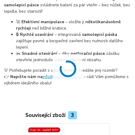
samolepicí pásce
zvládnete balení za pár vteřin – bez nůžek, bez
lepidla, bez starostí!
🚀
Efektivní manipulace
– složíte ji
několikanásobně
rychleji
než běžné krabice.
🔒
Rychlé uzavírání
– integrovaná
samolepicí páska
zajišťuje pevné a bezpečné zavření bez nutnosti dalšího
lepení.
✂️
Snadné otevírání
– díky
perforační pásce
zásilku
otevřete jednoduše a bez poškození obsahu.
💡 Potřebujete poradit s výběrem nebo hledáte jiný rozměr?
👉
Napište nám na
info@balimespolu.cz
– rádi Vám pomůžeme s
výběrem ideálního obalu!
Související zboží
3
Kup víc, zaplať mín!
Kup víc, zapla