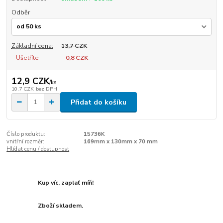
Odběr
Základní cena:
13,7 CZK
Ušetříte
0,8 CZK
12,9 CZK
/
ks
10,7 CZK
bez DPH
Přidat do košíku
Číslo produktu:
15736K
vnitřní rozměr:
169mm x 130mm x 70 mm
Hlídat cenu / dostupnost
Kup víc, zaplať míň!
Zboží skladem.