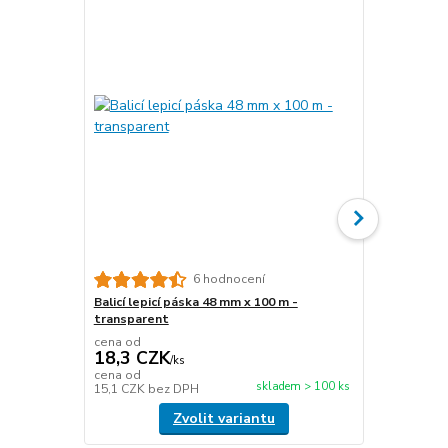
Top produkt
6 hodnocení
Balicí lepicí páska 48 mm x 100 m -
Papírová fix
transparent
délka 450 m
cena od
cena od
18,3 CZK
476,6 C
/
ks
cena od
cena od
skladem > 100 ks
15,1 CZK
bez DPH
393,9 CZK
b
Zvolit variantu