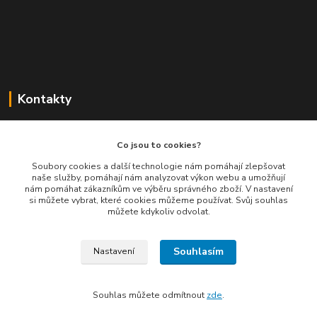
Kontakty
Balimespolu.cz - Tapex EU s.r.o.
Co jsou to cookies?
+420 777 461 661
Soubory cookies a další technologie nám pomáhají zlepšovat
naše služby, pomáhají nám analyzovat výkon webu a umožňují
(Po-Pá, 8-16 hod.)
nám pomáhat zákazníkům ve výběru správného zboží. V nastavení
si můžete vybrat, které cookies můžeme používat. Svůj souhlas
info@balimespolu.cz
můžete kdykoliv odvolat.
Souhlasím
Nastavení
Souhlas můžete odmítnout
zde
.