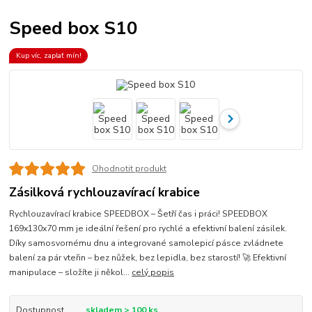
Speed box S10
Kup víc, zaplať mín!
Ohodnotit produkt
Zásilková rychlouzavírací krabice
Rychlouzavírací krabice SPEEDBOX – Šetří čas i práci! SPEEDBOX
169x130x70 mm je ideální řešení pro rychlé a efektivní balení zásilek.
Díky samosvornému dnu a integrované samolepicí pásce zvládnete
balení za pár vteřin – bez nůžek, bez lepidla, bez starostí! 🚀 Efektivní
manipulace – složíte ji někol...
celý popis
Dostupnost
skladem > 100 ks