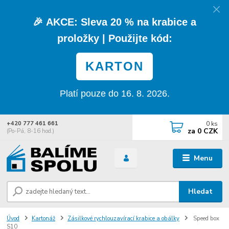
🎉
AKCE:
Sleva
20 % na krabice a
proložky
| Použijte kód:
KARTON
Platí pouze do 16. 8. 2026.
0
ks
+420 777 461 661
za
0 CZK
(Po-Pá, 8-16 hod.)
Menu
Hledat
Úvod
Kartonáž
Zásilkové rychlouzavírací krabice a obálky
Speed box
S10