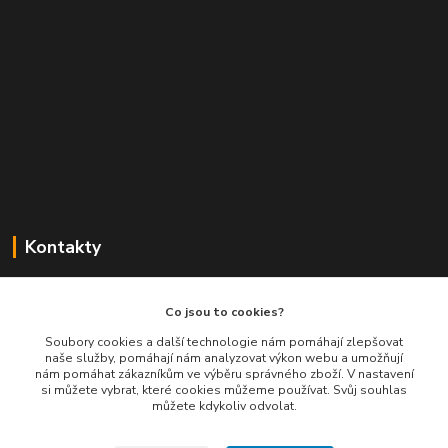
Kontakty
Balimespolu.cz - Tapex EU s.r.o.
Co jsou to cookies?
+420 777 461 661
Soubory cookies a další technologie nám pomáhají zlepšovat
naše služby, pomáhají nám analyzovat výkon webu a umožňují
(Po-Pá, 8-16 hod.)
nám pomáhat zákazníkům ve výběru správného zboží. V nastavení
si můžete vybrat, které cookies můžeme používat. Svůj souhlas
info@balimespolu.cz
můžete kdykoliv odvolat.