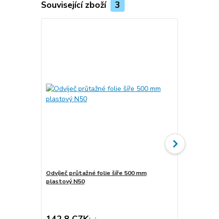
Související zboží
3
Odvíječ průtažné folie šíře 500 mm
Odvíječ průt
plastový N50
142,8 CZK
1 419,3