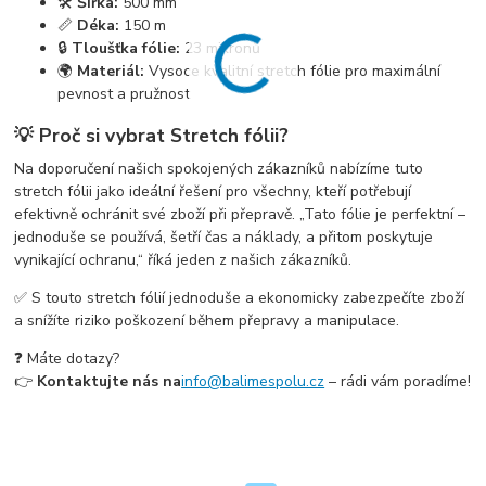
🛠️
Šířka:
500 mm
📏
Déka:
150 m
🔒
Tloušťka fólie:
23 mikronů
🌍
Materiál:
Vysoce kvalitní stretch fólie pro maximální
pevnost a pružnost
💡 Proč si vybrat Stretch fólii?
Na doporučení našich spokojených zákazníků nabízíme tuto
stretch fólii jako ideální řešení pro všechny, kteří potřebují
efektivně ochránit své zboží při přepravě. „Tato fólie je perfektní –
jednoduše se používá, šetří čas a náklady, a přitom poskytuje
vynikající ochranu,“ říká jeden z našich zákazníků.
✅ S touto stretch fólií jednoduše a ekonomicky zabezpečíte zboží
a snížíte riziko poškození během přepravy a manipulace.
❓ Máte dotazy?
👉
Kontaktujte nás na
info@balimespolu.cz
– rádi vám poradíme!