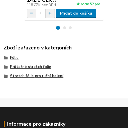
/
pár
skladem 52 pár
118 CZK
bez DPH
1 173 CZK
b
Přidat do košíku
Zboží zařazeno v kategoriích
Fólie
Průtažné stretch fólie
Stretch fólie pro ruční balení
Informace pro zákazníky