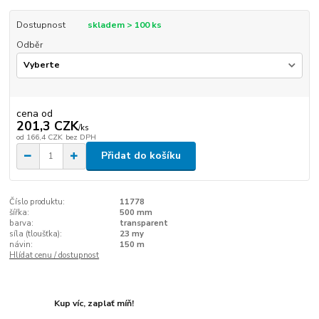
Dostupnost
skladem > 100 ks
Odběr
cena od
201,3 CZK
/
ks
od
166,4 CZK
bez DPH
Přidat do košíku
Číslo produktu:
11778
šířka:
500 mm
barva:
transparent
síla (tloušťka):
23 my
návin:
150 m
Hlídat cenu / dostupnost
Kup víc, zaplať míň!