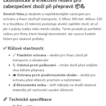
Ekonomické a efektivní řešení pro
zabezpečení zboží při přepravě 📦💪
Stretch fólie
je ideálním a nejefektivnějším nástrojem pro
ochranu a fixaci zboží při transportu. S šířkou 500 mm, délkou 150
m a tloušťkou 23 mikronů poskytuje skvélé zajištění zboží, ať už
jde o palety, balíky nebo menší zásilky. Tento produkt je perfektní
volbou pro firmy, které hledají ekonomické, ale vysoce kvalitní
řešení pro obalové potřeby.
✅ Klíčové vlastnosti:
🔗
Flexibilní ochrana
– ideální pro fixaci zboží při
transportu a skladování
💪
Odolná proti poškození
– chrání zboží před vnějšími
vlivy během přepravy
🌧️
Ochrana proti povětrnostním vlivům
– skvělá pro
ochranu před vlhkostí, prachem a nečistotami
💰
Ekonomická volba
– šetří náklady na dražší obalové
materiály při zachování vysoké účinnosti
📏 Technické specifikace: