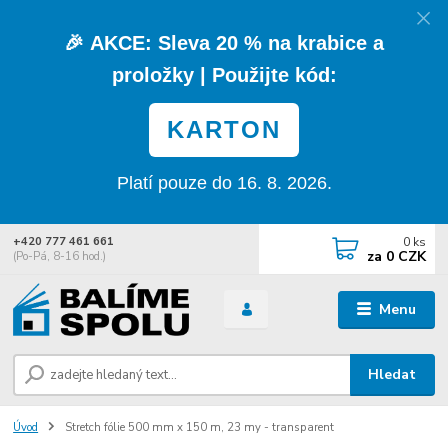
🎉
AKCE:
Sleva
20 % na krabice a
proložky
| Použijte kód:
KARTON
Platí pouze do 16. 8. 2026.
0
ks
+420 777 461 661
za
0 CZK
(Po-Pá, 8-16 hod.)
Menu
Hledat
Úvod
Stretch fólie 500 mm x 150 m, 23 my - transparent