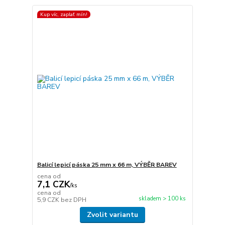
Kup víc, zaplať mín!
Balicí lepicí páska 25 mm x 66 m, VÝBĚR BAREV
cena od
7,1 CZK
/
ks
cena od
skladem > 100 ks
5,9 CZK
bez DPH
Zvolit variantu