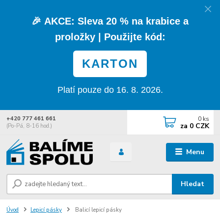
🎉
AKCE:
Sleva
20 % na krabice a
proložky
| Použijte kód:
KARTON
Platí pouze do 16. 8. 2026.
0
ks
+420 777 461 661
za
0 CZK
(Po-Pá, 8-16 hod.)
Menu
Hledat
Úvod
Lepicí pásky
Balicí lepicí pásky