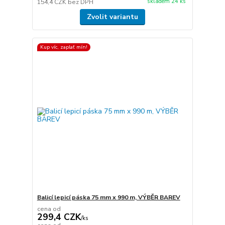
skladem 24 ks
154,4 CZK
bez DPH
Zvolit variantu
Kup víc, zaplať mín!
Balicí lepicí páska 75 mm x 990 m, VÝBĚR BAREV
cena od
299,4 CZK
/
ks