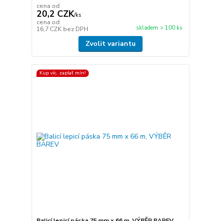
cena od
20,2 CZK
/
ks
cena od
skladem > 100 ks
16,7 CZK
bez DPH
Zvolit variantu
Kup víc, zaplať mín!
Balicí lepicí páska 75 mm x 66 m, VÝBĚR BAREV