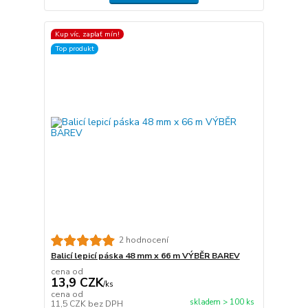
Kup víc, zaplať mín!
Top produkt
2 hodnocení
Balicí lepicí páska 48 mm x 66 m VÝBĚR BAREV
cena od
13,9 CZK
/
ks
cena od
skladem > 100 ks
11,5 CZK
bez DPH