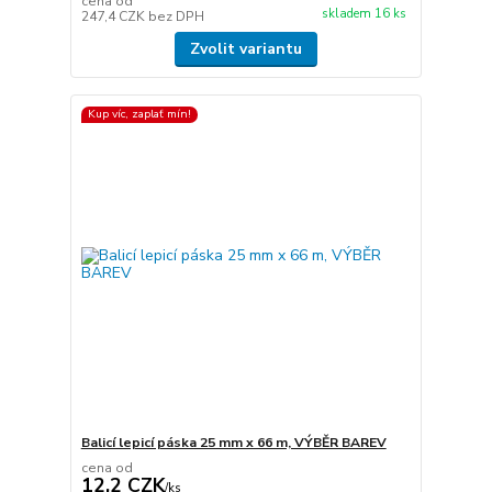
cena od
skladem 16 ks
247,4 CZK
bez DPH
Zvolit variantu
Kup víc, zaplať mín!
Balicí lepicí páska 25 mm x 66 m, VÝBĚR BAREV
cena od
12,2 CZK
/
ks