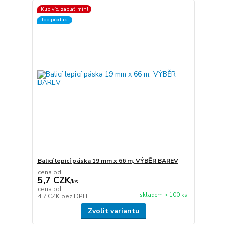
Kup víc, zaplať mín!
Top produkt
Balicí lepicí páska 19 mm x 66 m, VÝBĚR BAREV
cena od
5,7 CZK
/
ks
cena od
skladem > 100 ks
4,7 CZK
bez DPH
Zvolit variantu