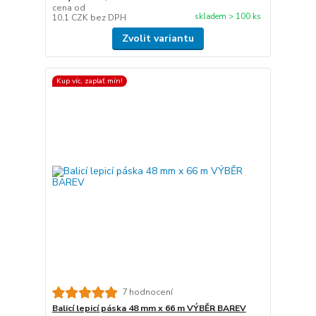
cena od
skladem > 100 ks
10,1 CZK
bez DPH
Zvolit variantu
Kup víc, zaplať mín!
7 hodnocení
Balicí lepicí páska 48 mm x 66 m VÝBĚR BAREV