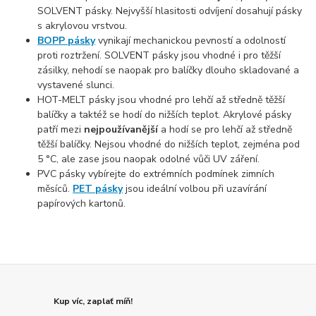
SOLVENT pásky. Nejvyšší hlasitosti odvíjení dosahují pásky
s akrylovou vrstvou.
BOPP pásky
vynikají mechanickou pevností a odolností
proti roztržení. SOLVENT pásky jsou vhodné i pro těžší
zásilky, nehodí se naopak pro balíčky dlouho skladované a
vystavené slunci.
HOT-MELT pásky jsou vhodné pro lehčí až středně těžší
balíčky a taktéž se hodí do nižších teplot. Akrylové pásky
patří mezi
nejpoužívanější
a hodí se pro lehčí až středně
těžší balíčky. Nejsou vhodné do nižších teplot, zejména pod
5 °C, ale zase jsou naopak odolné vůči UV záření.
PVC pásky vybírejte do extrémních podmínek zimních
měsíců.
PET pásky
jsou ideální volbou při uzavírání
papírových kartonů.
Kup víc, zaplať míň!