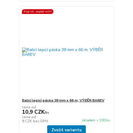
Kup víc, zaplať mín!
Balicí lepicí páska 38 mm x 66 m, VÝBĚR BAREV
cena od
10,9 CZK
/
ks
cena od
skladem > 100 ks
9 CZK
bez DPH
Zvolit variantu