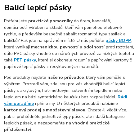
Balicí lepicí pásky
Potřebujete
praktické pomocníky
do firem, kanceláří,
domácností, výroben a skladů, kteří vám pomohou efektivně,
rychle, a především bezpečně zabalit rozmanité typy zásilek a
balíčků? Pak jste na správném místě. U nás pořídíte
pásky BOPP
,
které vynikají
mechanickou pevností
a
odolností
proti roztržení,
dále PVC pásky vhodné do náročných provozů za nízkých teplot a
také
PET pásky
, které si dokonale rozumí s papírovými kartony či
papírové lepicí pásky z recyklovaných materiálů.
Pod produkty najdete
našeho průvodce
, který vám pomůže s
výběrem. Prozradí vám, zda jsou pro vás vhodnější balicí lepicí
pásky s akrylovým, hot-meltovým, solventním lepidlem nebo
lepidlem na bázi syntetického kaučuku bez rozpouštědel.
Rádi
vám poradíme
i přímo my. U některých produktů nabízíme
kartonový prodej s množstevní slevou
. Chcete-li vědět více,
pak si prohlédněte jednotlivé typy pásek, ale i další kategorie
lepicích pásek, a nezapomeňte na
vhodné praktické
příslušenství
.