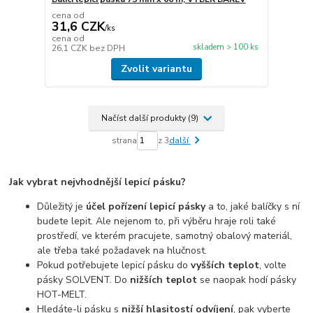
cena od
31,6 CZK
/
ks
cena od
skladem > 100 ks
26,1 CZK
bez DPH
Zvolit variantu
Načíst další produkty (9)
strana
z 3
další
Jak vybrat nejvhodnější lepicí pásku?
Důležitý je
účel pořízení lepicí pásky
a to, jaké balíčky s ní
budete lepit. Ale nejenom to, při výběru hraje roli také
prostředí, ve kterém pracujete, samotný obalový materiál,
ale třeba také požadavek na hlučnost.
Pokud potřebujete lepicí pásku do
vyšších teplot
, volte
pásky SOLVENT. Do
nižších teplot
se naopak hodí pásky
HOT-MELT.
Hledáte-li pásku s
nižší hlasitostí odvíjení
, pak vyberte