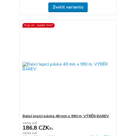
Zvolit variantu
Kup víc, zaplať mín!
Balicí lepicí páska 48 mm x 990 m, VÝBĚR BAREV
cena od
186,8 CZK
/
ks
cena od