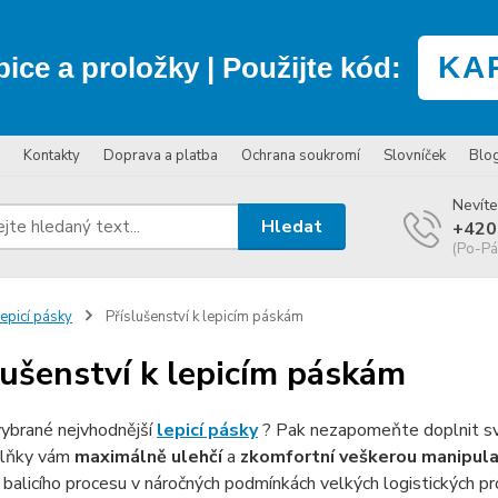
KA
bice a proložky
| Použijte kód:
Kontakty
Doprava a platba
Ochrana soukromí
Slovníček
Blo
Nevíte
Hledat
+420
(Po-Pá
epicí pásky
Příslušenství k lepicím páskám
lušenství k lepicím páskám
vybrané nejvhodnější
lepicí pásky
? Pak nezapomeňte doplnit svů
plňky vám
maximálně ulehčí
a
zkomfortní veškerou manipula
 balicího procesu v náročných podmínkách velkých logistických p