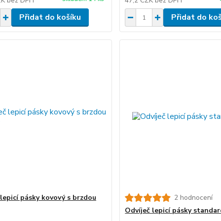
ZK
bez DPH
47,2 CZK
bez DPH
Přidat do košíku
Přidat do ko
 lepicí pásky kovový s brzdou
2 hodnocení
Odvíječ lepicí pásky standar