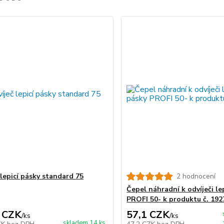
 lepicí pásky standard 75
2 hodnocení
Čepel náhradní k odvíječi le
PROFI 50- k produktu č. 192
 CZK
57,1 CZK
/
ks
/
ks
skladem 14 ks