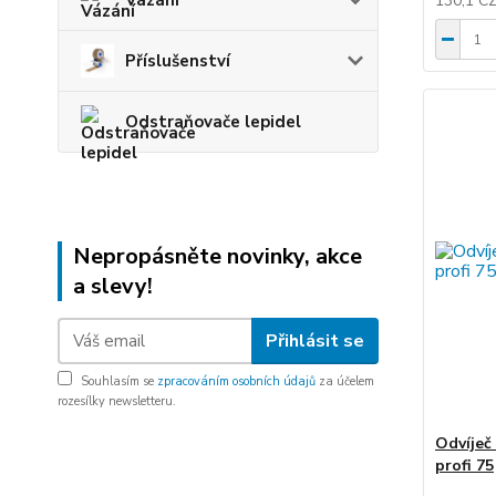
Vázání
130,1 C
Příslušenství
Odstraňovače lepidel
Nepropásněte novinky, akce
a slevy!
Přihlásit se
Souhlasím se
zpracováním osobních údajů
za účelem
rozesílky newsletteru.
Odvíječ
profi 75