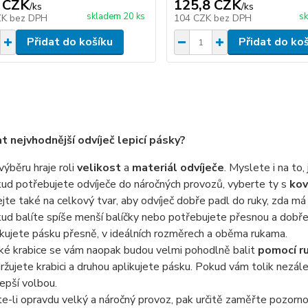
 CZK
125,8 CZK
/
ks
/
ks
skladem 20 ks
sk
ZK
bez DPH
104 CZK
bez DPH
Přidat do košíku
Přidat do ko
at nejvhodnější odvíječ lepicí pásky?
 výběru hraje roli
velikost
a
materiál odvíječe
. Myslete i na to,
ud potřebujete odvíječe do náročných provozů, vyberte ty s
kov
jte také na celkový tvar, aby odvíječ dobře padl do ruky, zda má 
ud balíte spíše menší balíčky nebo potřebujete přesnou a dobře v
ikujete pásku přesně, v ideálních rozměrech a oběma rukama.
ké krabice se vám naopak budou velmi pohodlně balit
pomocí ru
držujete krabici a druhou aplikujete pásku. Pokud vám tolik nezále
lepší volbou.
e-li opravdu velký a náročný provoz, pak určitě zaměřte pozorno