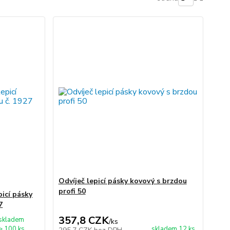
Odvíječ lepicí pásky kovový s brzdou
profi 50
picí pásky
7
357,8 CZK
skladem
/
ks
> 100 ks
skladem 12 ks