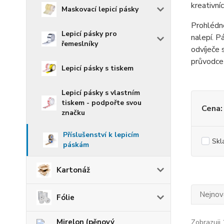
kreativní
Maskovací lepicí pásky
Prohlédn
Lepicí pásky pro
nalepí. P
řemeslníky
odvíječe 
průvodce
Lepicí pásky s tiskem
Lepicí pásky s vlastním
tiskem - podpořte svou
Cena:
značku
Příslušenství k lepicím
Skl
páskám
Kartonáž
Nejnově
Fólie
Mirelon (pěnový
Zobrazuji 