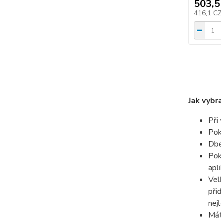
503,5
416,1 C
Jak vybr
Při
Pok
Dbe
Pok
apl
Vel
při
nej
Mát