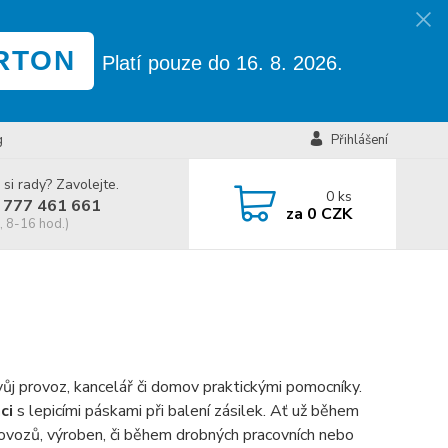
RTON
Platí pouze do 16. 8. 2026.
g
Přihlášení
 si rady? Zavolejte.
0
ks
 777 461 661
za
0 CZK
, 8-16 hod.)
j provoz, kancelář či domov praktickými pomocníky.
ci
s lepicími páskami při balení zásilek. Ať už během
rovozů, výroben, či během drobných pracovních nebo