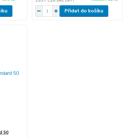
295,7 CZK
bez DPH
šíku
Přidat do košíku
d 50