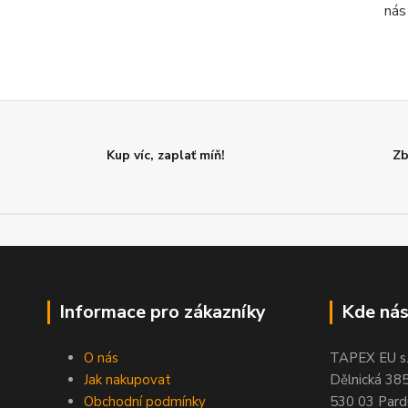
ná
Kup víc, zaplať míň!
Zb
Informace pro zákazníky
Kde nás
O nás
TAPEX EU s.r
Jak nakupovat
Dělnická 38
Obchodní podmínky
530 03 Pard