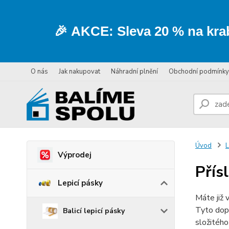
🎉
AKCE:
Sleva
20 % na kra
O nás
Jak nakupovat
Náhradní plnění
Obchodní podmínky
Úvod
L
Výprodej
Přís
Lepicí pásky
Máte již 
Tyto do
Balicí lepicí pásky
složitého