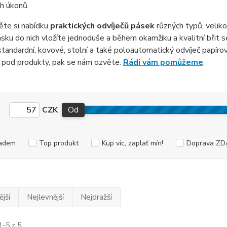
ch úkonů.
ěte si nabídku
praktických odvíječů pásek
různých typů, veliko
ásku do nich vložíte jednoduše a během okamžiku a kvalitní břit 
standardní, kovové, stolní a také poloautomatický odvíječ papír
 pod produkty, pak se nám ozvěte.
Rádi vám pomůžeme
.
CZK
Od
adem
Top produkt
Kup víc, zaplať mín!
Doprava Z
jší
Nejlevnější
Nejdražší
1-5 z 5