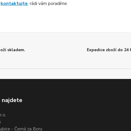
s
kontaktujte
, rádi vám poradíme.
oží skladem.
Expedice zboží do 24 
 najdete
.o.
5
ubice - Černá za Bory