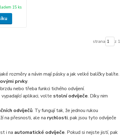
ladem 15 ks
šíku
strana
z 1
 jaké rozměry a návin mají pásky a jak velké balíčky balíte.
ovými prvky
.
brzdu nebo třeba funkci tichého odvíjení.
ypadající aplikaci, volte
stolní odvíječe
. Díky nim
čních odvíječů
. Ty fungují tak, že jednou rukou
ží na přesnosti, ale na
rychlosti
, pak jsou tyto odvíječe
st i na
automatické odvíječe
. Pokud si nejste jistí, pak