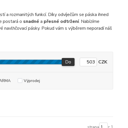
stí a rozmanitých funkcí. Díky odvíječům se páska ihned
se postará o
snadné
a
přesné odtržení
. Nabízíme
ové navlhčovací pásky. Pokud vám s výběrem neporadí náš
Do
CZK
DARMA
Výprodej
strana
z 1