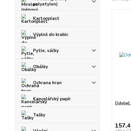
polyetylen)
Kartonplast
Výplně do krabic
Pytle, sáčky
Obálky
Ochrana hran
Kancelářský papír
Odvíječ
Tašky
157,4