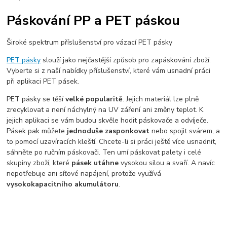
Páskování PP a PET páskou
Široké spektrum příslušenství pro vázací PET pásky
PET pásky
slouží jako nejčastější způsob pro zapáskování zboží.
Vyberte si z naší nabídky příslušenství, které vám usnadní práci
při aplikaci PET pásek.
PET pásky se těší
velké popularitě
. Jejich materiál lze plně
zrecyklovat a není náchylný na UV záření ani změny teplot. K
jejich aplikaci se vám budou skvěle hodit páskovače a odvíječe.
Pásek pak můžete
jednoduše zasponkovat
nebo spojit svárem, a
to pomocí uzavíracích kleští. Chcete-li si práci ještě více usnadnit,
sáhněte po ručním páskovači. Ten umí páskovat palety i celé
skupiny zboží, které
pásek utáhne
vysokou silou a svaří. A navíc
nepotřebuje ani síťové napájení, protože využívá
vysokokapacitního akumulátoru
.