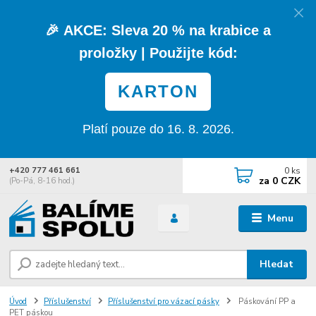
🎉
AKCE:
Sleva
20 % na krabice a
proložky
| Použijte kód:
KARTON
Platí pouze do 16. 8. 2026.
0
ks
+420 777 461 661
za
0 CZK
(Po-Pá, 8-16 hod.)
Menu
Hledat
Úvod
Příslušenství
Příslušenství pro vázací pásky
Páskování PP a
PET páskou