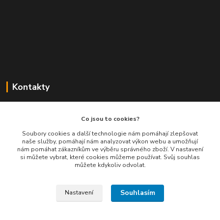
Kontakty
Balimespolu.cz - Tapex EU s.r.o.
Co jsou to cookies?
+420 777 461 661
Soubory cookies a další technologie nám pomáhají zlepšovat
naše služby, pomáhají nám analyzovat výkon webu a umožňují
(Po-Pá, 8-16 hod.)
nám pomáhat zákazníkům ve výběru správného zboží. V nastavení
si můžete vybrat, které cookies můžeme používat. Svůj souhlas
info@balimespolu.cz
můžete kdykoliv odvolat.
Souhlasím
Nastavení