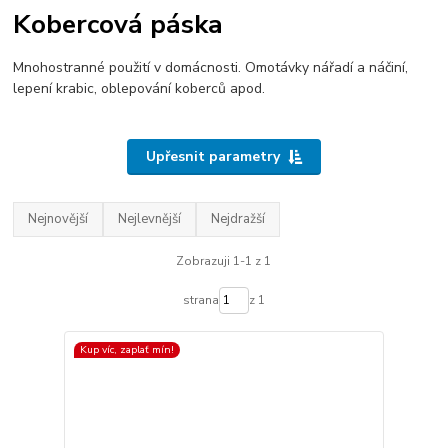
Kobercová páska
Mnohostranné použití v domácnosti. Omotávky nářadí a náčiní,
lepení krabic, oblepování koberců apod.
Upřesnit parametry
Nejnovější
Nejlevnější
Nejdražší
Zobrazuji 1-1 z 1
strana
z 1
Kup víc, zaplať mín!