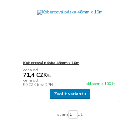
Kobercová páska 48mm x 10m
cena od
71,4 CZK
/
ks
cena od
skladem > 100 ks
59 CZK
bez DPH
Zvolit variantu
strana
z 1