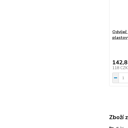
Odvíječ
plastov
142,8
118 CZ
Zboží 