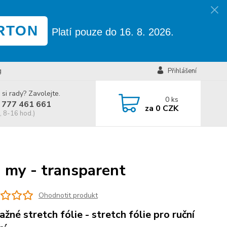
RTON
Platí pouze do 16. 8. 2026.
g
Přihlášení
 si rady? Zavolejte.
0
ks
 777 461 661
za
0 CZK
, 8-16 hod.)
 my - transparent
Ohodnotit produkt
ažné stretch fólie - stretch fólie pro ruční