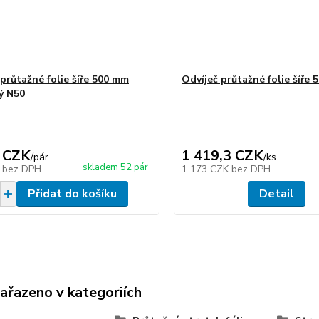
 průtažné folie šíře 500 mm
Odvíječ průtažné folie šíře
ý N50
 CZK
1 419,3 CZK
/
pár
/
ks
skladem 52 pár
K
bez DPH
1 173 CZK
bez DPH
Přidat do košíku
Detail
zařazeno v kategoriích