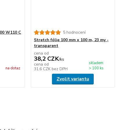
 500 W110 C
5 hodnocení
Stretch fólie 100 mm x 100 m, 23 my -
transparent
cena od
38,2 CZK
/
ks
skladem
cena od
na dotaz
> 100 ks
31,6 CZK
bez DPH
Zvolit variantu