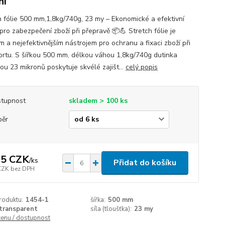
ní
h fólie 500 mm,1,8kg/740g, 23 my – Ekonomické a efektivní
pro zabezpečení zboží při přepravě 📦💪 Stretch fólie je
m a nejefektivnějším nástrojem pro ochranu a fixaci zboží při
ortu. S šířkou 500 mm, délkou váhou 1,8kg/740g dutinka
ou 23 mikronů poskytuje skvélé zajišt...
celý popis
tupnost
skladem > 100 ks
běr
15 CZK
/
ks
Přidat do košíku
CZK
bez DPH
roduktu:
1454-1
šířka:
500 mm
transparent
síla (tloušťka):
23 my
cenu / dostupnost