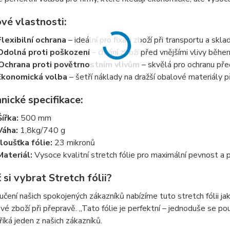
vé vlastnosti:
Flexibilní ochrana
– ideální pro fixaci zboží při transportu a skla
Odolná proti poškození
– chrání zboží před vnějšími vlivy běh
Ochrana proti povětrnostním vlivům
– skvělá pro ochranu pře
Ekonomická volba
– šetří náklady na dražší obalové materiály p
nické specifikace:
Šířka:
500 mm
Váha:
1,8kg/740 g
loušťka fólie:
23 mikronů
Materiál:
Vysoce kvalitní stretch fólie pro maximální pevnost a 
 si vybrat Stretch fólii?
čení našich spokojených zákazníků nabízíme tuto stretch fólii jako
své zboží při přepravě. „Tato fólie je perfektní – jednoduše se použ
 říká jeden z našich zákazníků.