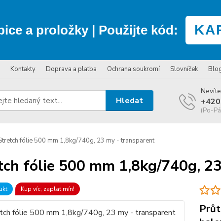
KA
bice a proložky
| Použijte kód:
Kontakty
Doprava a platba
Ochrana soukromí
Slovníček
Blo
Nevíte
Hledat
+420
(Po-Pá
tretch fólie 500 mm 1,8kg/740g, 23 my - transparent
tch fólie 500 mm 1,8kg/740g, 23
ukt
Kup víc, zaplať mín!
Průt