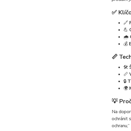
✅ Klíčo
🔗
💪
🌧️
💰
📏 Tech
🛠️
📏
🔒
T
🌍
💡 Proč
Na doporu
ochránit 
ochranu,“