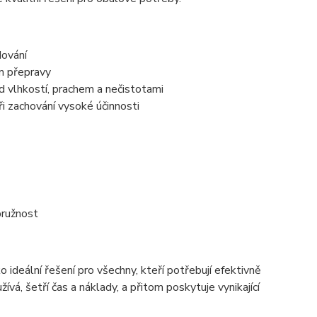
dování
em přepravy
d vlhkostí, prachem a nečistotami
ři zachování vysoké účinnosti
pružnost
 ideální řešení pro všechny, kteří potřebují efektivně
ívá, šetří čas a náklady, a přitom poskytuje vynikající