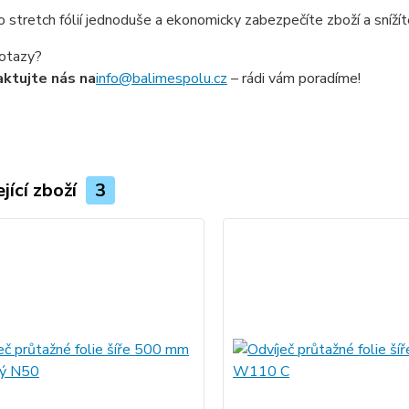
 stretch fólií jednoduše a ekonomicky zabezpečíte zboží a sníží
otazy?
ktujte nás na
info@balimespolu.cz
– rádi vám poradíme!
jící zboží
3