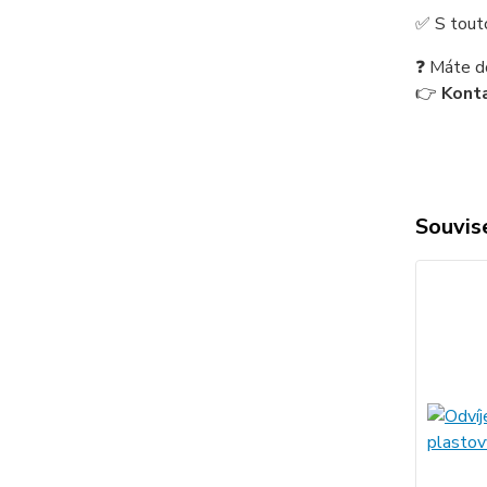
✅ S touto
❓ Máte d
👉
Konta
Souvise