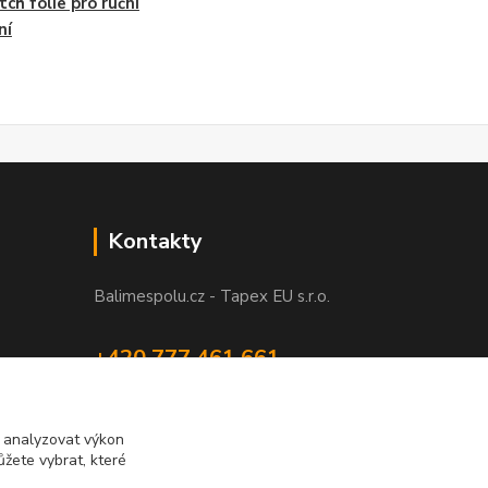
tch fólie pro ruční
ní
Kontakty
Balimespolu.cz - Tapex EU s.r.o.
+420 777 461 661
(Po-Pá, 8-16 hod.)
info@balimespolu.cz
m analyzovat výkon
žete vybrat, které