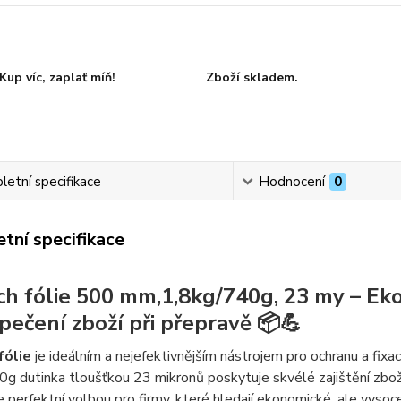
Kup víc, zaplať míň!
Zboží skladem.
etní specifikace
Hodnocení
0
tní specifikace
ch fólie 500 mm,1,8kg/740g, 23 my – Eko
pečení zboží při přepravě 📦💪
fólie
je ideálním a nejefektivnějším nástrojem pro ochranu a fixa
g dutinka tloušťkou 23 mikronů poskytuje skvélé zajištění zboží,
e perfektní volbou pro firmy, které hledají ekonomické, ale vysoc