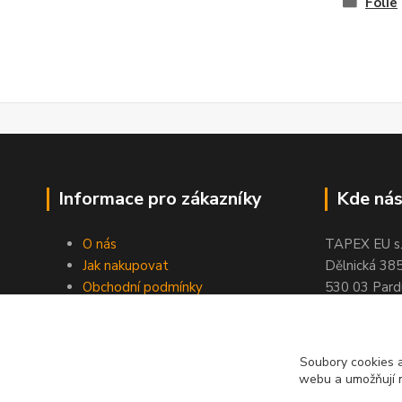
Fólie
Informace pro zákazníky
Kde nás
O nás
TAPEX EU s.r
Jak nakupovat
Dělnická 38
Obchodní podmínky
530 03 Pard
Doprava a platba
tel: +420
77
Kontakty
fax: +420
46
Slovníček pojmů
Soubory cookies a
Velkoobchod
webu a umožňují n