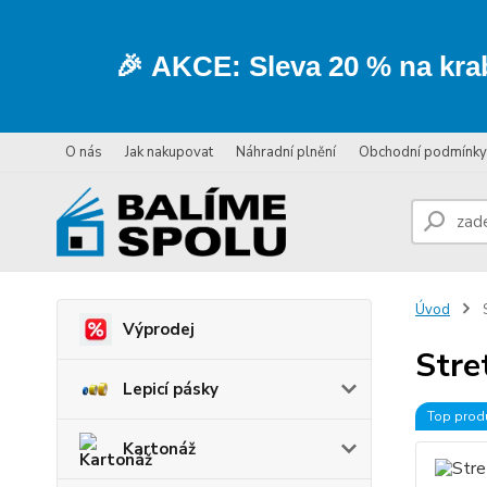
🎉
AKCE:
Sleva
20 % na kra
O nás
Jak nakupovat
Náhradní plnění
Obchodní podmínky
Úvod
S
Výprodej
Stre
Lepicí pásky
Top prod
Kartonáž