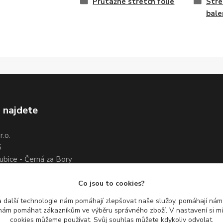
Průtažné stretch fólie
Stre
bale
 najdete
.o.
5
ubice - Černá za Bory
7 461 661
3 351 534
Co jsou to cookies?
 další technologie nám pomáhají zlepšovat naše služby, pomáhají ná
ám pomáhat zákazníkům ve výběru správného zboží. V nastavení si mů
cookies můžeme používat. Svůj souhlas můžete kdykoliv odvolat.