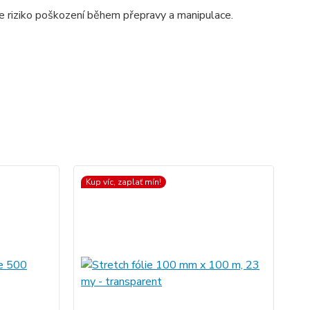
te riziko poškození během přepravy a manipulace.
Kup víc, zaplať mín!