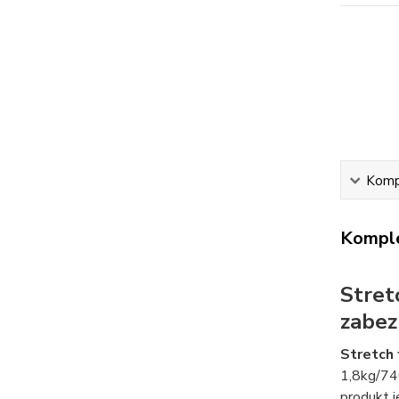
Kompl
Komple
Stret
zabez
Stretch 
1,8kg/740
produkt j