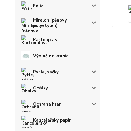
Fólie
Mirelon (pěnový
polyetylen)
Kartonplast
Výplně do krabic
Pytle, sáčky
Obálky
Ochrana hran
Kancelářský papír