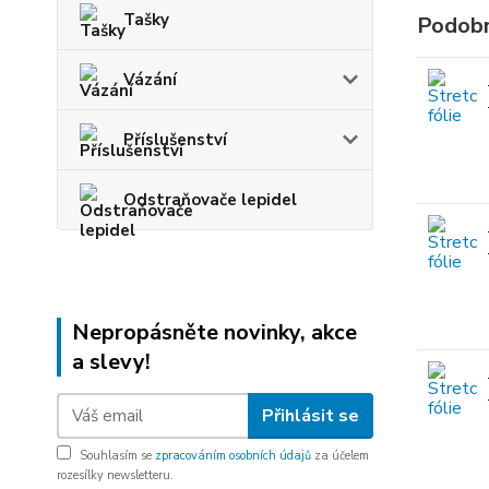
Tašky
Podobn
Vázání
Příslušenství
Odstraňovače lepidel
Nepropásněte novinky, akce
a slevy!
Přihlásit se
Souhlasím se
zpracováním osobních údajů
za účelem
rozesílky newsletteru.