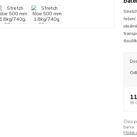
bale
Stretc
řešení 
ideální
transp
tloušťk
Dos
Od
1
95 
Číslo p
barva:
Hlídat 