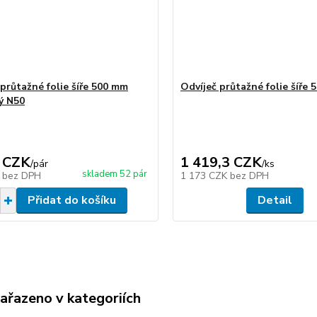
 průtažné folie šíře 500 mm
Odvíječ průtažné folie šíře
ý N50
 CZK
1 419,3 CZK
/
pár
/
ks
skladem 52 pár
K
bez DPH
1 173 CZK
bez DPH
Přidat do košíku
Detail
zařazeno v kategoriích