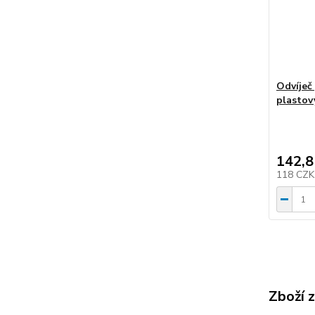
Odvíječ
plastov
142,8
118 CZ
Zboží 