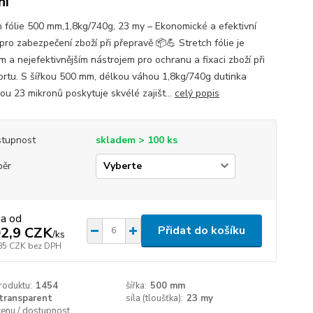
ní
h fólie 500 mm,1,8kg/740g, 23 my – Ekonomické a efektivní
pro zabezpečení zboží při přepravě 📦💪 Stretch fólie je
m a nejefektivnějším nástrojem pro ochranu a fixaci zboží při
ortu. S šířkou 500 mm, délkou váhou 1,8kg/740g dutinka
ou 23 mikronů poskytuje skvélé zajišt...
celý popis
tupnost
skladem > 100 ks
běr
na od
Přidat do košíku
2,9 CZK
/
ks
85 CZK
bez DPH
roduktu:
1454
šířka:
500 mm
transparent
síla (tloušťka):
23 my
cenu / dostupnost