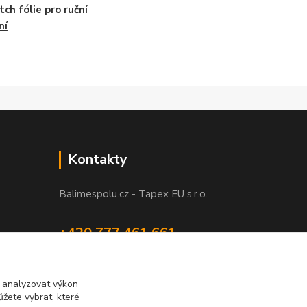
tch fólie pro ruční
ní
Kontakty
Balimespolu.cz - Tapex EU s.r.o.
+420 777 461 661
(Po-Pá, 8-16 hod.)
info@balimespolu.cz
m analyzovat výkon
žete vybrat, které