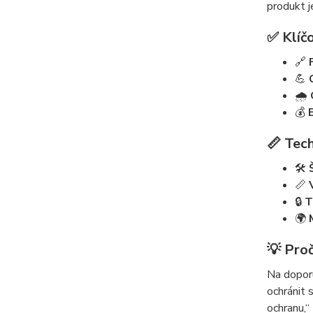
produkt j
✅ Klíčo
🔗
💪
🌧️
💰
📏 Tech
🛠️
📏
🔒
T
🌍
💡 Proč
Na doporu
ochránit 
ochranu,“