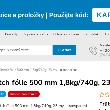
KA
bice a proložky
| Použijte kód:
Kontakty
Doprava a platba
Ochrana soukromí
Slovníček
Blo
Nevíte
Hledat
+420
(Po-Pá
tretch fólie 500 mm 1,8kg/740g, 23 my - transparent
tch fólie 500 mm 1,8kg/740g, 23
ukt
Kup víc, zaplať mín!
Průt