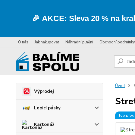
🎉
AKCE:
Sleva
20 % na kra
O nás
Jak nakupovat
Náhradní plnění
Obchodní podmínky
Úvod
S
Výprodej
Stre
Lepicí pásky
Top prod
Kartonáž