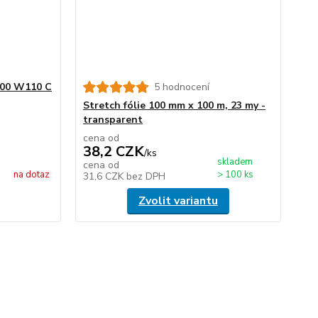
 500 W110 C
5 hodnocení
Stretch fólie 100 mm x 100 m, 23 my -
transparent
cena od
38,2 CZK
/
ks
skladem
cena od
na dotaz
> 100 ks
31,6 CZK
bez DPH
Zvolit variantu