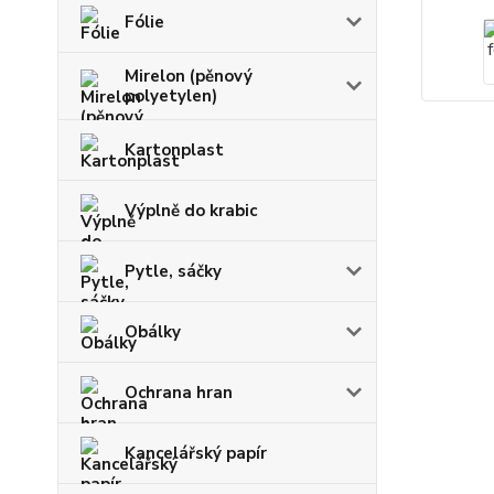
Fólie
Mirelon (pěnový
polyetylen)
Kartonplast
Výplně do krabic
Pytle, sáčky
Obálky
Ochrana hran
Kancelářský papír