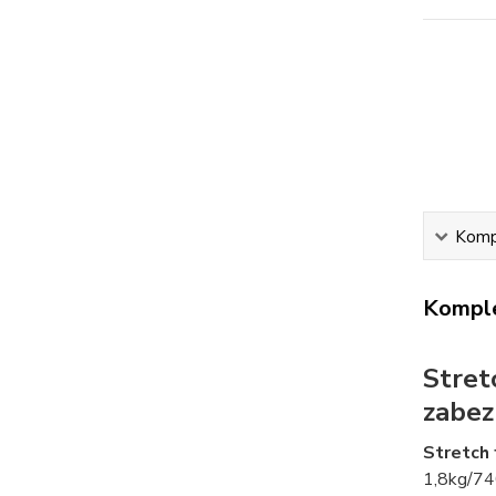
Kompl
Komple
Stret
zabez
Stretch 
1,8kg/740