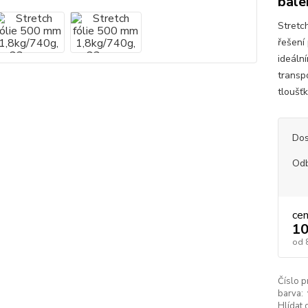
bale
Stretc
řešení 
ideální
transp
tloušťk
Dos
Od
ce
10
od
Číslo p
barva:
Hlídat 