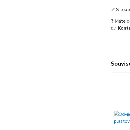
✅ S touto
❓ Máte d
👉
Konta
Souvise