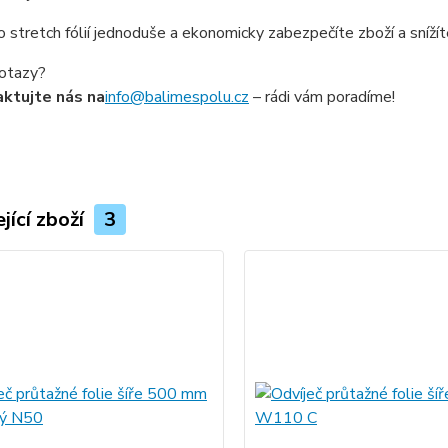
 stretch fólií jednoduše a ekonomicky zabezpečíte zboží a sníží
otazy?
ktujte nás na
info@balimespolu.cz
– rádi vám poradíme!
jící zboží
3