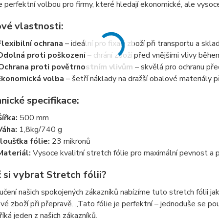
e perfektní volbou pro firmy, které hledají ekonomické, ale vysoc
vé vlastnosti:
Flexibilní ochrana
– ideální pro fixaci zboží při transportu a skla
Odolná proti poškození
– chrání zboží před vnějšími vlivy běh
Ochrana proti povětrnostním vlivům
– skvělá pro ochranu pře
Ekonomická volba
– šetří náklady na dražší obalové materiály p
nické specifikace:
Šířka:
500 mm
Váha:
1,8kg/740 g
loušťka fólie:
23 mikronů
Materiál:
Vysoce kvalitní stretch fólie pro maximální pevnost a 
 si vybrat Stretch fólii?
čení našich spokojených zákazníků nabízíme tuto stretch fólii jako
své zboží při přepravě. „Tato fólie je perfektní – jednoduše se použ
 říká jeden z našich zákazníků.