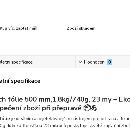
Kup víc, zaplať míň!
Zboží skladem.
etní specifikace
Hodnocení
0
tní specifikace
ch fólie 500 mm,1,8kg/740g, 23 my – Eko
pečení zboží při přepravě 📦💪
fólie
je ideálním a nejefektivnějším nástrojem pro ochranu a fixa
g dutinka tloušťkou 23 mikronů poskytuje skvélé zajištění zboží,