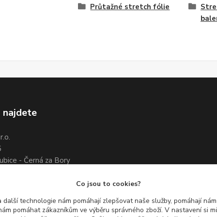
Průtažné stretch fólie
Stre
bale
 najdete
.o.
5
ubice - Černá za Bory
7 461 661
3 351 534
Co jsou to cookies?
 další technologie nám pomáhají zlepšovat naše služby, pomáhají ná
ám pomáhat zákazníkům ve výběru správného zboží. V nastavení si mů