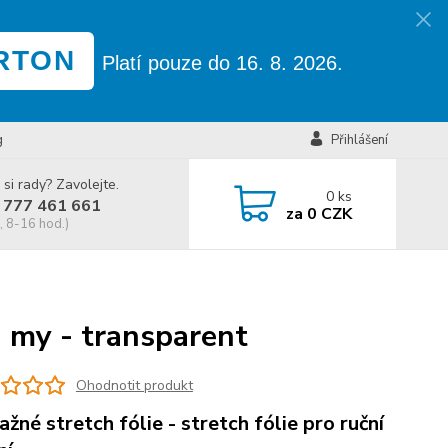
RTON
Platí pouze do 16. 8. 2026.
g
Přihlášení
 si rady? Zavolejte.
0
ks
 777 461 661
za
0 CZK
, 8-16 hod.)
 my - transparent
Ohodnotit produkt
ažné stretch fólie - stretch fólie pro ruční