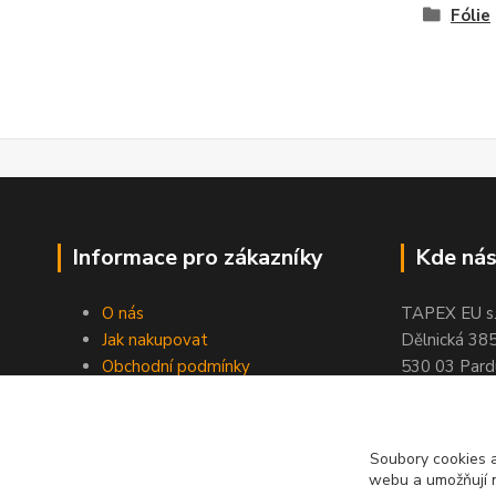
Fólie
Informace pro zákazníky
Kde nás
O nás
TAPEX EU s.r
Jak nakupovat
Dělnická 38
Obchodní podmínky
530 03 Pard
Doprava a platba
tel: +420
77
Kontakty
fax: +420
46
Slovníček pojmů
Soubory cookies a
Velkoobchod
webu a umožňují n