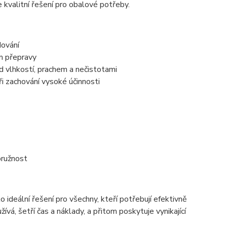
e kvalitní řešení pro obalové potřeby.
dování
em přepravy
d vlhkostí, prachem a nečistotami
ři zachování vysoké účinnosti
pružnost
 ideální řešení pro všechny, kteří potřebují efektivně
ívá, šetří čas a náklady, a přitom poskytuje vynikající