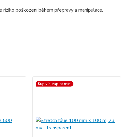
te riziko poškození během přepravy a manipulace.
Kup víc, zaplať mín!