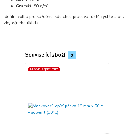
Gramáž: 90 g/m²
Ideální volba pro každého, kdo chce pracovat čistě, rychle a bez
zbytečného úklidu.
Související zboží
5
Kup víc, zaplať mín!
Kup víc, zapla