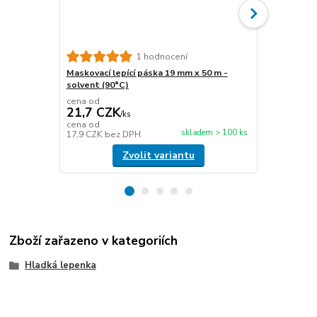
Maskovací le
1 hodnocení
melt (60°C)
Maskovací lepící páska 19 mm x 50 m -
solvent (90°C)
cena od
cena od
21,7 CZK
54,9 CZ
/
ks
cena od
cena od
skladem > 100 ks
17,9 CZK
bez DPH
45,4 CZK
be
Zvolit variantu
Zboží zařazeno v kategoriích
Hladká lepenka