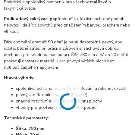
Praktický a spolehlivý pomocník pro všechny
malířské
a
lakýrnické práce.
Podkladový zakrývací papír
slouží k efektivní ochraně podlah,
nábytku i dalších povrchů před znečištěním barvou, prachem nebo
vlhkostí.
Díky optimální gramáži
90 g/m²
je papír dostatečně pevný, aby
odolal běžné zátěži při práci, a zároveň si zachovává dobrou
ohebnost pro snadnou manipulaci. Šíře 780 mm a návin 20 metrů
poskytují dostatek materiálu pro pokrytí větších ploch bez
nutnosti častého napojování.
Hlavní výhody:
spolehlivá ochrana povrchů při malování a rekonstrukcích
pevný, ale flexibilní materiál (90 g/m²)
snadné rozvinutí a přizpůsobení tvaru plochy
vhodný pro
profesionální i hobby
použití
Technické parametry:
Šířka: 780 mm
Návin: 20 m