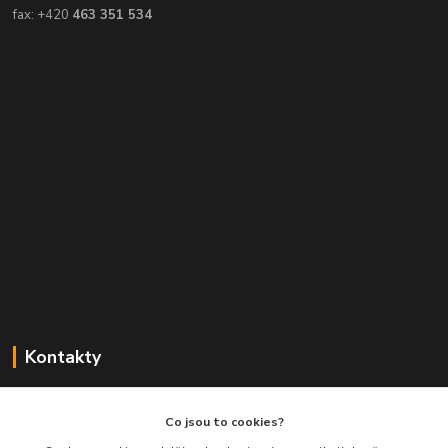
fax: +420
463 351 534
Kontakty
Balimespolu.cz - Tapex EU s.r.o.
Co jsou to cookies?