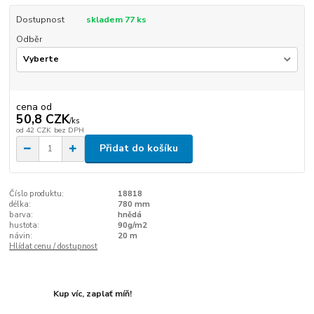
Dostupnost
skladem 77 ks
Odběr
cena od
50,8 CZK
/
ks
od
42 CZK
bez DPH
Přidat do košíku
Číslo produktu:
18818
délka:
780 mm
barva:
hnědá
hustota:
90g/m2
návin:
20 m
Hlídat cenu / dostupnost
Kup víc, zaplať míň!