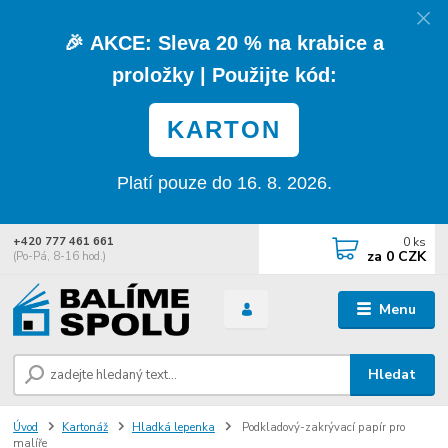
🎉
AKCE:
Sleva
20 % na krabice a
proložky
| Použijte kód:
KARTON
Platí pouze do 16. 8. 2026.
0
ks
+420 777 461 661
za
0 CZK
(Po-Pá, 8-16 hod.)
Menu
Hledat
Úvod
Kartonáž
Hladká lepenka
Podkladový-zakrývací papír pro
malíře