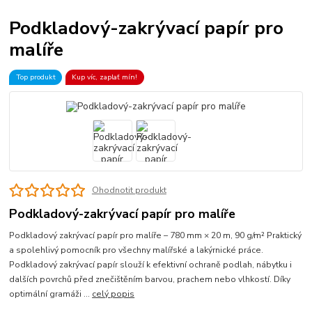
Podkladový-zakrývací papír pro
malíře
Top produkt
Kup víc, zaplať mín!
Ohodnotit produkt
Podkladový-zakrývací papír pro malíře
Podkladový zakrývací papír pro malíře – 780 mm × 20 m, 90 g/m² Praktický
a spolehlivý pomocník pro všechny malířské a lakýrnické práce.
Podkladový zakrývací papír slouží k efektivní ochraně podlah, nábytku i
dalších povrchů před znečištěním barvou, prachem nebo vlhkostí. Díky
optimální gramáži ...
celý popis