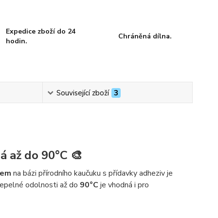
Expedice zboží do 24
Chráněná dílna.
hodin.
Související zboží
3
á až do 90°C 🎨
lem
na bázi přírodního kaučuku s přídavky adheziv je
 tepelné odolnosti až do
90°C
je vhodná i pro