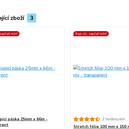
jící zboží
3
 zaplať mín!
Kup víc, zaplať mín!
epicí páska 25mm x 66m -
2 hodnocení
rent
Stretch fólie 100 mm x 150 