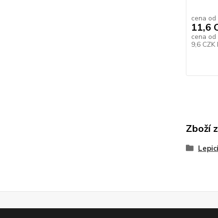
cena od
11,6 
cena od
9,6 CZK
Zboží 
Lepic