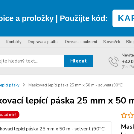
KA
bice a proložky
| Použijte kód:
Kontakty
Doprava a platba
Ochrana soukromí
Slovníček
Blo
Nevíte
Hledat
+420
(Po-Pá
epicí pásky
Maskovací lepící páska 25 mm x 50 m - solvent (90°C)
ovací lepící páska 25 mm x 50 m
aplať mín!
Mask