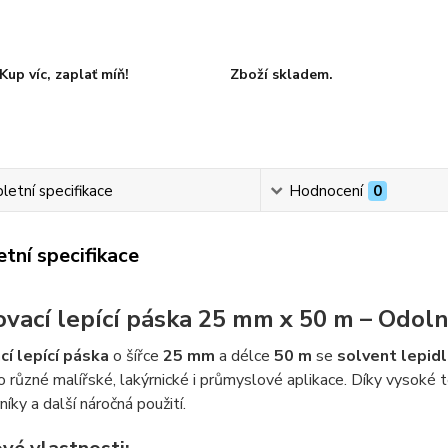
Kup víc, zaplať míň!
Zboží skladem.
etní specifikace
Hodnocení
0
tní specifikace
vací lepící páska 25 mm x 50 m – Odoln
í lepící páska
o šířce
25 mm
a délce
50 m
se
solvent lepid
ro různé malířské, lakýrnické i průmyslové aplikace. Díky vysoké
níky a další náročná použití.