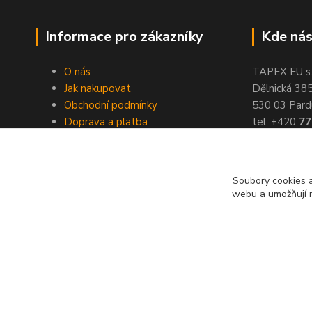
Informace pro zákazníky
Kde nás
O nás
TAPEX EU s.r
Jak nakupovat
Dělnická 38
Obchodní podmínky
530 03 Pard
Doprava a platba
tel: +420
77
Kontakty
fax: +420
46
Slovníček pojmů
Velkoobchod
Soubory cookies a
webu a umožňují n