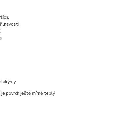
ších.
řilnavosti.
.
a.
olakýrny
je povrch ještě mírně teplý.