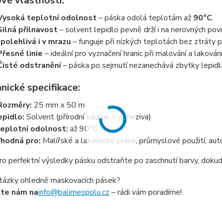
vé vlastnosti:
Vysoká teplotní odolnost
– páska odolá teplotám až
90°C
.
Silná přilnavost
– solvent lepidlo pevně drží i na nerovných povr
polehlivá i v mrazu
– funguje při nízkých teplotách bez ztráty p
Přesné linie
– ideální pro vyznačení hranic při malování a lakování
Čisté odstranění
– páska po sejmutí nezanechává zbytky lepidl
nické specifikace:
Rozměry:
25 mm x 50 m
epidlo:
Solvent (přírodní kaučuk + adheziva)
eplotní odolnost:
až 90°C
hodná pro:
Malířské a lakýrnické práce, průmyslové použití, aut
o perfektní výsledky pásku odstraňte po zaschnutí barvy, dokud 
tázky ohledně maskovacích pásek?
šte nám na
info@balimespolu.cz
– rádi vám poradíme!