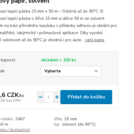
ový papír, solvent
ací lepící páska 25 mm x 50 m – Odolná až do 90°C 🎨
ací lepící páska o šířce 25 mm a délce 50 m se solvent
em na bázi přírodního kaučuku s přídavky adheziv je ideální pro
malířské, lakýrnické i průmyslové aplikace. Díky vysoké
é odolnosti až do 90°C je vhodná i pro auto...
celý popis
tupnost
skladem > 100 ks
běr
,6 CZK
/
ks
Přidat do košíku
CZK
bez DPH
roduktu:
2467
šířka:
25 mm
50 m
typ:
solvent (do 90°C)
cenu / dostupnost