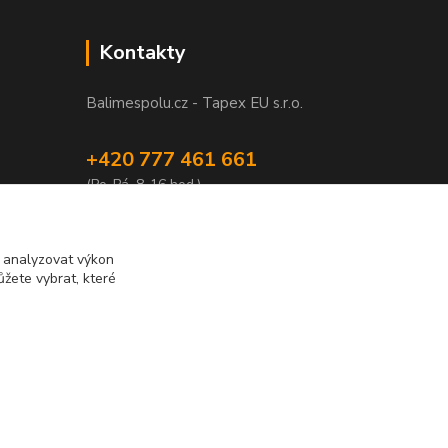
Kontakty
Balimespolu.cz - Tapex EU s.r.o.
+420 777 461 661
(Po-Pá, 8-16 hod.)
info@balimespolu.cz
m analyzovat výkon
žete vybrat, které