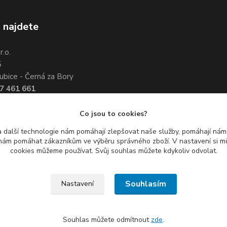
 najdete
.o.
5
ubice - Černá za Bory
7 461 661
3 351 534
Co jsou to cookies?
 další technologie nám pomáhají zlepšovat naše služby, pomáhají ná
ám pomáhat zákazníkům ve výběru správného zboží. V nastavení si mů
cookies můžeme používat. Svůj souhlas můžete kdykoliv odvolat.
Souhlasím
Nastavení
Souhlas můžete odmítnout
zde
.