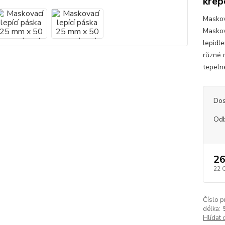
krep
Maskov
Maskov
lepidl
různé 
tepeln
Dos
Od
26
22 
Číslo p
délka:
Hlídat 