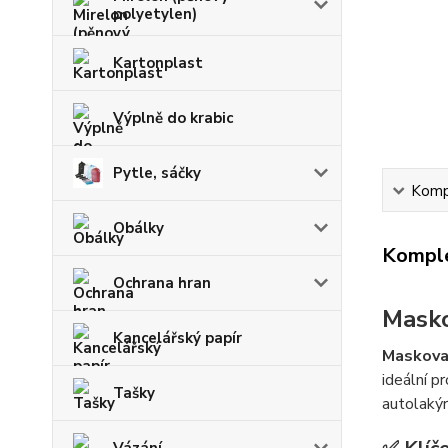
polyetylen)
Kartonplast
Výplně do krabic
Pytle, sáčky
Kompl
Obálky
Komple
Ochrana hran
Masko
Kancelářský papír
Maskovac
ideální p
Tašky
autolakýr