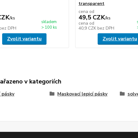
transparent
cena od
CZK
49,5 CZK
/
ks
/
ks
skladem
cena od
> 100 ks
bez DPH
40,9 CZK
bez DPH
Zvolit variantu
Zvolit variantu
zařazeno v kategoriích
í pásky
Maskovací lepicí pásky
solv