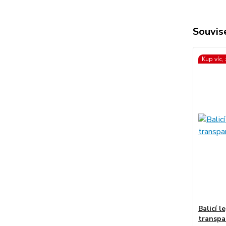
Souvise
Kup víc,
Balicí l
transpa