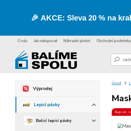
🎉
AKCE:
Sleva
20 % na kra
O nás
Jak nakupovat
Náhradní plnění
Obchodní podmínky
Úvod
L
Výprodej
Mask
Lepicí pásky
Kup víc, z
Balicí lepicí pásky