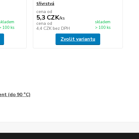
třívrstvá
cena od
5,3 CZK
/
ks
skladem
skladem
cena od
> 100 ks
> 100 ks
4,4 CZK
bez DPH
Zvolit variantu
ent (do 90 °C)