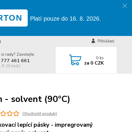
RTON
Platí pouze do 16. 8. 2026.
g
Přihlášení
 si rady? Zavolejte.
0
ks
 777 461 661
za
0 CZK
, 8-16 hod.)
 - solvent (90°C)
Ohodnotit produkt
ovací lepící pásky - impregrovaný