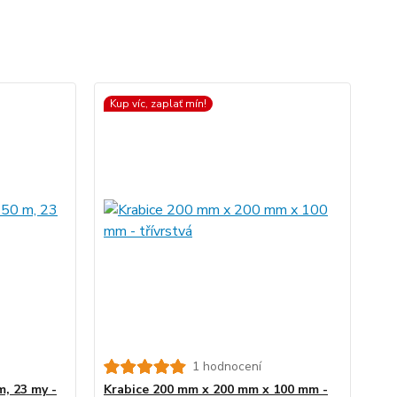
Kup víc, zaplať mín!
1 hodnocení
m, 23 my -
Krabice 200 mm x 200 mm x 100 mm -