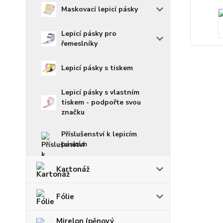
Maskovací lepicí pásky
Lepicí pásky pro
řemeslníky
Lepicí pásky s tiskem
Lepicí pásky s vlastním
tiskem - podpořte svou
značku
Příslušenství k lepicím
páskám
Kartonáž
Fólie
Mirelon (pěnový