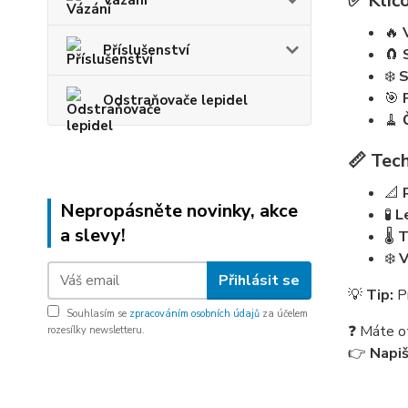
✅ Klíčo
Vázání
🔥
Příslušenství
🧲
❄️
S
🎯
Odstraňovače lepidel
🧹
📏 Tech
📐
Nepropásněte novinky, akce
🧪
L
a slevy!
🌡️
T
❄️
V
Přihlásit se
💡
Tip:
Pr
Souhlasím se
zpracováním osobních údajů
za účelem
❓ Máte o
rozesílky newsletteru.
👉
Napi