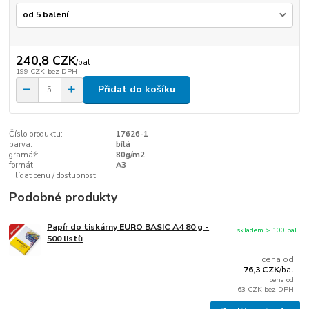
240,8 CZK
/
bal
199 CZK
bez DPH
Přidat do košíku
Číslo produktu:
17626-1
barva:
bílá
gramáž:
80g/m2
formát:
A3
Hlídat cenu / dostupnost
Podobné produkty
Papír do tiskárny EURO BASIC A4 80 g -
skladem > 100 bal
500 listů
cena od
76,3 CZK
/
bal
cena od
63 CZK
bez DPH