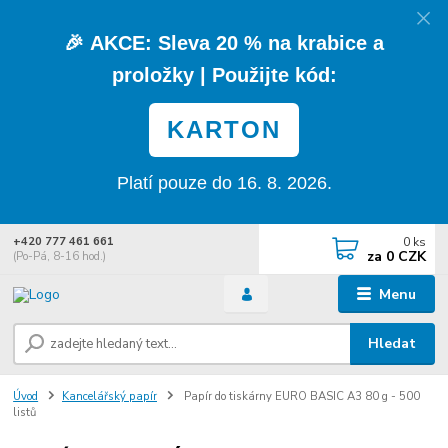
🎉
AKCE:
Sleva
20 % na krabice a
proložky
| Použijte kód:
KARTON
Platí pouze do 16. 8. 2026.
0
ks
+420 777 461 661
za
0 CZK
(Po-Pá, 8-16 hod.)
Menu
Hledat
Úvod
Kancelářský papír
Papír do tiskárny EURO BASIC A3 80 g - 500
listů