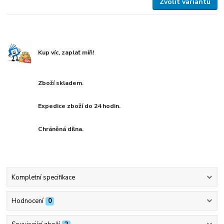
Zvolit variantu
Kup víc, zaplať míň!
Zboží skladem.
Expedice zboží do 24 hodin.
Chráněná dílna.
Kompletní specifikace
Hodnocení
0