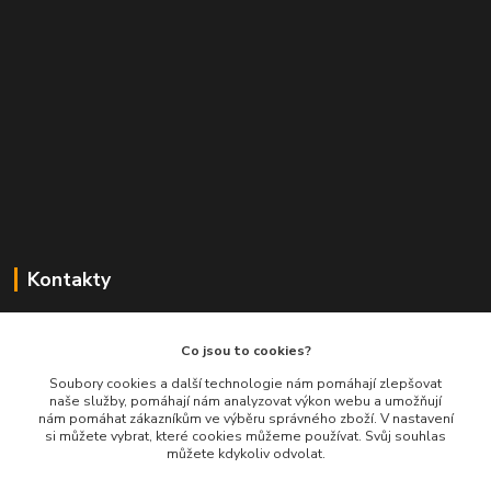
Kontakty
Balimespolu.cz - Tapex EU s.r.o.
Co jsou to cookies?
+420 777 461 661
Soubory cookies a další technologie nám pomáhají zlepšovat
naše služby, pomáhají nám analyzovat výkon webu a umožňují
(Po-Pá, 8-16 hod.)
nám pomáhat zákazníkům ve výběru správného zboží. V nastavení
si můžete vybrat, které cookies můžeme používat. Svůj souhlas
info@balimespolu.cz
můžete kdykoliv odvolat.