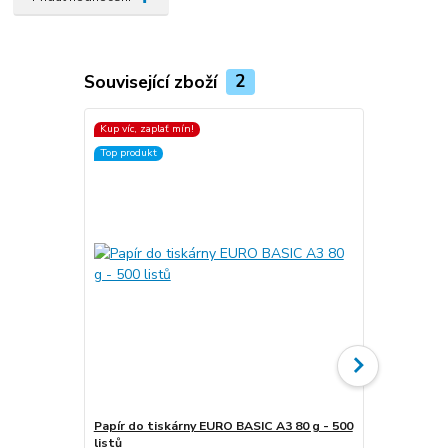
Související zboží
2
Kup víc, zaplať mín!
Kup víc, zapla
Top produkt
Top produkt
Papír do tiskárny EURO BASIC A3 80 g - 500
listů