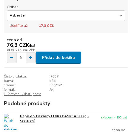
Odběr
Ušetříte až
17,3 CZK
cena od
76,3 CZK
/
bal
od
63 CZK
bez DPH
Přidat do košíku
Číslo produktu:
!7657
barva:
bílá
gramáž:
80g/m2
formát:
A4
Hlídat cenu / dostupnost
Podobné produkty
Papír do tiskárny EURO BASIC A3 80 g -
skladem > 100 bal
500 listů
cena od