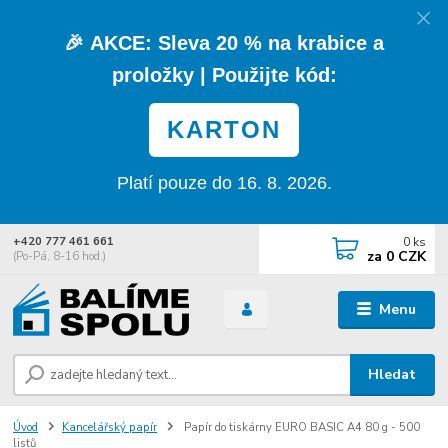
🎉
AKCE:
Sleva
20 % na krabice a
proložky
| Použijte kód:
KARTON
Platí pouze do 16. 8. 2026.
0
ks
+420 777 461 661
za
0 CZK
(Po-Pá, 8-16 hod.)
Menu
Hledat
Úvod
Kancelářský papír
Papír do tiskárny EURO BASIC A4 80 g - 500
listů