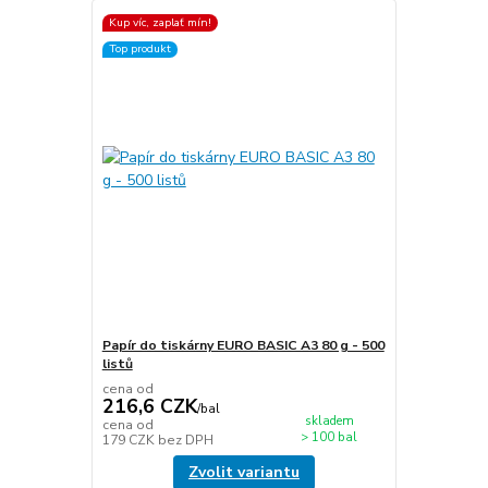
Kup víc, zaplať mín!
Top produkt
Papír do tiskárny EURO BASIC A3 80 g - 500
listů
cena od
216,6 CZK
/
bal
skladem
cena od
> 100 bal
179 CZK
bez DPH
Zvolit variantu