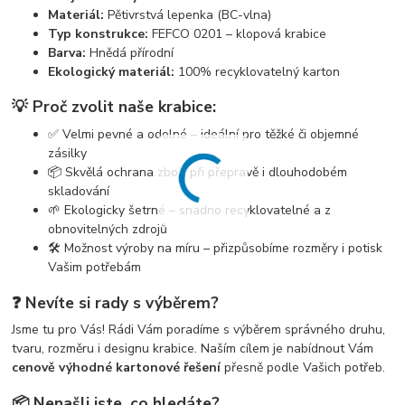
Materiál:
Pětivrstvá lepenka (BC-vlna)
Typ konstrukce:
FEFCO 0201 – klopová krabice
Barva:
Hnědá přírodní
Ekologický materiál:
100% recyklovatelný karton
💡 Proč zvolit naše krabice:
✅ Velmi pevné a odolné – ideální pro těžké či objemné
zásilky
📦 Skvělá ochrana zboží při přepravě i dlouhodobém
skladování
🌱 Ekologicky šetrné – snadno recyklovatelné a z
obnovitelných zdrojů
🛠️ Možnost výroby na míru – přizpůsobíme rozměry i potisk
Vašim potřebám
❓ Nevíte si rady s výběrem?
Jsme tu pro Vás! Rádi Vám poradíme s výběrem správného druhu,
tvaru, rozměru i designu krabice. Naším cílem je nabídnout Vám
cenově výhodné kartonové řešení
přesně podle Vašich potřeb.
📦 Nenašli jste, co hledáte?