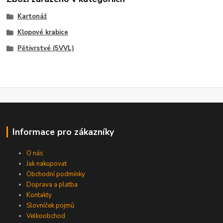
Kartonáž
Klopové krabice
Pětivrstvé (5VVL)
Informace pro zákazníky
O nás
Jak nakupovat
Obchodní podmínky
Doprava a platba
Kontakty
Slovníček pojmů
Velkoobchod