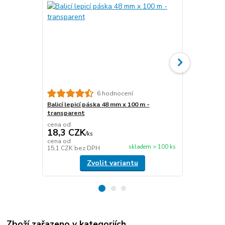
6 hodnocení
Balicí lepicí páska 48 mm x 100 m -
Papírová fix
transparent
délka 450 m
cena od
cena od
18,3 CZK
476,6 C
/
ks
cena od
cena od
skladem > 100 ks
15,1 CZK
bez DPH
393,9 CZK
b
Zvolit variantu
Zboží zařazeno v kategoriích