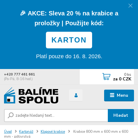
🎉
AKCE:
Sleva
20 % na krabice a
proložky
| Použijte kód:
KARTON
Platí pouze do 16. 8. 2026.
0
ks
+420 777 461 661
za
0 CZK
(Po-Pá, 8-16 hod.)
Menu
Hledat
Úvod
Kartonáž
Klopové krabice
Krabice 800 mm x 600 mm x 600
mm - pětivrstvá