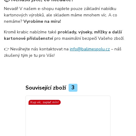
Nevadí! V našem e-shopu najdete pouze základní nabídku
kartonových výrobků, ale skladem máme mnohem víc. A co
nemáme?
Vyrobíme na míru!
Kromě krabic nabízíme také
proklady, výseky, mřížky a další
kartonové příslušenství
pro maximální bezpečí Vašeho zboží.
👉 Neváhejte nás kontaktovat na
info@balimespolu.cz
– náš
zkušený tým je tu pro Vás!
Související zboží
3
Kup víc, zaplať mín!
Kup víc, zapla
Top produkt