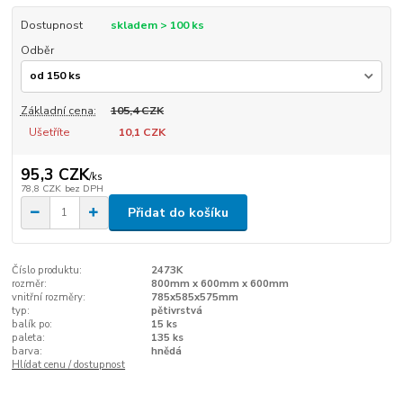
Dostupnost
skladem > 100 ks
Odběr
Základní cena:
105,4 CZK
Ušetříte
10,1 CZK
95,3 CZK
/
ks
78,8 CZK
bez DPH
Přidat do košíku
Číslo produktu:
2473K
rozměr:
800mm x 600mm x 600mm
vnitřní rozměry:
785x585x575mm
typ:
pětivrstvá
balík po:
15 ks
paleta:
135 ks
barva:
hnědá
Hlídat cenu / dostupnost