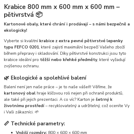
Krabice 800 mm x 600 mm x 600 mm –
pětivrstvá 📦
Kartonové obaly, které chrání i prodávají – s námi bezpečně a
ekologicky!
Vyberte si kvalitní
krabice z extra pevné pětivrstvé lepenky
typu FEFCO 0201
, které zajistí maximální bezpečí Vašeho zboží
během přepravy i skladování. Díky pětivrstvé konstrukci jsou tyto
krabice ideální pro
těžší nebo křehké předměty
, které vyžadují
zvýšenou ochranu.
🌿 Ekologické a spolehlivé balení
Balení není jen naše práce – je to naše vášeň! Věříme, že
kartonový obal
hraje klíčovou roli nejen při ochraně produktů,
ale také při jejich prezentaci. A co víc? Karton je
šetrný k
životnímu prostředí
– recyklovatelný a udržitelný, což oceníte Vy
i Vaši zákazníci. 🌱
📏 Technické parametry:
Vnější rozměry:
800 × 600 × 600 mm