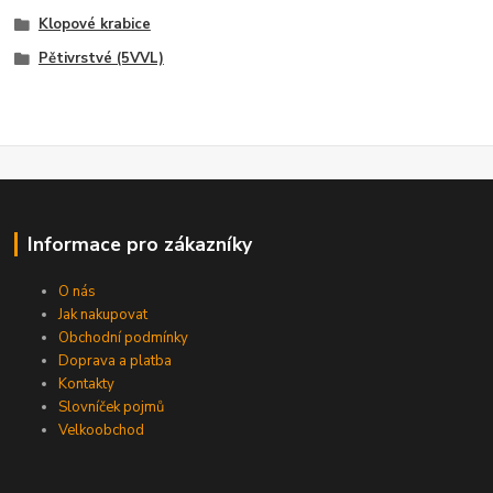
Klopové krabice
Pětivrstvé (5VVL)
Informace pro zákazníky
O nás
Jak nakupovat
Obchodní podmínky
Doprava a platba
Kontakty
Slovníček pojmů
Velkoobchod