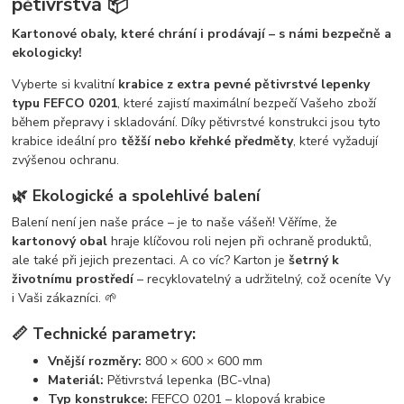
pětivrstvá 📦
Kartonové obaly, které chrání i prodávají – s námi bezpečně a
ekologicky!
Vyberte si kvalitní
krabice z extra pevné pětivrstvé lepenky
typu FEFCO 0201
, které zajistí maximální bezpečí Vašeho zboží
během přepravy i skladování. Díky pětivrstvé konstrukci jsou tyto
krabice ideální pro
těžší nebo křehké předměty
, které vyžadují
zvýšenou ochranu.
🌿 Ekologické a spolehlivé balení
Balení není jen naše práce – je to naše vášeň! Věříme, že
kartonový obal
hraje klíčovou roli nejen při ochraně produktů,
ale také při jejich prezentaci. A co víc? Karton je
šetrný k
životnímu prostředí
– recyklovatelný a udržitelný, což oceníte Vy
i Vaši zákazníci. 🌱
📏 Technické parametry:
Vnější rozměry:
800 × 600 × 600 mm
Materiál:
Pětivrstvá lepenka (BC-vlna)
Typ konstrukce:
FEFCO 0201 – klopová krabice