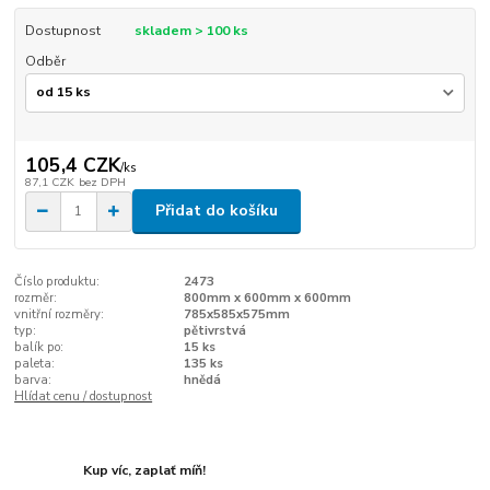
Dostupnost
skladem > 100 ks
Odběr
105,4 CZK
/
ks
87,1 CZK
bez DPH
Přidat do košíku
Číslo produktu:
2473
rozměr:
800mm x 600mm x 600mm
vnitřní rozměry:
785x585x575mm
typ:
pětivrstvá
balík po:
15 ks
paleta:
135 ks
barva:
hnědá
Hlídat cenu / dostupnost
Kup víc, zaplať míň!