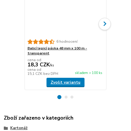
6 hodnocení
Balicí lepicí páska 48 mm x 100 m -
Papírová fix
transparent
délka 450 m
cena od
cena od
18,3 CZK
476,6 C
/
ks
cena od
cena od
skladem > 100 ks
15,1 CZK
bez DPH
393,9 CZK
b
Zvolit variantu
Zboží zařazeno v kategoriích
Kartonáž