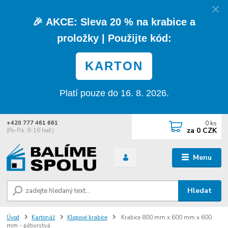
🎉
AKCE:
Sleva
20 % na krabice a
proložky
| Použijte kód:
KARTON
Platí pouze do 16. 8. 2026.
0
ks
+420 777 461 661
za
0 CZK
(Po-Pá, 8-16 hod.)
Menu
Hledat
Úvod
Kartonáž
Klopové krabice
Krabice 800 mm x 600 mm x 600
mm - pětivrstvá