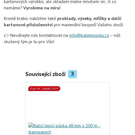
kartonových výrobků, ale skladem máme mnohem víc. A co
nemáme?
Vyrobíme na míru!
Kromě krabic nabízíme také
proklady, výseky, mřížky a další
kartonové příslušenství
pro maximální bezpečí Vašeho zboží.
👉 Neváhejte nás kontaktovat na
info@balimespolu.cz
– náš
zkušený tým je tu pro Vás!
Související zboží
3
Kup víc, zaplať mín!
Kup víc, zapla
Top produkt