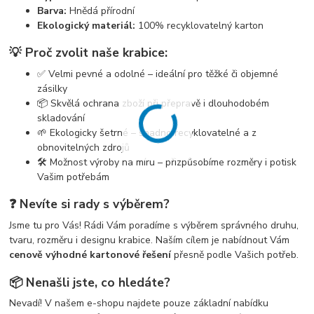
Barva:
Hnědá přírodní
Ekologický materiál:
100% recyklovatelný karton
💡 Proč zvolit naše krabice:
✅ Velmi pevné a odolné – ideální pro těžké či objemné
zásilky
📦 Skvělá ochrana zboží při přepravě i dlouhodobém
skladování
🌱 Ekologicky šetrné – snadno recyklovatelné a z
obnovitelných zdrojů
🛠️ Možnost výroby na míru – přizpůsobíme rozměry i potisk
Vašim potřebám
❓ Nevíte si rady s výběrem?
Jsme tu pro Vás! Rádi Vám poradíme s výběrem správného druhu,
tvaru, rozměru i designu krabice. Naším cílem je nabídnout Vám
cenově výhodné kartonové řešení
přesně podle Vašich potřeb.
📦 Nenašli jste, co hledáte?
Nevadí! V našem e-shopu najdete pouze základní nabídku