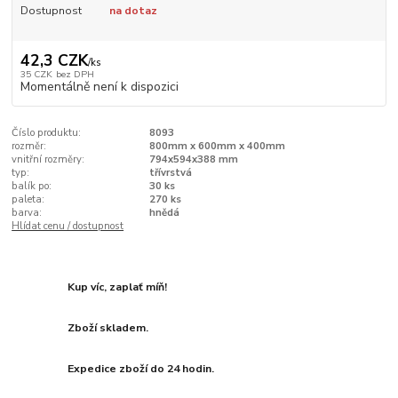
Dostupnost
na dotaz
42,3 CZK
/
ks
35 CZK
bez DPH
Momentálně není k dispozici
Číslo produktu:
8093
rozměr:
800mm x 600mm x 400mm
vnitřní rozměry:
794x594x388 mm
typ:
třívrstvá
balík po:
30 ks
paleta:
270 ks
barva:
hnědá
Hlídat cenu / dostupnost
Kup víc, zaplať míň!
Zboží skladem.
Expedice zboží do 24 hodin.