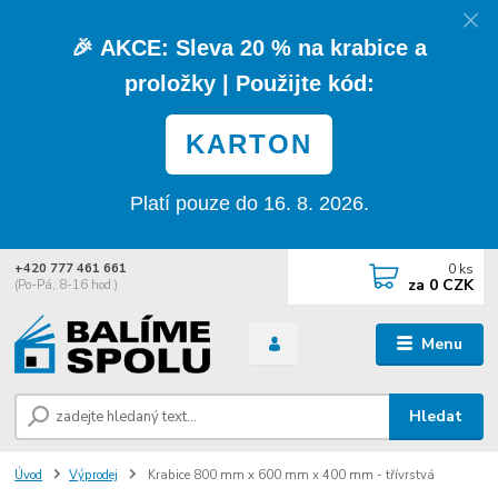
🎉
AKCE:
Sleva
20 % na krabice a
proložky
| Použijte kód:
KARTON
Platí pouze do 16. 8. 2026.
0
ks
+420 777 461 661
za
0 CZK
(Po-Pá, 8-16 hod.)
Menu
Hledat
Úvod
Výprodej
Krabice 800 mm x 600 mm x 400 mm - třívrstvá