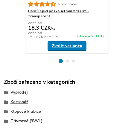
6 hodnocení
Balicí lepicí páska 48 mm x 100 m -
Papírová fix
transparent
délka 450 m
cena od
cena od
18,3 CZK
476,6 C
/
ks
cena od
cena od
skladem > 100 ks
15,1 CZK
bez DPH
393,9 CZK
b
Zvolit variantu
Zboží zařazeno v kategoriích
Výprodej
Kartonáž
Klopové krabice
Třívrstvé (3VVL)