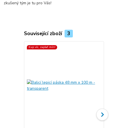
zkušený tým je tu pro Vás!
Související zboží
3
Kup víc, zaplať mín!
Kup víc, zapla
Top produkt