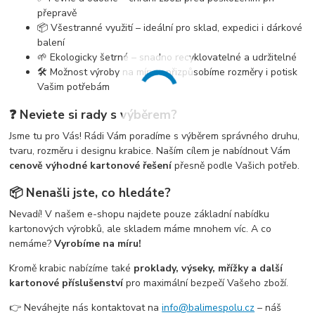
přepravě
📦 Všestranné využití – ideální pro sklad, expedici i dárkové
balení
🌱 Ekologicky šetrné – snadno recyklovatelné a udržitelné
🛠️ Možnost výroby na míru – přizpůsobíme rozměry i potisk
Vašim potřebám
❓ Neviete si rady s výběrem?
Jsme tu pro Vás! Rádi Vám poradíme s výběrem správného druhu,
tvaru, rozměru i designu krabice. Naším cílem je nabídnout Vám
cenově výhodné kartonové řešení
přesně podle Vašich potřeb.
📦 Nenašli jste, co hledáte?
Nevadí! V našem e-shopu najdete pouze základní nabídku
kartonových výrobků, ale skladem máme mnohem víc. A co
nemáme?
Vyrobíme na míru!
Kromě krabic nabízíme také
proklady, výseky, mřížky a další
kartonové příslušenství
pro maximální bezpečí Vašeho zboží.
👉 Neváhejte nás kontaktovat na
info@balimespolu.cz
– náš