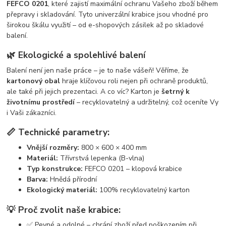
FEFCO 0201
, které zajistí maximální ochranu Vašeho zboží během
přepravy i skladování. Tyto univerzální krabice jsou vhodné pro
širokou škálu využití – od e-shopových zásilek až po skladové
balení.
🌿 Ekologické a spolehlivé balení
Balení není jen naše práce – je to naše vášeň! Věříme, že
kartonový obal
hraje klíčovou roli nejen při ochraně produktů,
ale také při jejich prezentaci. A co víc? Karton je
šetrný k
životnímu prostředí
– recyklovatelný a udržitelný, což oceníte Vy
i Vaši zákazníci.
📏 Technické parametry:
Vnější rozměry:
800 × 600 × 400 mm
Materiál:
Třívrstvá lepenka (B-vlna)
Typ konstrukce:
FEFCO 0201 – klopová krabice
Barva:
Hnědá přírodní
Ekologický materiál:
100% recyklovatelný karton
💡 Proč zvolit naše krabice:
✅ Pevné a odolné – chrání zboží před poškozením při