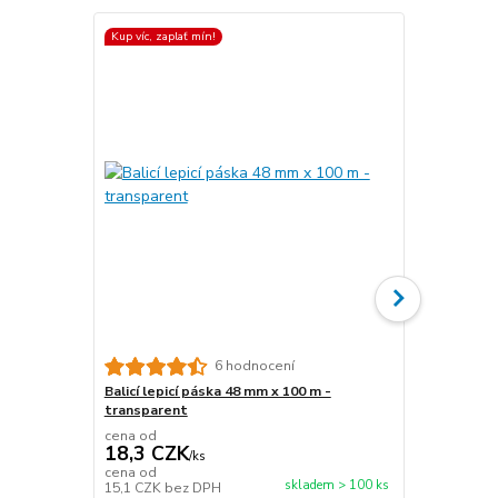
Kup víc, zaplať mín!
Kup víc, zapla
Top produkt
6 hodnocení
Balicí lepicí páska 48 mm x 100 m -
Papírová fix
transparent
délka 450 m
cena od
cena od
18,3 CZK
476,6 C
/
ks
cena od
cena od
skladem > 100 ks
15,1 CZK
bez DPH
393,9 CZK
b