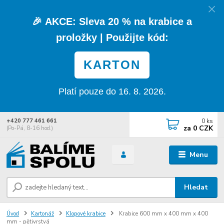
🎉
AKCE:
Sleva
20 % na krabice a
proložky
| Použijte kód:
KARTON
Platí pouze do 16. 8. 2026.
0
ks
+420 777 461 661
za
0 CZK
(Po-Pá, 8-16 hod.)
Menu
Hledat
Úvod
Kartonáž
Klopové krabice
Krabice 600 mm x 400 mm x 400
mm - pětivrstvá