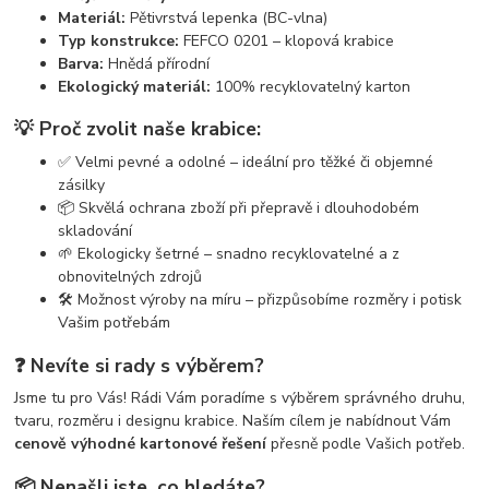
Materiál:
Pětivrstvá lepenka (BC-vlna)
Typ konstrukce:
FEFCO 0201 – klopová krabice
Barva:
Hnědá přírodní
Ekologický materiál:
100% recyklovatelný karton
💡 Proč zvolit naše krabice:
✅ Velmi pevné a odolné – ideální pro těžké či objemné
zásilky
📦 Skvělá ochrana zboží při přepravě i dlouhodobém
skladování
🌱 Ekologicky šetrné – snadno recyklovatelné a z
obnovitelných zdrojů
🛠️ Možnost výroby na míru – přizpůsobíme rozměry i potisk
Vašim potřebám
❓ Nevíte si rady s výběrem?
Jsme tu pro Vás! Rádi Vám poradíme s výběrem správného druhu,
tvaru, rozměru i designu krabice. Naším cílem je nabídnout Vám
cenově výhodné kartonové řešení
přesně podle Vašich potřeb.
📦 Nenašli jste, co hledáte?