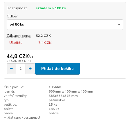
Dostupnost
skladem > 100 ks
Odběr
Základní cena:
52,2 CZK
Ušetříte
7,4 CZK
44,8 CZK
/
ks
37 CZK
bez DPH
Přidat do košíku
Číslo produktu:
13566K
rozměr:
600mm x 400mm x 400mm
vnitřní rozměry:
585x385x375 mm
typ:
pětivrstvá
balík po:
15 ks
paleta:
135 ks
barva:
hnědá
Hlídat cenu / dostupnost