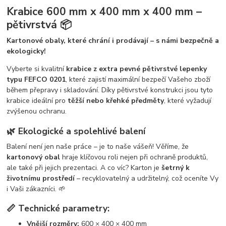
Krabice 600 mm x 400 mm x 400 mm –
pětivrstvá 📦
Kartonové obaly, které chrání i prodávají – s námi bezpečně a
ekologicky!
Vyberte si kvalitní
krabice z extra pevné pětivrstvé lepenky
typu FEFCO 0201
, které zajistí maximální bezpečí Vašeho zboží
během přepravy i skladování. Díky pětivrstvé konstrukci jsou tyto
krabice ideální pro
těžší nebo křehké předměty
, které vyžadují
zvýšenou ochranu.
🌿 Ekologické a spolehlivé balení
Balení není jen naše práce – je to naše vášeň! Věříme, že
kartonový obal
hraje klíčovou roli nejen při ochraně produktů,
ale také při jejich prezentaci. A co víc? Karton je
šetrný k
životnímu prostředí
– recyklovatelný a udržitelný, což oceníte Vy
i Vaši zákazníci. 🌱
📏 Technické parametry:
Vnější rozměry:
600 × 400 × 400 mm