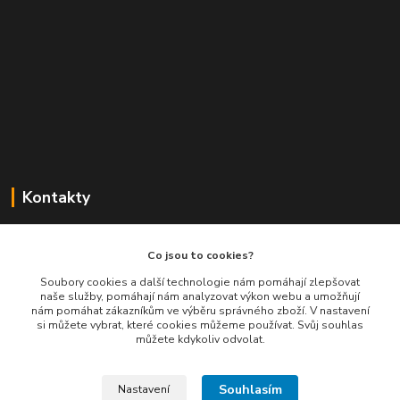
Kontakty
Balimespolu.cz - Tapex EU s.r.o.
Co jsou to cookies?
+420 777 461 661
Soubory cookies a další technologie nám pomáhají zlepšovat
naše služby, pomáhají nám analyzovat výkon webu a umožňují
(Po-Pá, 8-16 hod.)
nám pomáhat zákazníkům ve výběru správného zboží. V nastavení
si můžete vybrat, které cookies můžeme používat. Svůj souhlas
info@balimespolu.cz
můžete kdykoliv odvolat.
Souhlasím
Nastavení