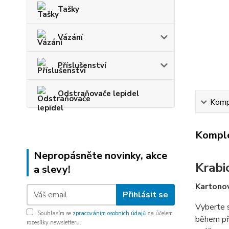
Tašky
Vázání
Příslušenství
Odstraňovače lepidel
Kompl
Komple
Nepropásněte novinky, akce
Krabi
a slevy!
Kartonov
Přihlásit se
Vyberte s
Souhlasím se
zpracováním osobních údajů
za účelem
během pře
rozesílky newsletteru.