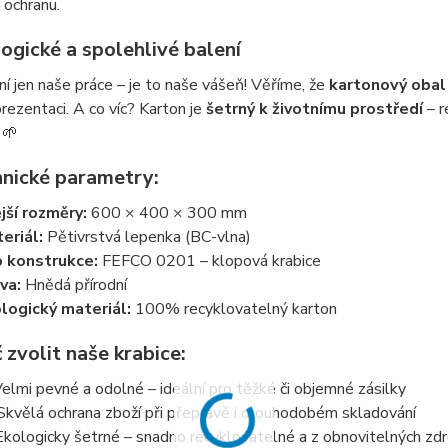
 ochranu.
ogické a spolehlivé balení
ní jen naše práce – je to naše vášeň! Věříme, že
kartonový obal
 prezentaci. A co víc? Karton je
šetrný k životnímu prostředí
– r
 🌱
hnické parametry:
jší rozměry:
600 × 400 × 300 mm
eriál:
Pětivrstvá lepenka (BC-vlna)
 konstrukce:
FEFCO 0201 – klopová krabice
va:
Hnědá přírodní
logický materiál:
100% recyklovatelný karton
 zvolit naše krabice:
elmi pevné a odolné – ideální pro těžké či objemné zásilky
Skvělá ochrana zboží při přepravě i dlouhodobém skladování
Ekologicky šetrné – snadno recyklovatelné a z obnovitelných zdr