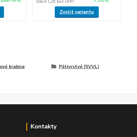
ladem 95 ks
> 100 ks
166,4 CZK
bez DPH
Zvolit variantu
ové krabice
Pětivrstvé (5VVL)
Kontakty