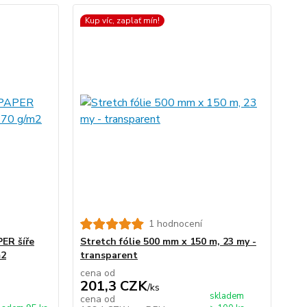
Kup víc, zaplať mín!
1 hodnocení
PER šíře
Stretch fólie 500 mm x 150 m, 23 my -
m2
transparent
cena od
201,3 CZK
/
ks
skladem
cena od