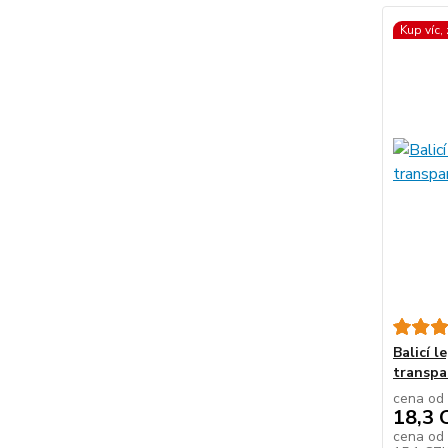
Kup víc,
Balicí l
transpa
cena od
18,3 
cena od