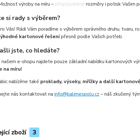
 Možnost výroby na míru – přizpůsobíme rozměry i potisk Vašim
te si rady s výběrem?
ro Vás! Rádi Vám poradíme s výběrem správného druhu, tvaru, ro
výhodné kartonové řešení
přesně podle Vašich potřeb.
šli jste, co hledáte?
V našem e-shopu najdete pouze základní nabídku kartonových 
 na míru!
abic nabízíme také
proklady, výseky, mřížky a další kartonové
ejte nás kontaktovat na
info@balimespolu.cz
– náš zkušený tým 
jící zboží
3