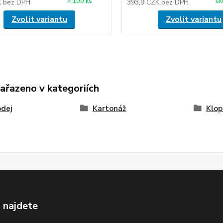
> 100 ks
sk
K
bez DPH
393,9 CZK
bez DPH
Zvolit variantu
Zvolit variantu
zařazeno v kategoriích
odej
Kartonáž
Klop
 najdete