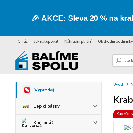
🎉
AKCE:
Sleva
20 % na kra
O nás
Jak nakupovat
Náhradní plnění
Obchodní podmínky
Úvod
V
Výprodej
Krab
Lepicí pásky
Kup víc, z
Kartonáž