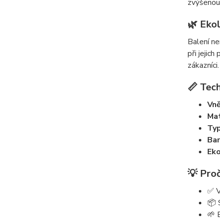
zvýšenou
🌿 Ekol
Balení ne
při jejich
zákazníci.
📏 Tec
Vně
Mat
Typ
Bar
Eko
💡 Proč
✅ V
📦 
🌱 