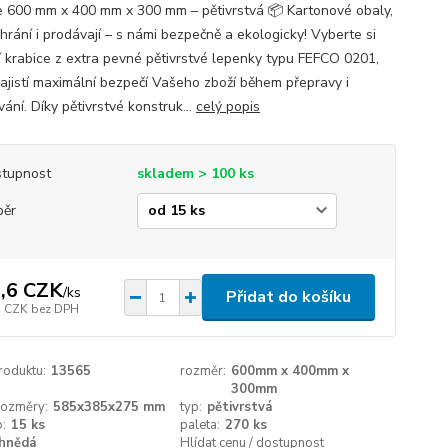
e 600 mm x 400 mm x 300 mm – pětivrstvá 📦 Kartonové obaly,
hrání i prodávají – s námi bezpečně a ekologicky! Vyberte si
ní krabice z extra pevné pětivrstvé lepenky typu FEFCO 0201,
zajistí maximální bezpečí Vašeho zboží během přepravy i
ání. Díky pětivrstvé konstruk...
celý popis
tupnost
skladem > 100 ks
běr
,6 CZK
/
ks
Přidat do košíku
3 CZK
bez DPH
roduktu:
13565
rozměr:
600mm x 400mm x
300mm
 rozměry:
585x385x275 mm
typ:
pětivrstvá
o:
15 ks
paleta:
270 ks
hnědá
Hlídat cenu / dostupnost