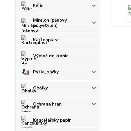
Fólie
Mirelon (pěnový
polyetylen)
Kartonplast
Výplně do krabic
Pytle, sáčky
Obálky
Ochrana hran
Kancelářský papír