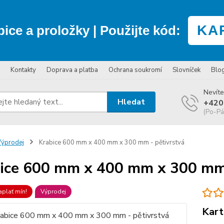
KA
bice a proložky
| Použijte kód:
Kontakty
Doprava a platba
Ochrana soukromí
Slovníček
Blo
Nevíte
Hledat
+420
(Po-Pá
ýprodej
Krabice 600 mm x 400 mm x 300 mm - pětivrstvá
ice 600 mm x 400 mm x 300 mm 
aplať mín!
Výprodej
Kart