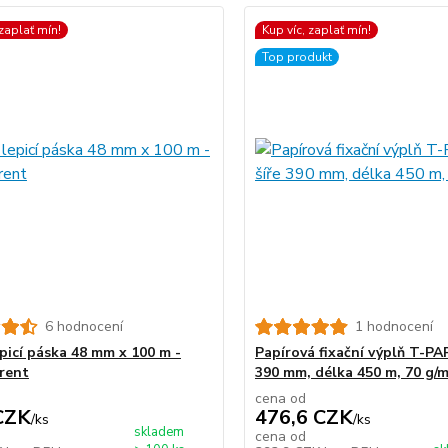
 zaplať mín!
Kup víc, zaplať mín!
Top produkt
6 hodnocení
1 hodnocení
epicí páska 48 mm x 100 m -
Papírová fixační výplň T-PA
rent
390 mm, délka 450 m, 70 g/
cena od
CZK
476,6 CZK
/
ks
/
ks
skladem
cena od