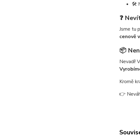
🛠️
❓ Neví
Jsme tu p
cenově 
📦 Nena
Nevadí! 
Vyrobíme
Kromě kr
👉 Neváh
Souvise