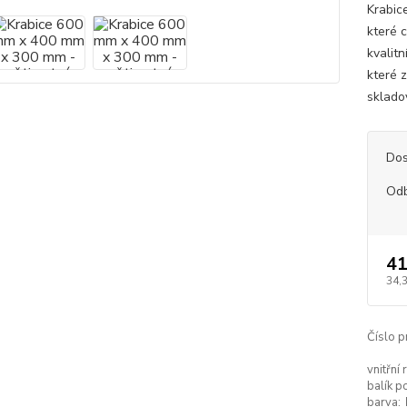
Krabic
které c
kvalit
které 
skladov
Dos
Od
41
34,
Číslo p
vnitřní
balík p
barva: