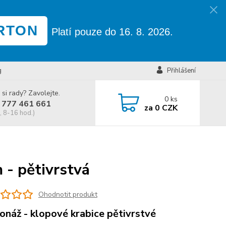
RTON
Platí pouze do 16. 8. 2026.
g
Přihlášení
 si rady? Zavolejte.
0
ks
 777 461 661
za
0 CZK
, 8-16 hod.)
- pětivrstvá
Ohodnotit produkt
onáž - klopové krabice pětivrstvé