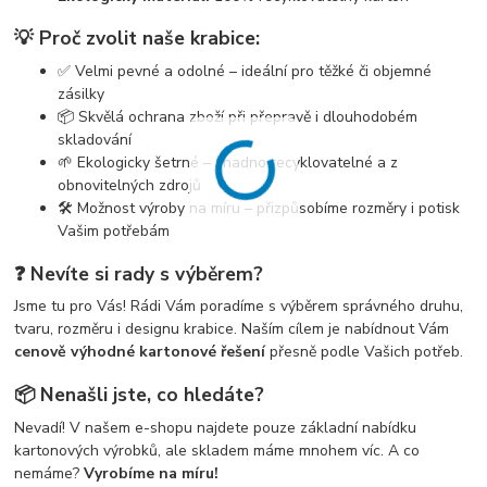
💡 Proč zvolit naše krabice:
✅ Velmi pevné a odolné – ideální pro těžké či objemné
zásilky
📦 Skvělá ochrana zboží při přepravě i dlouhodobém
skladování
🌱 Ekologicky šetrné – snadno recyklovatelné a z
obnovitelných zdrojů
🛠️ Možnost výroby na míru – přizpůsobíme rozměry i potisk
Vašim potřebám
❓ Nevíte si rady s výběrem?
Jsme tu pro Vás! Rádi Vám poradíme s výběrem správného druhu,
tvaru, rozměru i designu krabice. Naším cílem je nabídnout Vám
cenově výhodné kartonové řešení
přesně podle Vašich potřeb.
📦 Nenašli jste, co hledáte?
Nevadí! V našem e-shopu najdete pouze základní nabídku
kartonových výrobků, ale skladem máme mnohem víc. A co
nemáme?
Vyrobíme na míru!