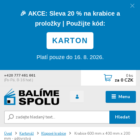
🎉
AKCE:
Sleva
20 % na krabice a
proložky
| Použijte kód:
KARTON
Platí pouze do 16. 8. 2026.
0
ks
+420 777 461 661
za
0 CZK
(Po-Pá, 8-16 hod.)
Menu
Hledat
Úvod
Kartonáž
Klopové krabice
Krabice 600 mm x 400 mm x 200
mm - pětivrstvá