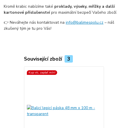
Kromě krabic nabízíme také
proklady, výseky, mřížky a další
kartonové příslušenství
pro maximální bezpečí Vašeho zboží.
👉 Neváhejte nás kontaktovat na
info@balimespolu.cz
– náš
zkušený tým je tu pro Vás!
Související zboží
3
Kup víc, zaplať mín!
Kup víc, zapla
Top produkt