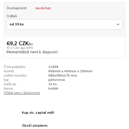
Dostupnost
na dotaz
Odběr
69,2 CZK
/
ks
57,2 CZK
bez DPH
Momentálně není k dispozici
Číslo produktu:
11808
rozměr:
600mm x 400mm x 200mm
vnitřní rozměry:
585x385x175 mm
typ:
pětivrstvá
balík po:
15 ks
barva:
hnědá
Hlídat cenu / dostupnost
Kup víc, zaplať míň!
Zboží skladem.