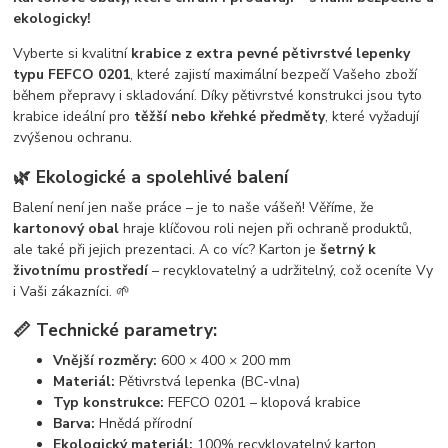
ekologicky!
Vyberte si kvalitní
krabice z extra pevné pětivrstvé lepenky
typu FEFCO 0201
, které zajistí maximální bezpečí Vašeho zboží
během přepravy i skladování. Díky pětivrstvé konstrukci jsou tyto
krabice ideální pro
těžší nebo křehké předměty
, které vyžadují
zvýšenou ochranu.
🌿 Ekologické a spolehlivé balení
Balení není jen naše práce – je to naše vášeň! Věříme, že
kartonový obal
hraje klíčovou roli nejen při ochraně produktů,
ale také při jejich prezentaci. A co víc? Karton je
šetrný k
životnímu prostředí
– recyklovatelný a udržitelný, což oceníte Vy
i Vaši zákazníci. 🌱
📏 Technické parametry:
Vnější rozměry:
600 × 400 × 200 mm
Materiál:
Pětivrstvá lepenka (BC-vlna)
Typ konstrukce:
FEFCO 0201 – klopová krabice
Barva:
Hnědá přírodní
Ekologický materiál:
100% recyklovatelný karton