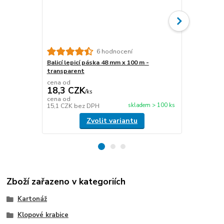
6 hodnocení
Balicí lepicí páska 48 mm x 100 m -
Papírová fix
transparent
délka 450 m
cena od
cena od
18,3 CZK
476,6 C
/
ks
cena od
cena od
skladem > 100 ks
15,1 CZK
bez DPH
393,9 CZK
b
Zvolit variantu
Zboží zařazeno v kategoriích
Kartonáž
Klopové krabice