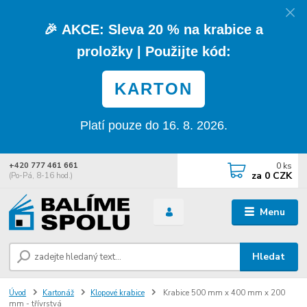
🎉
AKCE:
Sleva
20 % na krabice a
proložky
| Použijte kód:
KARTON
Platí pouze do 16. 8. 2026.
0
ks
+420 777 461 661
za
0 CZK
(Po-Pá, 8-16 hod.)
Menu
Hledat
Úvod
Kartonáž
Klopové krabice
Krabice 500 mm x 400 mm x 200
mm - třívrstvá