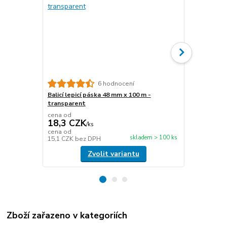
6 hodnocení
Balicí lepicí páska 48 mm x 100 m -
Papírová fix
transparent
délka 450 m
cena od
cena od
18,3 CZK
476,6 C
/
ks
cena od
cena od
skladem > 100 ks
15,1 CZK
bez DPH
393,9 CZK
b
Zvolit variantu
Zboží zařazeno v kategoriích