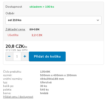
Dostupnost
skladem > 100 ks
Odběr
Základní cena:
23 CZK
Ušetříte
2,2 CZK
20,8 CZK
/
ks
17,2 CZK
bez DPH
Přidat do košíku
Číslo produktu:
13549K
rozměr:
500mm x 400mm x 200mm
vnitřní rozměry:
494x394x188 mm
typ:
třívrstvá
balík po:
30 ks
paleta:
540 ks
barva:
hnědá
Hlídat cenu / dostupnost