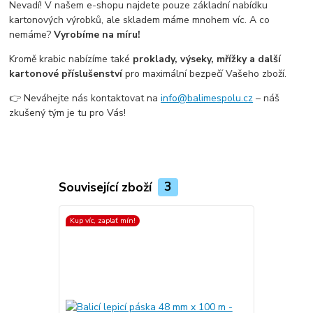
Nevadí! V našem e-shopu najdete pouze základní nabídku
kartonových výrobků, ale skladem máme mnohem víc. A co
nemáme?
Vyrobíme na míru!
Kromě krabic nabízíme také
proklady, výseky, mřížky a další
kartonové příslušenství
pro maximální bezpečí Vašeho zboží.
👉 Neváhejte nás kontaktovat na
info@balimespolu.cz
– náš
zkušený tým je tu pro Vás!
Související zboží
3
Kup víc, zaplať mín!
Kup víc, zapla
Top produkt