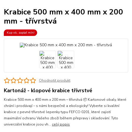
Krabice 500 mm x 400 mm x 200
mm - třívrstvá
Kup víc, zaplať mín!
Ohodnotit produkt
Kartonáž - klopové krabice třívrstvé
Krabice 500 mm x 400 mm x 200 mm – třívrstvá 📦 Kartonové obaly, které
chrání i prodávají – s námi bezpečně a ekologicky! Vyberte si kvalitní
krabice z pevné třívrstvé lepenky typu FEFCO 0201, které zajistí
maximální ochranu Vašeho zboží během přepravy i skladování. Tyto
univerzální krabice jsou vh...
celý popis