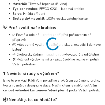
Materiál:
Třívrstvá lepenka (B-vlna)
Typ konstrukce:
FEFCO 0201 – klopová krabice
Barva:
Hnědá přírodní
Ekologický materiál:
100% recyklovatelný karton
💡 Proč zvolit naše krabice:
✅ Pevné a odolné – chrání zboží před poškozením při
přepravě
📦 Všestranné využití – ideální pro sklad, expedici i dárkové
balení
🌱 Ekologicky šetrné – snadno recyklovatelné a udržitelné
🛠️ Možnost výroby na míru – přizpůsobíme rozměry i potisk
Vašim potřebám
❓ Neviete si rady s výběrem?
Jsme tu pro Vás! Rádi Vám poradíme s výběrem správného druhu,
tvaru, rozměru i designu krabice. Naším cílem je nabídnout Vám
cenově výhodné kartonové řešení
přesně podle Vašich potřeb.
📦 Nenašli jste, co hledáte?