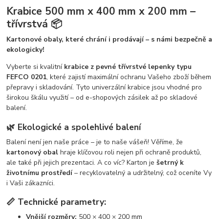
Krabice 500 mm x 400 mm x 200 mm –
třívrstvá 📦
Kartonové obaly, které chrání i prodávají – s námi bezpečně a
ekologicky!
Vyberte si kvalitní
krabice z pevné třívrstvé lepenky typu
FEFCO 0201
, které zajistí maximální ochranu Vašeho zboží během
přepravy i skladování. Tyto univerzální krabice jsou vhodné pro
širokou škálu využití – od e-shopových zásilek až po skladové
balení.
🌿 Ekologické a spolehlivé balení
Balení není jen naše práce – je to naše vášeň! Věříme, že
kartonový obal
hraje klíčovou roli nejen při ochraně produktů,
ale také při jejich prezentaci. A co víc? Karton je
šetrný k
životnímu prostředí
– recyklovatelný a udržitelný, což oceníte Vy
i Vaši zákazníci.
📏 Technické parametry:
Vnější rozměry:
500 × 400 × 200 mm