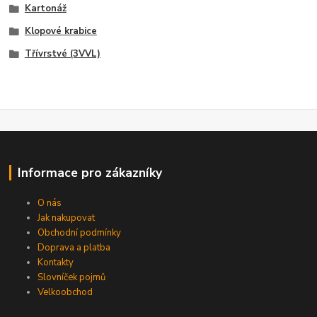
Kartonáž
Klopové krabice
Třívrstvé (3VVL)
Informace pro zákazníky
O nás
Jak nakupovat
Obchodní podmínky
Doprava a platba
Kontakty
Slovníček pojmů
Velkoobchod