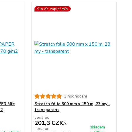
Kup víc, zaplať mín!
1 hodnocení
PER šíře
Stretch fólie 500 mm x 150 m, 23 my -
m2
transparent
cena od
201,3 CZK
/
ks
skladem
cena od