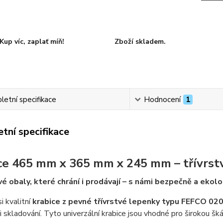
Kup víc, zaplať míň!
Zboží skladem.
etní specifikace
Hodnocení
1
tní specifikace
ce 465 mm x 365 mm x 245 mm – třívrst
é obaly, které chrání i prodávají – s námi bezpečně a ekolo
i kvalitní
krabice z pevné třívrstvé lepenky typu FEFCO 02
i skladování. Tyto univerzální krabice jsou vhodné pro širokou šk