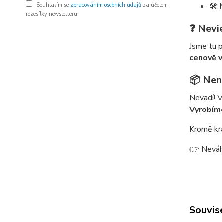
🛠️
Souhlasím se
zpracováním osobních údajů
za účelem
rozesílky newsletteru.
❓ Nevi
Jsme tu p
cenově 
📦 Nena
Nevadí! 
Vyrobíme
Kromě kr
👉 Neváh
Souvise