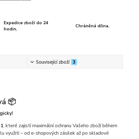
Expedice zboží do 24
Chráněná dílna.
hodin.
Související zboží
3
vá 📦
gicky!
01
, které zajistí maximální ochranu Vašeho zboží během
álu využití – od e-shopových zásilek až po skladové