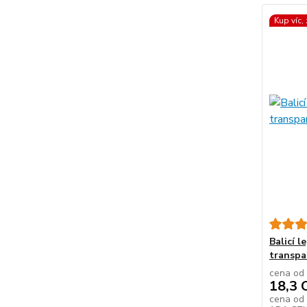
Kup víc,
Balicí l
transpa
cena od
18,3 
cena od