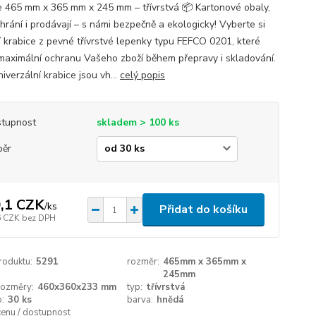
e 465 mm x 365 mm x 245 mm – třívrstvá 📦 Kartonové obaly,
hrání i prodávají – s námi bezpečně a ekologicky! Vyberte si
ní krabice z pevné třívrstvé lepenky typu FEFCO 0201, které
í maximální ochranu Vašeho zboží během přepravy i skladování.
iverzální krabice jsou vh...
celý popis
tupnost
skladem > 100 ks
běr
,1 CZK
/
ks
Přidat do košíku
6 CZK
bez DPH
roduktu:
5291
rozměr:
465mm x 365mm x
245mm
 rozměry:
460x360x233 mm
typ:
třívrstvá
o:
30 ks
barva:
hnědá
cenu / dostupnost