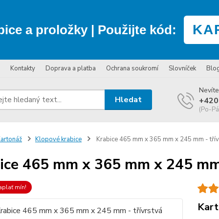
KA
bice a proložky
| Použijte kód:
Kontakty
Doprava a platba
Ochrana soukromí
Slovníček
Blo
Nevíte
Hledat
+420
(Po-Pá
artonáž
Klopové krabice
Krabice 465 mm x 365 mm x 245 mm - třív
ice 465 mm x 365 mm x 245 mm 
aplať mín!
Kart