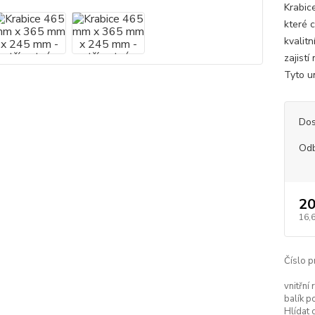
Krabic
které c
kvalit
zajist
Tyto un
Dos
Od
20
16,
Číslo p
vnitřní
balík p
Hlídat 