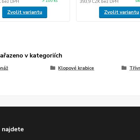
> 100 ks
sk
K
bez DPH
393,9 CZK
bez DPH
Zvolit variantu
Zvolit variantu
zařazeno v kategoriích
onáž
Klopové krabice
Třív
 najdete