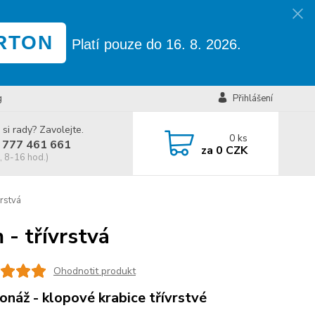
RTON
Platí pouze do 16. 8. 2026.
g
Přihlášení
 si rady? Zavolejte.
0
ks
 777 461 661
za
0 CZK
, 8-16 hod.)
rstvá
- třívrstvá
Ohodnotit produkt
onáž - klopové krabice třívrstvé