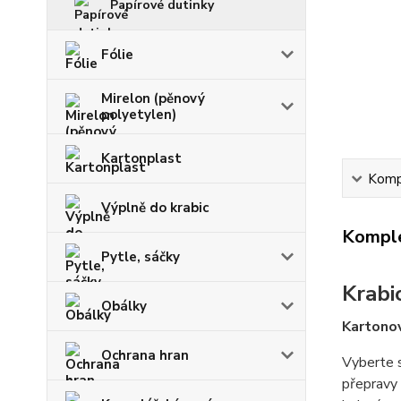
Papírové dutinky
Fólie
Mirelon (pěnový
polyetylen)
Kartonplast
Kompl
Výplně do krabic
Komple
Pytle, sáčky
Krabi
Obálky
Kartonov
Ochrana hran
Vyberte s
přepravy 