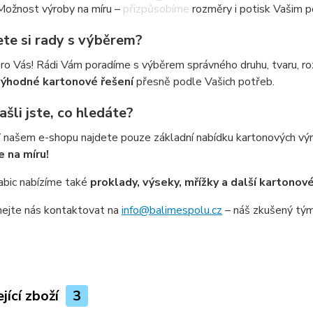
 Možnost výroby na míru – přizpůsobíme rozměry i potisk Vašim
ete si rady s výběrem?
ro Vás! Rádi Vám poradíme s výběrem správného druhu, tvaru, ro
výhodné kartonové řešení
přesně podle Vašich potřeb.
šli jste, co hledáte?
V našem e-shopu najdete pouze základní nabídku kartonových 
 na míru!
abic nabízíme také
proklady, výseky, mřížky a další kartonové
ejte nás kontaktovat na
info@balimespolu.cz
– náš zkušený tým 
jící zboží
3