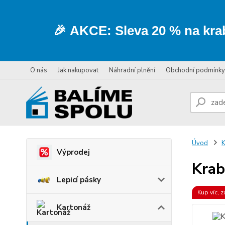
🎉
AKCE:
Sleva
20 % na kra
O nás
Jak nakupovat
Náhradní plnění
Obchodní podmínky
Úvod
K
Výprodej
Krab
Lepicí pásky
Kup víc, z
Kartonáž