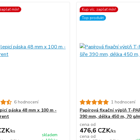
 zaplať mín!
Kup víc, zaplať mín!
Top produkt
6 hodnocení
1 hodnocení
epicí páska 48 mm x 100 m -
Papírová fixační výplň T-PA
rent
390 mm, délka 450 m, 70 g/
cena od
CZK
476,6 CZK
/
ks
/
ks
skladem
cena od