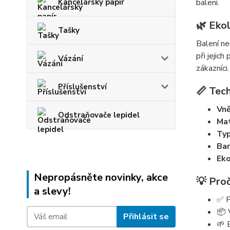
Kancelářský papír
balení.
🌿 Ekol
Tašky
Balení ne
při jejich
Vázání
zákazníci.
Příslušenství
📏 Tec
Vně
Odstraňovače lepidel
Mat
Typ
Bar
Eko
Nepropásněte novinky, akce
💡 Proč
a slevy!
✅ P
📦 
Přihlásit se
🌱 