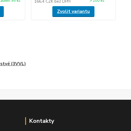
ladem 95 ks
> 100 ks
166,4 CZK
bez DPH
Zvolit variantu
rstvé (3VVL)
Kontakty