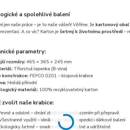
ogické a spolehlivé balení
ní jen naše práce – je to naše vášeň! Věříme, že
kartonový obal
 prezentaci. A co víc? Karton je
šetrný k životnímu prostředí
– r
hnické parametry:
jší rozměry:
465 × 365 × 245 mm
eriál:
Třívrstvá lepenka (B-vlna)
 konstrukce:
FEFCO 0201 – klopová krabice
va:
Hnědá přírodní
logický materiál:
100% recyklovatelný karton
 zvolit naše krabice:
evné a odolné – chrání zboží před poškozením při přepravě
Všestranné využití – ideální pro sklad, expedici i dárkové balení
Ekologicky šetrné – snadno recyklovatelné a udržitelné