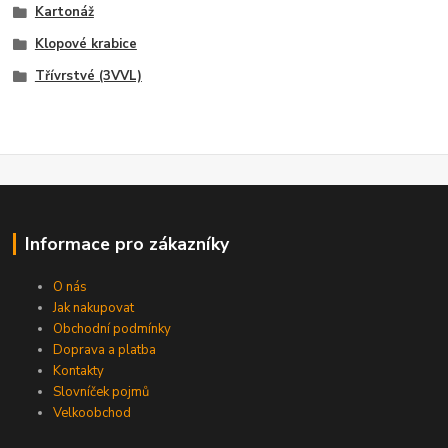
Kartonáž
Klopové krabice
Třívrstvé (3VVL)
Informace pro zákazníky
O nás
Jak nakupovat
Obchodní podmínky
Doprava a platba
Kontakty
Slovníček pojmů
Velkoobchod