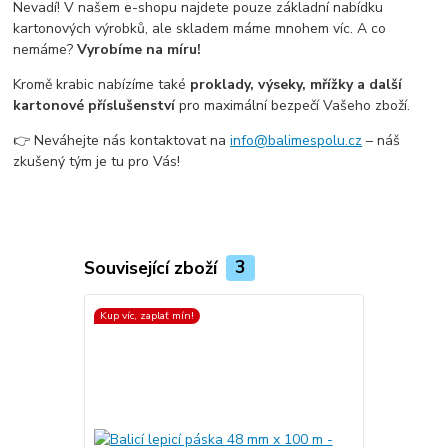
Nevadí! V našem e-shopu najdete pouze základní nabídku
kartonových výrobků, ale skladem máme mnohem víc. A co
nemáme?
Vyrobíme na míru!
Kromě krabic nabízíme také
proklady, výseky, mřížky a další
kartonové příslušenství
pro maximální bezpečí Vašeho zboží.
👉 Neváhejte nás kontaktovat na
info@balimespolu.cz
– náš
zkušený tým je tu pro Vás!
Související zboží
3
Kup víc, zaplať mín!
Kup víc, zapla
Top produkt