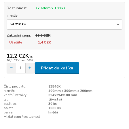
Dostupnost
skladem > 100 ks
Odběr
Základní cena:
13,6 CZK
Ušetříte
1,4 CZK
12,2 CZK
/
ks
10,1 CZK
bez DPH
Přidat do košíku
Číslo produktu:
13546K
rozměr:
400mm x 300mm x 200mm
vnitřní rozměry:
394x294x188 mm
typ:
třívrstvá
balík po:
30 ks
paleta:
1080 ks
barva:
hnědá
Hlídat cenu / dostupnost