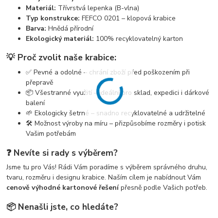
Materiál:
Třívrstvá lepenka (B-vlna)
Typ konstrukce:
FEFCO 0201 – klopová krabice
Barva:
Hnědá přírodní
Ekologický materiál:
100% recyklovatelný karton
💡 Proč zvolit naše krabice:
✅ Pevné a odolné – chrání zboží před poškozením při
přepravě
📦 Všestranné využití – ideální pro sklad, expedici i dárkové
balení
🌱 Ekologicky šetrné – snadno recyklovatelné a udržitelné
🛠️ Možnost výroby na míru – přizpůsobíme rozměry i potisk
Vašim potřebám
❓ Nevíte si rady s výběrem?
Jsme tu pro Vás! Rádi Vám poradíme s výběrem správného druhu,
tvaru, rozměru i designu krabice. Naším cílem je nabídnout Vám
cenově výhodné kartonové řešení
přesně podle Vašich potřeb.
📦 Nenašli jste, co hledáte?