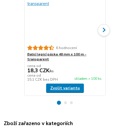
6 hodnocení
Balicí lepicí páska 48 mm x 100 m -
Papírová fix
transparent
délka 450 m
cena od
cena od
18,3 CZK
476,6 C
/
ks
cena od
cena od
skladem > 100 ks
15,1 CZK
bez DPH
393,9 CZK
b
Zvolit variantu
Zboží zařazeno v kategoriích