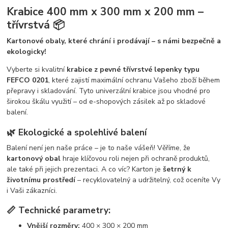
Krabice 400 mm x 300 mm x 200 mm –
třívrstvá 📦
Kartonové obaly, které chrání i prodávají – s námi bezpečně a
ekologicky!
Vyberte si kvalitní
krabice z pevné třívrstvé lepenky typu
FEFCO 0201
, které zajistí maximální ochranu Vašeho zboží během
přepravy i skladování. Tyto univerzální krabice jsou vhodné pro
širokou škálu využití – od e-shopových zásilek až po skladové
balení.
🌿 Ekologické a spolehlivé balení
Balení není jen naše práce – je to naše vášeň! Věříme, že
kartonový obal
hraje klíčovou roli nejen při ochraně produktů,
ale také při jejich prezentaci. A co víc? Karton je
šetrný k
životnímu prostředí
– recyklovatelný a udržitelný, což oceníte Vy
i Vaši zákazníci.
📏 Technické parametry:
Vnější rozměry:
400 × 300 × 200 mm