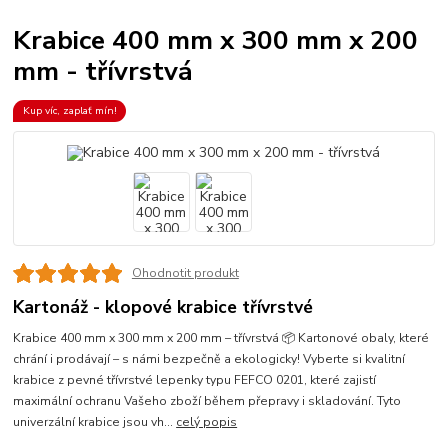
Krabice 400 mm x 300 mm x 200
mm - třívrstvá
Kup víc, zaplať mín!
Ohodnotit produkt
Kartonáž - klopové krabice třívrstvé
Krabice 400 mm x 300 mm x 200 mm – třívrstvá 📦 Kartonové obaly, které
chrání i prodávají – s námi bezpečně a ekologicky! Vyberte si kvalitní
krabice z pevné třívrstvé lepenky typu FEFCO 0201, které zajistí
maximální ochranu Vašeho zboží během přepravy i skladování. Tyto
univerzální krabice jsou vh...
celý popis