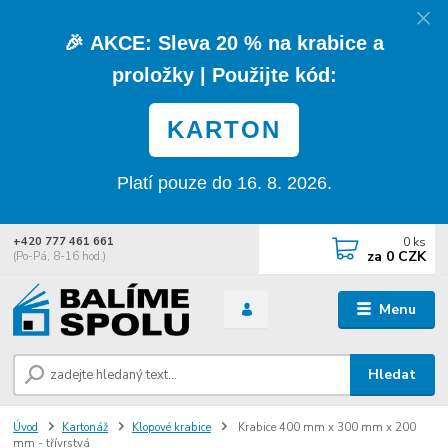
🎉
AKCE:
Sleva
20 % na krabice a
proložky
| Použijte kód:
KARTON
Platí pouze do 16. 8. 2026.
0
ks
+420 777 461 661
za
0 CZK
(Po-Pá, 8-16 hod.)
Menu
Hledat
Úvod
Kartonáž
Klopové krabice
Krabice 400 mm x 300 mm x 200
mm - třívrstvá