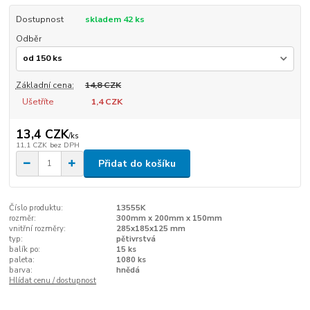
Dostupnost
skladem 42 ks
Odběr
Základní cena:
14,8 CZK
Ušetříte
1,4 CZK
13,4 CZK
/
ks
11,1 CZK
bez DPH
Přidat do košíku
Číslo produktu:
13555K
rozměr:
300mm x 200mm x 150mm
vnitřní rozměry:
285x185x125 mm
typ:
pětivrstvá
balík po:
15 ks
paleta:
1080 ks
barva:
hnědá
Hlídat cenu / dostupnost