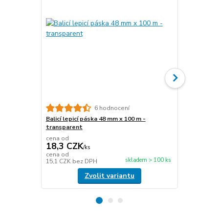
6 hodnocení
Balicí lepicí páska 48 mm x 100 m -
Papírová fix
transparent
délka 450 m
cena od
cena od
18,3 CZK
476,6 C
/
ks
cena od
cena od
skladem > 100 ks
15,1 CZK
bez DPH
393,9 CZK
b
Zvolit variantu