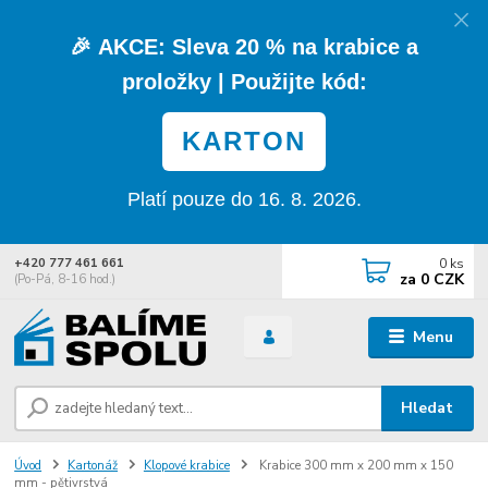
🎉
AKCE:
Sleva
20 % na krabice a
proložky
| Použijte kód:
KARTON
Platí pouze do 16. 8. 2026.
0
ks
+420 777 461 661
za
0 CZK
(Po-Pá, 8-16 hod.)
Menu
Hledat
Úvod
Kartonáž
Klopové krabice
Krabice 300 mm x 200 mm x 150
mm - pětivrstvá