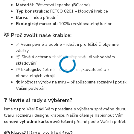
Materiál:
Pětivrstvá lepenka (BC-vlna)
Typ konstrukce:
FEFCO 0201 – klopová krabice
Barva:
Hnědá přírodní
Ekologický materiál:
100% recyklovatelný karton
💡 Proč zvolit naše krabice:
✅ Velmi pevné a odolné – ideální pro těžké či objemné
zásilky
📦 Skvělá ochrana zboží při přepravě i dlouhodobém
skladování
🌱 Ekologicky šetrné – snadno recyklovatelné a z
obnovitelných zdrojů
🛠️ Možnost výroby na míru – přizpůsobíme rozměry i potisk
Vašim potřebám
❓ Nevíte si rady s výběrem?
Jsme tu pro Vás! Rádi Vám poradíme s výběrem správného druhu,
tvaru, rozměru i designu krabice. Naším cílem je nabídnout Vám
cenově výhodné kartonové řešení
přesně podle Vašich potřeb.
📦 Nenašli jste, co hledáte?