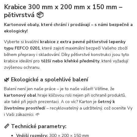
Krabice 300 mm x 200 mm x 150 mm –
pětivrstvá 📦
Kartonové obaly, které chrání i prodávají – s námi bezpečně a
ekologicky!
Vyberte si kvalitní
krabice z extra pevné pětivrstvé lepenky
typu FEFCO 0201
, které zajistí maximální bezpečí Vašeho zboží
během přepravy i skladování. Díky pětivrstvé konstrukci jsou tyto
krabice ideální pro
těžší nebo křehké předměty
, které vyžadují
zvýšenou ochranu.
🌿 Ekologické a spolehlivé balení
Balení není jen naše práce – je to naše vášeň! Věříme, že
kartonový obal
hraje klíčovou roli nejen při ochraně produktů,
ale také při jejich prezentaci. A co víc? Karton je
šetrný k
životnímu prostředí
– recyklovatelný a udržitelný, což oceníte Vy
i Vaši zákazníci. 🌱
📏 Technické parametry:
Vnější rozměry:
300 × 200 × 150 mm