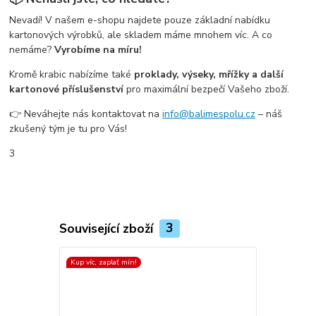
Nevadí! V našem e-shopu najdete pouze základní nabídku
kartonových výrobků, ale skladem máme mnohem víc. A co
nemáme?
Vyrobíme na míru!
Kromě krabic nabízíme také
proklady, výseky, mřížky a další
kartonové příslušenství
pro maximální bezpečí Vašeho zboží.
👉 Neváhejte nás kontaktovat na
info@balimespolu.cz
– náš
zkušený tým je tu pro Vás!
3
Související zboží
3
Kup víc, zaplať mín!
Kup víc, zapla
Top produkt