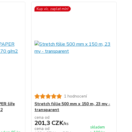
Kup víc, zaplať mín!
1 hodnocení
PER šíře
Stretch fólie 500 mm x 150 m, 23 my -
m2
transparent
cena od
201,3 CZK
/
ks
skladem
cena od