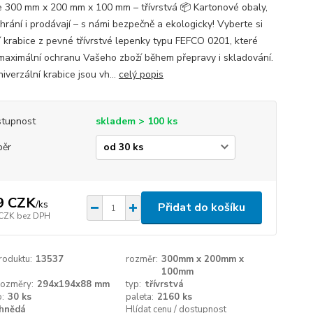
e 300 mm x 200 mm x 100 mm – třívrstvá 📦 Kartonové obaly,
hrání i prodávají – s námi bezpečně a ekologicky! Vyberte si
ní krabice z pevné třívrstvé lepenky typu FEFCO 0201, které
í maximální ochranu Vašeho zboží během přepravy i skladování.
iverzální krabice jsou vh...
celý popis
tupnost
skladem > 100 ks
běr
9 CZK
/
ks
Přidat do košíku
 CZK
bez DPH
roduktu:
13537
rozměr:
300mm x 200mm x
100mm
 rozměry:
294x194x88 mm
typ:
třívrstvá
o:
30 ks
paleta:
2160 ks
hnědá
Hlídat cenu / dostupnost