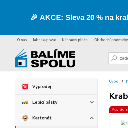
🎉
AKCE:
Sleva
20 % na kra
O nás
Jak nakupovat
Náhradní plnění
Obchodní podmínky
Úvod
K
Výprodej
Krab
Lepicí pásky
Kup víc, z
Kartonáž