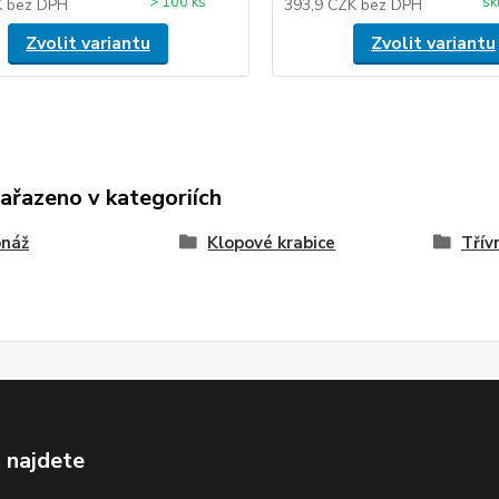
> 100 ks
sk
K
bez DPH
393,9 CZK
bez DPH
Zvolit variantu
Zvolit variantu
zařazeno v kategoriích
onáž
Klopové krabice
Třív
 najdete