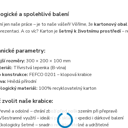
ogické a spolehlivé balení
ní jen naše práce – je to naše vášeň! Věříme, že
kartonový obal
 prezentaci. A co víc? Karton je
šetrný k životnímu prostředí
– r
hnické parametry:
jší rozměry:
300 × 200 × 100 mm
eriál:
Třívrstvá lepenka (B-vlna)
 konstrukce:
FEFCO 0201 – klopová krabice
va:
Hnědá přírodní
logický materiál:
100% recyklovatelný karton
 zvolit naše krabice:
evné a odolné – chrání zboží před poškozením při přepravě
Všestranné využití – ideální pro sklad, expedici i dárkové balení
Ekologicky šetrné – snadno recyklovatelné a udržitelné