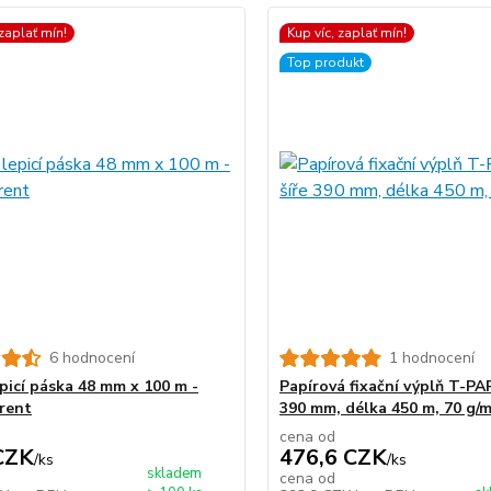
 zaplať mín!
Kup víc, zaplať mín!
Top produkt
6 hodnocení
1 hodnocení
epicí páska 48 mm x 100 m -
Papírová fixační výplň T-PA
rent
390 mm, délka 450 m, 70 g/
cena od
CZK
476,6 CZK
/
ks
/
ks
skladem
cena od