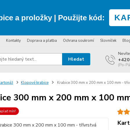
KA
bice a proložky
| Použijte kód:
Kontakty
Doprava a platba
Ochrana soukromí
Slovníček
Blo
Nevíte
Hledat
+420
(Po-Pá
artonáž
Klopové krabice
Krabice 300 mm x 200 mm x 100 mm - třív
ice 300 mm x 200 mm x 100 mm 
aplať mín!
Kart