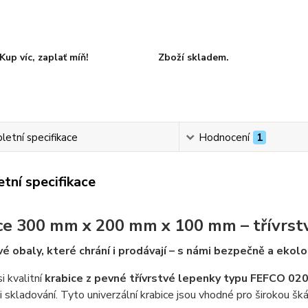
Kup víc, zaplať míň!
Zboží skladem.
etní specifikace
Hodnocení
1
tní specifikace
ce 300 mm x 200 mm x 100 mm – třívrst
é obaly, které chrání i prodávají – s námi bezpečně a ekolo
i kvalitní
krabice z pevné třívrstvé lepenky typu FEFCO 02
i skladování. Tyto univerzální krabice jsou vhodné pro širokou šk