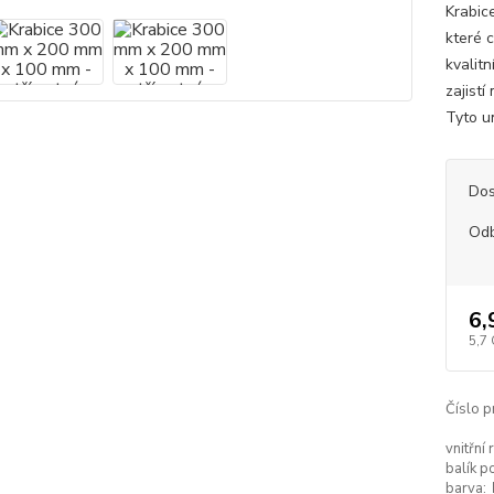
Krabic
které c
kvalit
zajist
Tyto un
Dos
Od
6,
5,7
Číslo p
vnitřní
balík p
barva: