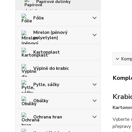
Papírové dutinky
Fólie
Mirelon (pěnový
polyetylen)
Kartonplast
Kompl
Výplně do krabic
Komple
Pytle, sáčky
Krabi
Obálky
Kartonov
Ochrana hran
Vyberte s
přepravy 