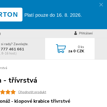
RTON
Platí pouze do 16. 8. 2026.
g
Přihlášení
 si rady? Zavolejte.
0
ks
 777 461 661
za
0 CZK
, 8-16 hod.)
rstvá
- třívrstvá
Ohodnotit produkt
onáž - klopové krabice třívrstvé