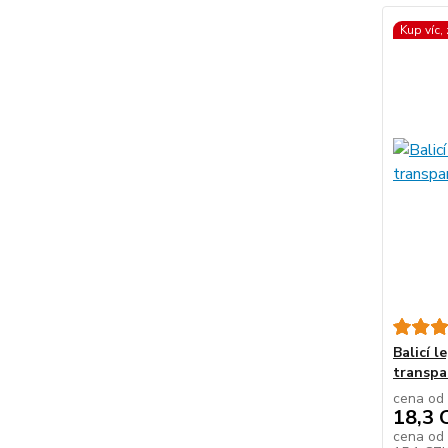
Kup víc,
Balicí l
transpa
cena od
18,3 
cena od