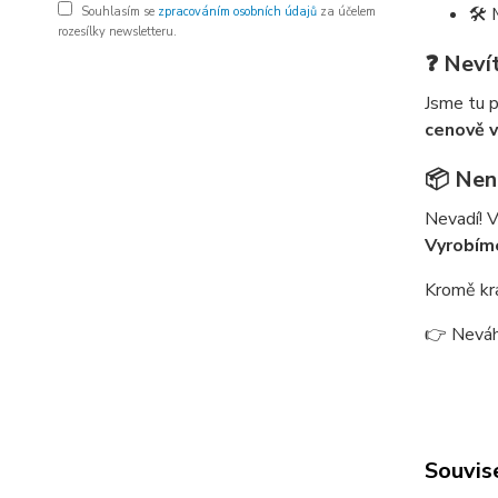
🛠️
Souhlasím se
zpracováním osobních údajů
za účelem
rozesílky newsletteru.
❓ Neví
Jsme tu p
cenově 
📦 Nena
Nevadí! 
Vyrobíme
Kromě kr
👉 Neváh
Souvise