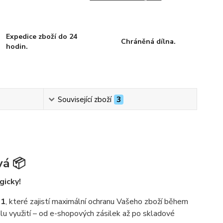
Expedice zboží do 24
Chráněná dílna.
hodin.
Související zboží
3
vá 📦
gicky!
01
, které zajistí maximální ochranu Vašeho zboží během
álu využití – od e-shopových zásilek až po skladové