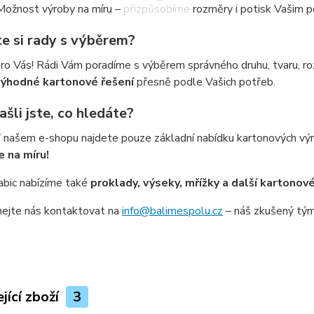
 Možnost výroby na míru – přizpůsobíme rozměry i potisk Vašim
te si rady s výběrem?
ro Vás! Rádi Vám poradíme s výběrem správného druhu, tvaru, ro
výhodné kartonové řešení
přesně podle Vašich potřeb.
šli jste, co hledáte?
V našem e-shopu najdete pouze základní nabídku kartonových 
 na míru!
abic nabízíme také
proklady, výseky, mřížky a další kartonové
ejte nás kontaktovat na
info@balimespolu.cz
– náš zkušený tým 
jící zboží
3