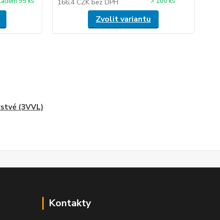
ladem 95 ks
> 100 ks
166,4 CZK
bez DPH
Zvolit variantu
rstvé (3VVL)
Kontakty