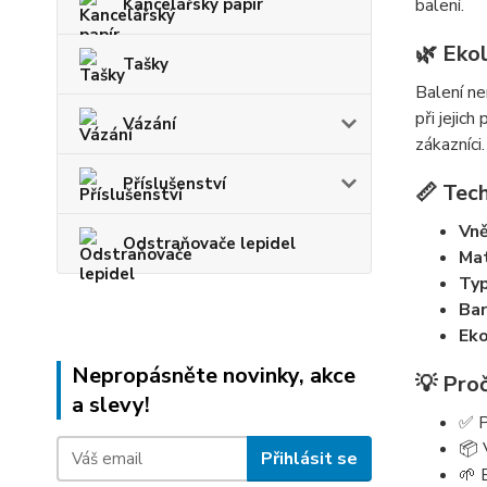
Kancelářský papír
balení.
🌿 Ekol
Tašky
Balení ne
při jejich
Vázání
zákazníci.
Příslušenství
📏 Tec
Vně
Odstraňovače lepidel
Mat
Typ
Bar
Eko
Nepropásněte novinky, akce
💡 Proč
a slevy!
✅ P
📦 
Přihlásit se
🌱 