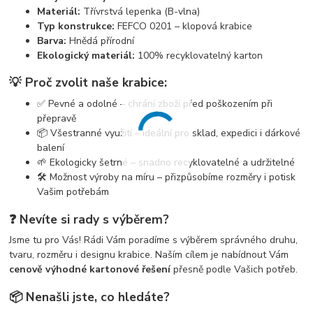
Materiál:
Třívrstvá lepenka (B-vlna)
Typ konstrukce:
FEFCO 0201 – klopová krabice
Barva:
Hnědá přírodní
Ekologický materiál:
100% recyklovatelný karton
💡 Proč zvolit naše krabice:
✅ Pevné a odolné – chrání zboží před poškozením při
přepravě
📦 Všestranné využití – ideální pro sklad, expedici i dárkové
balení
🌱 Ekologicky šetrné – snadno recyklovatelné a udržitelné
🛠️ Možnost výroby na míru – přizpůsobíme rozměry i potisk
Vašim potřebám
❓ Nevíte si rady s výběrem?
Jsme tu pro Vás! Rádi Vám poradíme s výběrem správného druhu,
tvaru, rozměru i designu krabice. Naším cílem je nabídnout Vám
cenově výhodné kartonové řešení
přesně podle Vašich potřeb.
📦 Nenašli jste, co hledáte?