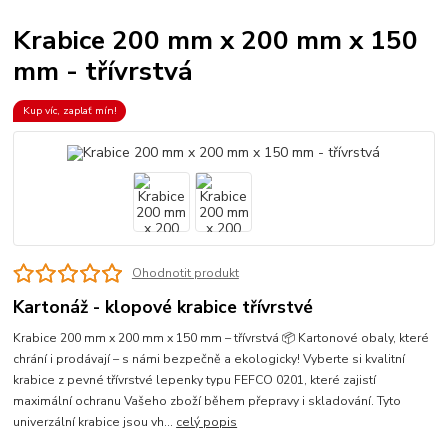
Krabice 200 mm x 200 mm x 150
mm - třívrstvá
Kup víc, zaplať mín!
Ohodnotit produkt
Kartonáž - klopové krabice třívrstvé
Krabice 200 mm x 200 mm x 150 mm – třívrstvá 📦 Kartonové obaly, které
chrání i prodávají – s námi bezpečně a ekologicky! Vyberte si kvalitní
krabice z pevné třívrstvé lepenky typu FEFCO 0201, které zajistí
maximální ochranu Vašeho zboží během přepravy i skladování. Tyto
univerzální krabice jsou vh...
celý popis