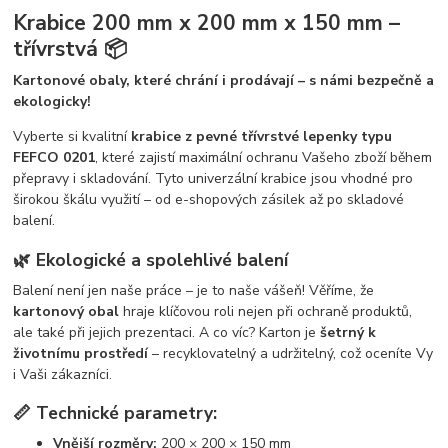
Krabice 200 mm x 200 mm x 150 mm –
třívrstvá 📦
Kartonové obaly, které chrání i prodávají – s námi bezpečně a
ekologicky!
Vyberte si kvalitní
krabice z pevné třívrstvé lepenky typu
FEFCO 0201
, které zajistí maximální ochranu Vašeho zboží během
přepravy i skladování. Tyto univerzální krabice jsou vhodné pro
širokou škálu využití – od e-shopových zásilek až po skladové
balení.
🌿 Ekologické a spolehlivé balení
Balení není jen naše práce – je to naše vášeň! Věříme, že
kartonový obal
hraje klíčovou roli nejen při ochraně produktů,
ale také při jejich prezentaci. A co víc? Karton je
šetrný k
životnímu prostředí
– recyklovatelný a udržitelný, což oceníte Vy
i Vaši zákazníci.
📏 Technické parametry:
Vnější rozměry:
200 × 200 × 150 mm