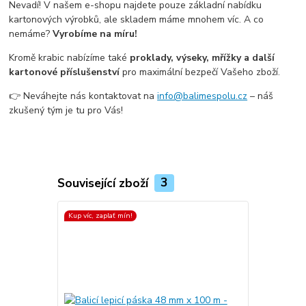
Nevadí! V našem e-shopu najdete pouze základní nabídku
kartonových výrobků, ale skladem máme mnohem víc. A co
nemáme?
Vyrobíme na míru!
Kromě krabic nabízíme také
proklady, výseky, mřížky a další
kartonové příslušenství
pro maximální bezpečí Vašeho zboží.
👉 Neváhejte nás kontaktovat na
info@balimespolu.cz
– náš
zkušený tým je tu pro Vás!
Související zboží
3
Kup víc, zaplať mín!
Kup víc, zapla
Top produkt