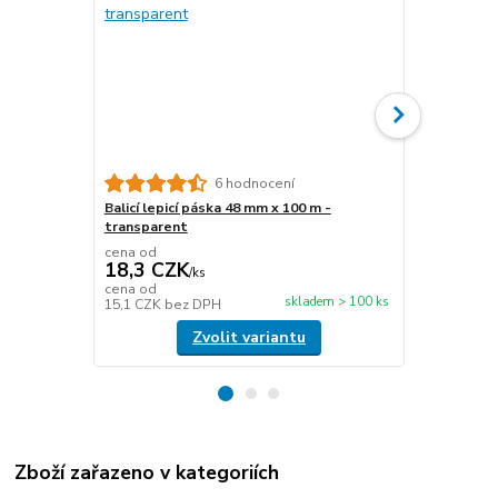
6 hodnocení
Balicí lepicí páska 48 mm x 100 m -
Papírová fix
transparent
délka 450 m
cena od
cena od
18,3 CZK
476,6 C
/
ks
cena od
cena od
skladem > 100 ks
15,1 CZK
bez DPH
393,9 CZK
b
Zvolit variantu
Zboží zařazeno v kategoriích