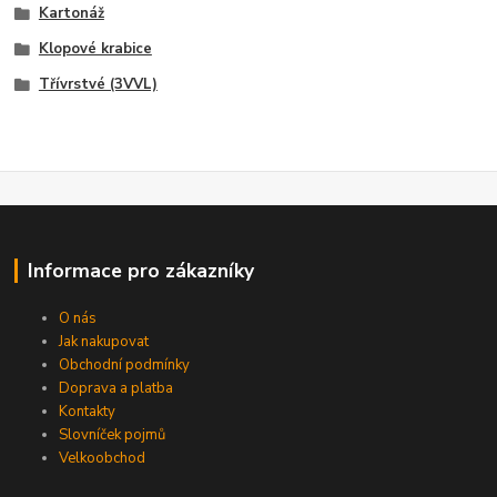
Kartonáž
Klopové krabice
Třívrstvé (3VVL)
Informace pro zákazníky
O nás
Jak nakupovat
Obchodní podmínky
Doprava a platba
Kontakty
Slovníček pojmů
Velkoobchod