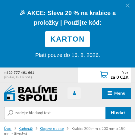
🎉
AKCE:
Sleva
20 % na krabice a
proložky
| Použijte kód:
KARTON
Platí pouze do 16. 8. 2026.
0
ks
+420 777 461 661
za
0 CZK
(Po-Pá, 8-16 hod.)
Menu
Hledat
Úvod
Kartonáž
Klopové krabice
Krabice 200 mm x 200 mm x 150
mm - třívrstvá