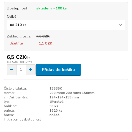
Dostupnost
skladem > 100 ks
Odběr
Základní cena:
7,6 CZK
Ušetříte
1,1 CZK
6,5 CZK
/
ks
5,4 CZK
bez DPH
Přidat do košíku
Číslo produktu:
13535K
rozměr:
200 mmx 200 mmx 150mm
vnitřní rozměry:
194x194x138 mm
typ:
třívrstvá
balík po:
30 ks
paleta:
1620 ks
barva:
hnědá
Hlídat cenu / dostupnost