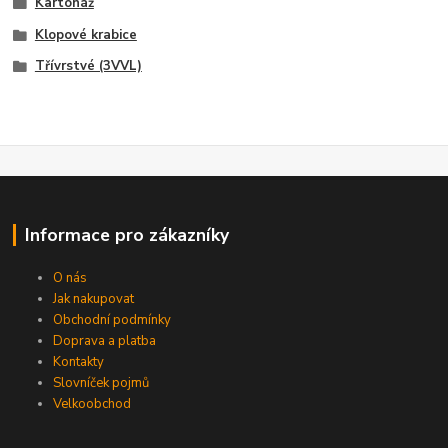
Kartonáž
Klopové krabice
Třívrstvé (3VVL)
Informace pro zákazníky
O nás
Jak nakupovat
Obchodní podmínky
Doprava a platba
Kontakty
Slovníček pojmů
Velkoobchod