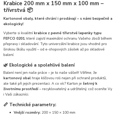
Krabice 200 mm x 150 mm x 100 mm –
třívrstvá 📦
Kartonové obaly, které chrání i prodávají – s námi bezpečně a
ekologicky!
Vyberte si kvalitní
krabice z pevné třívrstvé lepenky typu
FEFCO 0201
, které zajistí maximální ochranu Vašeho zboží během
přepravy i skladování. Tyto univerzální krabice jsou vhodné pro
širokou škálu využití – od e-shopových zásilek až po skladové
balení.
🌿 Ekologické a spolehlivé balení
Balení není jen naše práce – je to naše vášeň! Věříme, že
kartonový obal
hraje klíčovou roli nejen při ochraně produktů,
ale také při jejich prezentaci. A co víc? Karton je
šetrný k
životnímu prostředí
– recyklovatelný a udržitelný, což oceníte Vy
i Vaši zákazníci.
📏 Technické parametry:
Vnější rozměry:
200 × 150 × 100 mm