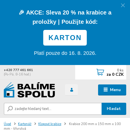
🎉
AKCE:
Sleva
20 % na krabice a
proložky
| Použijte kód:
KARTON
Platí pouze do 16. 8. 2026.
0
ks
+420 777 461 661
za
0 CZK
(Po-Pá, 8-16 hod.)
Menu
Hledat
Úvod
Kartonáž
Klopové krabice
Krabice 200 mm x 150 mm x 100
mm - třívrstvá