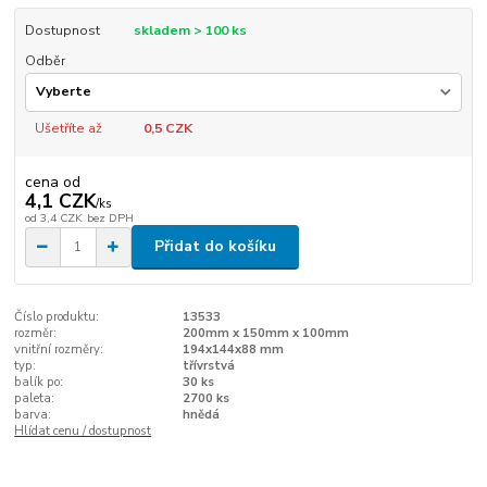
Dostupnost
skladem > 100 ks
Odběr
Ušetříte až
0,5 CZK
cena od
4,1 CZK
/
ks
od
3,4 CZK
bez DPH
Přidat do košíku
Číslo produktu:
13533
rozměr:
200mm x 150mm x 100mm
vnitřní rozměry:
194x144x88 mm
typ:
třívrstvá
balík po:
30 ks
paleta:
2700 ks
barva:
hnědá
Hlídat cenu / dostupnost