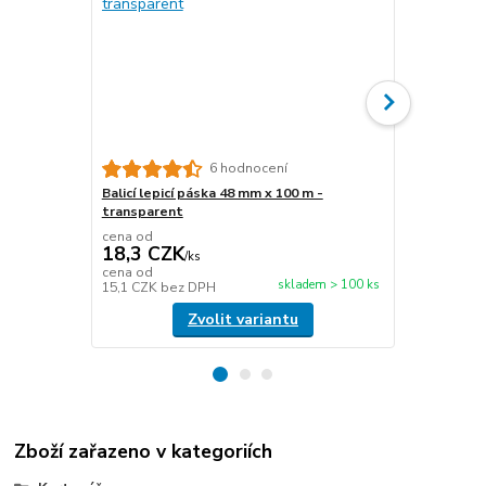
6 hodnocení
Balicí lepicí páska 48 mm x 100 m -
Papírová fix
transparent
délka 450 m
cena od
cena od
18,3 CZK
476,6 C
/
ks
cena od
cena od
skladem > 100 ks
15,1 CZK
bez DPH
393,9 CZK
b
Zvolit variantu
Zboží zařazeno v kategoriích