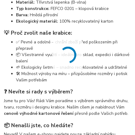
Materiál:
Třívrstvá lepenka (B-vlna)
Typ konstrukce:
FEFCO 0201 – klopová krabice
Barva:
Hnědá přírodní
Ekologický materiál:
100% recyklovatelný karton
💡 Proč zvolit naše krabice:
✅ Pevné a odolné – chrání zboží před poškozením při
přepravě
📦 Všestranné využití – ideální pro sklad, expedici i dárkové
balení
🌱 Ekologicky šetrné – snadno recyklovatelné a udržitelné
🛠️ Možnost výroby na míru – přizpůsobíme rozměry i potisk
Vašim potřebám
❓ Nevíte si rady s výběrem?
Jsme tu pro Vás! Rádi Vám poradíme s výběrem správného druhu,
tvaru, rozměru i designu krabice. Naším cílem je nabídnout Vám
cenově výhodné kartonové řešení
přesně podle Vašich potřeb.
📦 Nenašli jste, co hledáte?
Nevadí! V našem e-shopu najdete pouze základní nabídku