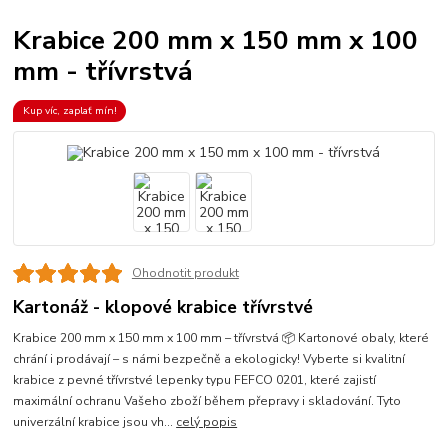
Krabice 200 mm x 150 mm x 100
mm - třívrstvá
Kup víc, zaplať mín!
Ohodnotit produkt
Kartonáž - klopové krabice třívrstvé
Krabice 200 mm x 150 mm x 100 mm – třívrstvá 📦 Kartonové obaly, které
chrání i prodávají – s námi bezpečně a ekologicky! Vyberte si kvalitní
krabice z pevné třívrstvé lepenky typu FEFCO 0201, které zajistí
maximální ochranu Vašeho zboží během přepravy i skladování. Tyto
univerzální krabice jsou vh...
celý popis