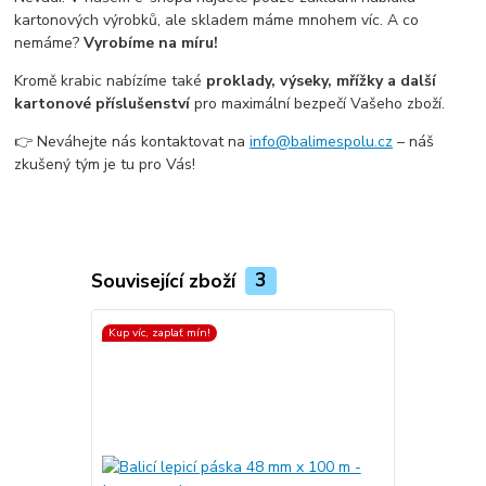
kartonových výrobků, ale skladem máme mnohem víc. A co
nemáme?
Vyrobíme na míru!
Kromě krabic nabízíme také
proklady, výseky, mřížky a další
kartonové příslušenství
pro maximální bezpečí Vašeho zboží.
👉 Neváhejte nás kontaktovat na
info@balimespolu.cz
– náš
zkušený tým je tu pro Vás!
Související zboží
3
Kup víc, zaplať mín!
Kup víc, zapla
Top produkt