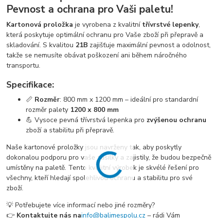
Pevnost a ochrana pro Vaši paletu!
Kartonová proložka
je vyrobena z kvalitní
třívrstvé lepenky
,
která poskytuje optimální ochranu pro Vaše zboží při přepravě a
skladování. S kvalitou
21B
zajišťuje maximální pevnost a odolnost,
takže se nemusíte obávat poškození ani během náročného
transportu.
Specifikace:
📏
Rozměr
: 800 mm x 1200 mm – ideální pro standardní
rozměr palety
1200 x 800 mm
💪 Vysoce pevná třívrstvá lepenka pro
zvýšenou ochranu
zboží a stabilitu při přepravě.
Naše kartonové proložky jsou navrženy tak, aby poskytly
dokonalou podporu pro vaše zásilky a zajistily, že budou bezpečně
umístěny na paletě. Tento kvalitní výrobek je skvélé řešení pro
všechny, kteří hledají spolehlivou ochranu a stabilitu pro své
zboží.
💡 Potřebujete více informací nebo jiné rozměry?
👉
Kontaktujte nás na
info@balimespolu.cz
– rádi Vám