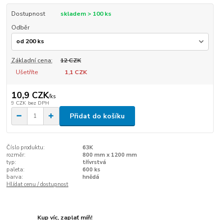
Dostupnost
skladem > 100 ks
Odběr
Základní cena:
12 CZK
Ušetříte
1,1 CZK
10,9 CZK
/
ks
9 CZK
bez DPH
Přidat do košíku
Číslo produktu:
63K
rozměr:
800 mm x 1200 mm
typ:
třívrstvá
paleta:
600 ks
barva:
hnědá
Hlídat cenu / dostupnost
Kup víc, zaplať míň!