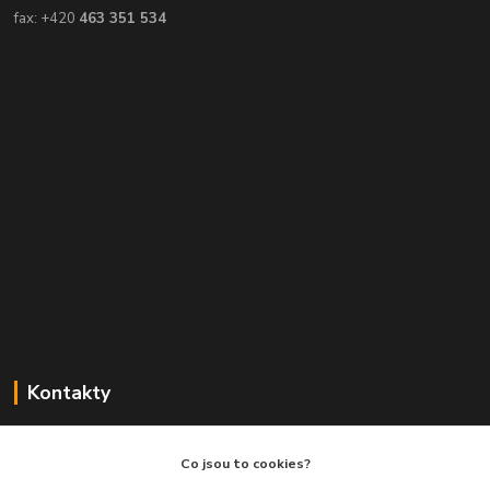
fax: +420
463 351 534
Kontakty
Balimespolu.cz - Tapex EU s.r.o.
Co jsou to cookies?