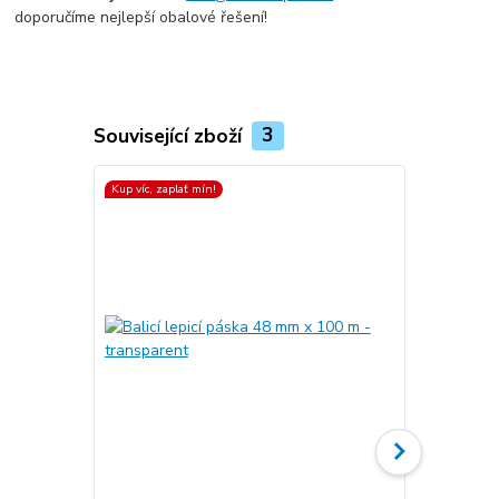
doporučíme nejlepší obalové řešení!
Související zboží
3
Kup víc, zaplať mín!
Kup víc, zapla
Top produkt