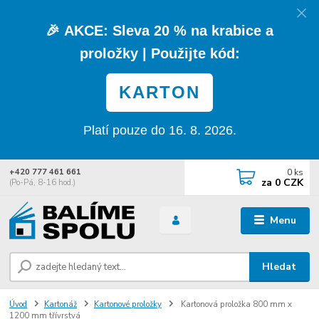
🎉
AKCE:
Sleva
20 % na krabice a
proložky
| Použijte kód:
KARTON
Platí pouze do 16. 8. 2026.
0
ks
+420 777 461 661
za
0 CZK
(Po-Pá, 8-16 hod.)
Menu
Hledat
Úvod
Kartonáž
Kartonové proložky
Kartonová proložka 800 mm x
1200 mm třívrstvá