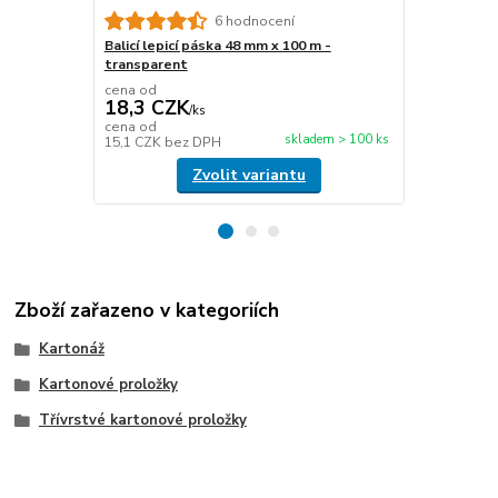
6 hodnocení
Balicí lepicí páska 48 mm x 100 m -
Papírová fix
transparent
délka 450 m
cena od
cena od
18,3 CZK
476,6 C
/
ks
cena od
cena od
skladem > 100 ks
15,1 CZK
bez DPH
393,9 CZK
b
Zvolit variantu
Zboží zařazeno v kategoriích
Kartonáž
Kartonové proložky
Třívrstvé kartonové proložky