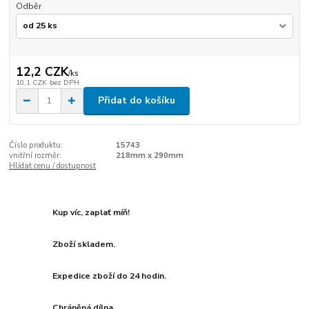
Odběr
12,2 CZK
/
ks
10,1 CZK
bez DPH
Přidat do košíku
Číslo produktu:
15743
vnitřní rozměr:
218mm x 290mm
Hlídat cenu / dostupnost
Kup víc, zaplať míň!
Zboží skladem.
Expedice zboží do 24 hodin.
Chráněná dílna.