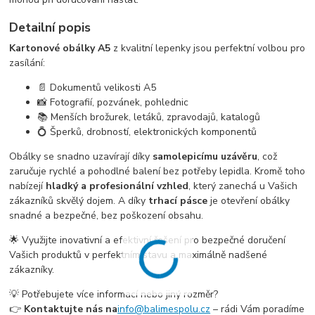
Detailní popis
Kartonové obálky A5
z kvalitní lepenky jsou perfektní volbou pro
zasílání:
📄 Dokumentů velikosti A5
📸 Fotografií, pozvánek, pohlednic
📚 Menších brožurek, letáků, zpravodajů, katalogů
💍 Šperků, drobností, elektronických komponentů
Obálky se snadno uzavírají díky
samolepicímu uzávěru
, což
zaručuje rychlé a pohodlné balení bez potřeby lepidla. Kromě toho
nabízejí
hladký a profesionální vzhled
, který zanechá u Vašich
zákazníků skvělý dojem. A díky
trhací pásce
je otevření obálky
snadné a bezpečné, bez poškození obsahu.
🌟 Využijte inovativní a efektivní řešení pro bezpečné doručení
Vašich produktů v perfektním stavu a maximálně nadšené
zákazníky.
💡 Potřebujete více informací nebo jiný rozměr?
👉
Kontaktujte nás na
info@balimespolu.cz
– rádi Vám poradíme