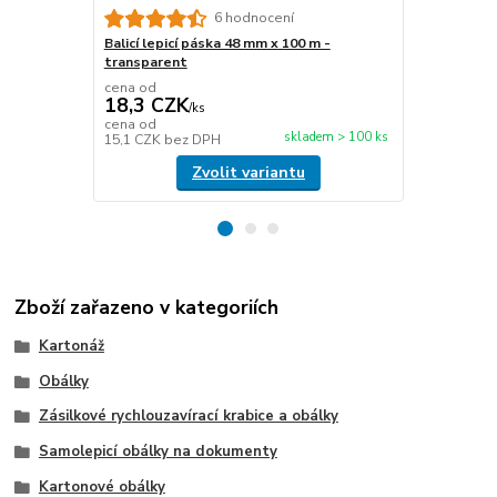
6 hodnocení
Balicí lepicí páska 48 mm x 100 m -
Papírová fix
transparent
délka 450 m
cena od
cena od
18,3 CZK
476,6 C
/
ks
cena od
cena od
skladem > 100 ks
15,1 CZK
bez DPH
393,9 CZK
b
Zvolit variantu
Zboží zařazeno v kategoriích
Kartonáž
Obálky
Zásilkové rychlouzavírací krabice a obálky
Samolepicí obálky na dokumenty
Kartonové obálky