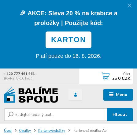
🎉
AKCE:
Sleva
20 % na krabice a
proložky
| Použijte kód:
KARTON
Platí pouze do 16. 8. 2026.
0
ks
+420 777 461 661
za
0 CZK
(Po-Pá, 8-16 hod.)
Menu
Hledat
Úvod
Obálky
Kartonové obálky
Kartonová obálka A5