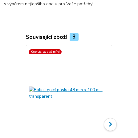
s výběrem nejlepšího obalu pro Vaše potřeby!
Související zboží
3
Kup víc, zaplať mín!
Kup víc, zapla
Top produkt