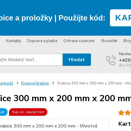
KA
bice a proložky
| Použijte kód:
Kontakty
Doprava a platba
Ochrana soukromí
Slovníček
Blo
Nevíte
Hledat
+420
(Po-Pá
artonáž
Klopové krabice
Krabice 300 mm x 200 mm x 200 mm - třív
ice 300 mm x 200 mm x 200 mm 
ukt
Kup víc, zaplať mín!
Kart