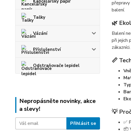
Kancelářský papír
přepravy 
balení.
Tašky
🌿 Ekol
Balení ne
Vázání
při jejich
zákazníci.
Příslušenství
📏 Tec
Odstraňovače lepidel
Vně
Mat
Typ
Bar
Eko
Nepropásněte novinky, akce
a slevy!
💡 Proč
✅ P
Přihlásit se
📦 