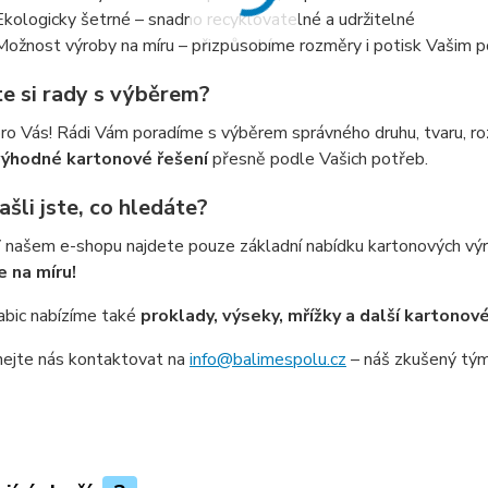
Ekologicky šetrné – snadno recyklovatelné a udržitelné
 Možnost výroby na míru – přizpůsobíme rozměry i potisk Vašim
te si rady s výběrem?
ro Vás! Rádi Vám poradíme s výběrem správného druhu, tvaru, ro
výhodné kartonové řešení
přesně podle Vašich potřeb.
šli jste, co hledáte?
V našem e-shopu najdete pouze základní nabídku kartonových 
 na míru!
abic nabízíme také
proklady, výseky, mřížky a další kartonové
ejte nás kontaktovat na
info@balimespolu.cz
– náš zkušený tým 