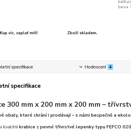
balík p
barva:
Kup víc, zaplať míň!
Zboží skladem.
etní specifikace
Hodnocení
4
tní specifikace
ce 300 mm x 200 mm x 200 mm – třívrst
é obaly, které chrání i prodávají – s námi bezpečně a ekolo
i kvalitní
krabice z pevné třívrstvé lepenky typu FEFCO 02