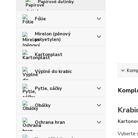
Papírové dutinky
Fólie
Mirelon (pěnový
polyetylen)
Kartonplast
Kompl
Výplně do krabic
Pytle, sáčky
Komple
Obálky
Krabi
Kartonov
Ochrana hran
Vyberte s