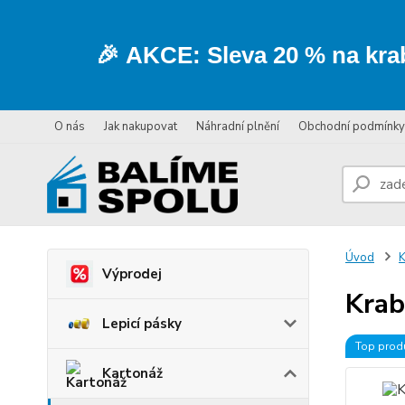
🎉
AKCE:
Sleva
20 % na kra
O nás
Jak nakupovat
Náhradní plnění
Obchodní podmínky
Úvod
K
Výprodej
Krab
Lepicí pásky
Top prod
Kartonáž