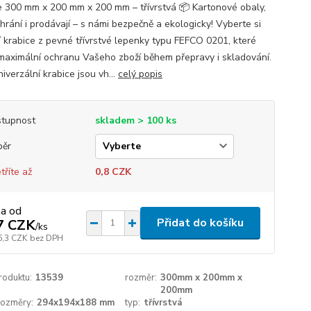
e 300 mm x 200 mm x 200 mm – třívrstvá 📦 Kartonové obaly,
hrání i prodávají – s námi bezpečně a ekologicky! Vyberte si
ní krabice z pevné třívrstvé lepenky typu FEFCO 0201, které
í maximální ochranu Vašeho zboží během přepravy i skladování.
iverzální krabice jsou vh...
celý popis
tupnost
skladem > 100 ks
běr
tříte až
0,8 CZK
na od
Přidat do košíku
7 CZK
/
ks
6,3 CZK
bez DPH
roduktu:
13539
rozměr:
300mm x 200mm x
200mm
 rozměry:
294x194x188 mm
typ:
třívrstvá