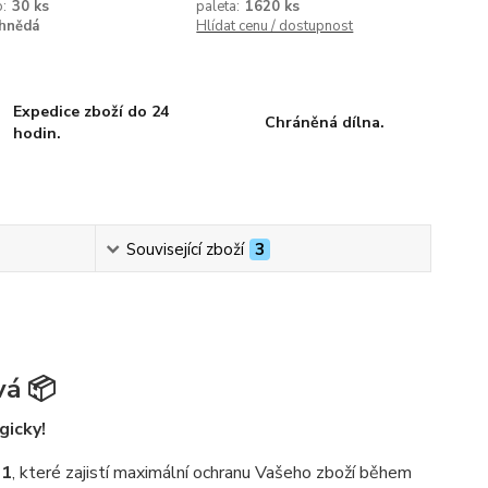
o:
30 ks
paleta:
1620 ks
hnědá
Hlídat cenu / dostupnost
Expedice zboží do 24
Chráněná dílna.
hodin.
Související zboží
3
vá 📦
gicky!
01
, které zajistí maximální ochranu Vašeho zboží během