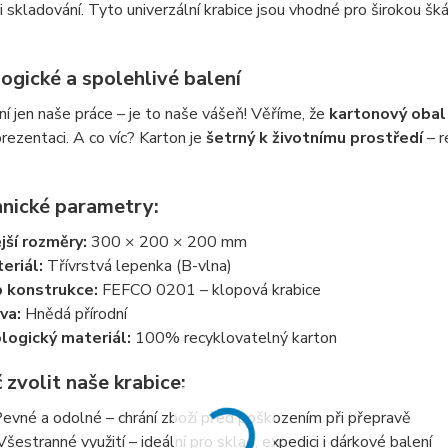
i skladování. Tyto univerzální krabice jsou vhodné pro širokou šk
ogické a spolehlivé balení
ní jen naše práce – je to naše vášeň! Věříme, že
kartonový obal
 prezentaci. A co víc? Karton je
šetrný k životnímu prostředí
– r
hnické parametry:
jší rozměry:
300 × 200 × 200 mm
eriál:
Třívrstvá lepenka (B-vlna)
 konstrukce:
FEFCO 0201 – klopová krabice
va:
Hnědá přírodní
logický materiál:
100% recyklovatelný karton
 zvolit naše krabice:
evné a odolné – chrání zboží před poškozením při přepravě
Všestranné využití – ideální pro sklad, expedici i dárkové balení