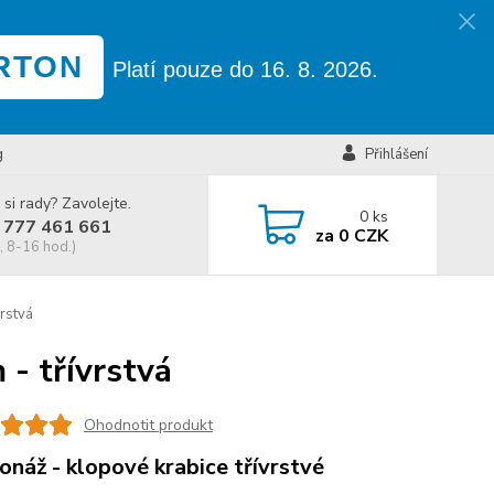
RTON
Platí pouze do 16. 8. 2026.
g
Přihlášení
 si rady? Zavolejte.
0
ks
 777 461 661
za
0 CZK
, 8-16 hod.)
rstvá
- třívrstvá
Ohodnotit produkt
onáž - klopové krabice třívrstvé