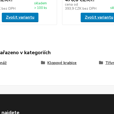
/
ks
/
ks
skladem
cena od
> 100 ks
sk
K
bez DPH
393,9 CZK
bez DPH
Zvolit variantu
Zvolit variantu
zařazeno v kategoriích
onáž
Klopové krabice
Třív
 najdete