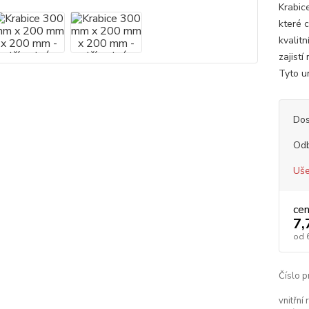
Krabic
které c
kvalit
zajist
Tyto un
Dos
Od
Uše
ce
7,
od
Číslo p
vnitřní