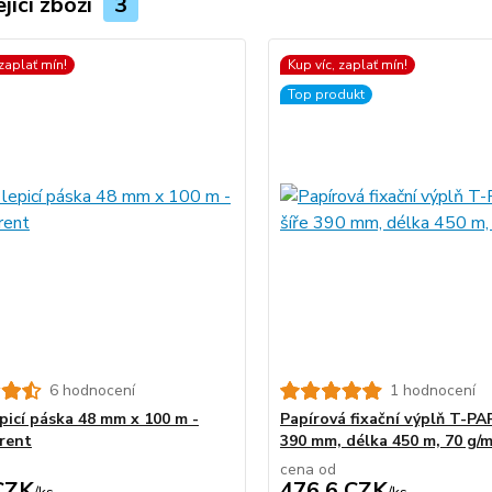
jící zboží
3
 zaplať mín!
Kup víc, zaplať mín!
Top produkt
6 hodnocení
1 hodnocení
epicí páska 48 mm x 100 m -
Papírová fixační výplň T-PA
rent
390 mm, délka 450 m, 70 g/
cena od
CZK
476,6 CZK