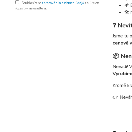
Souhlasím se
zpracováním osobních údajů
za účelem
🌱 
rozesílky newsletteru.
🛠️
❓ Neví
Jsme tu p
cenově 
📦 Nena
Nevadí! 
Vyrobíme
Kromě kr
👉 Neváh