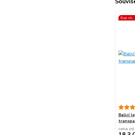
Souvise
Kup víc,
Balicí l
transpa
cena od
18,3 