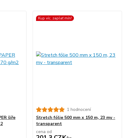
Kup víc, zaplať mín!
1 hodnocení
PER šíře
Stretch fólie 500 mm x 150 m, 23 my -
m2
transparent
cena od
201,3 CZK