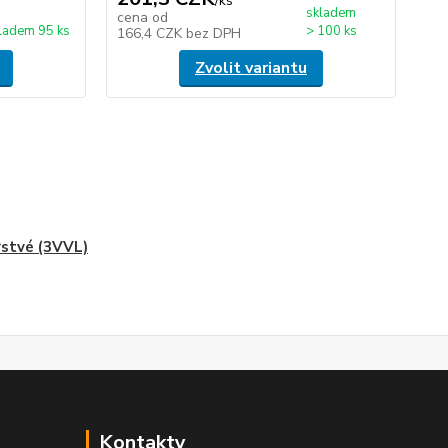
/
ks
skladem
cena od
ladem 95 ks
> 100 ks
166,4 CZK
bez DPH
Zvolit variantu
rstvé (3VVL)
Kontakty