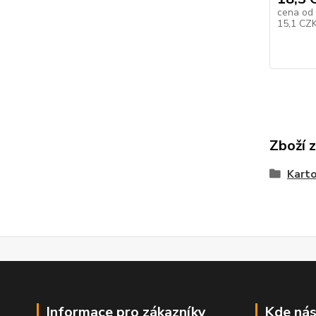
cena od
15,1 CZ
Zboží 
Kart
Informace pro zákazníky
Kde nás