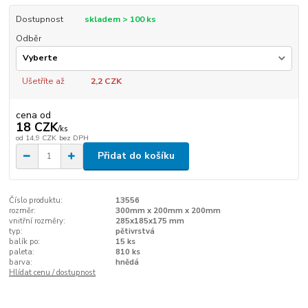
Dostupnost
skladem > 100 ks
Odběr
Ušetříte až
2,2 CZK
cena od
18 CZK
/
ks
od
14,9 CZK
bez DPH
Přidat do košíku
Číslo produktu:
13556
rozměr:
300mm x 200mm x 200mm
vnitřní rozměry:
285x185x175 mm
typ:
pětivrstvá
balík po:
15 ks
paleta:
810 ks
barva:
hnědá
Hlídat cenu / dostupnost