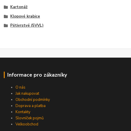
Kartonáž
Klopové krabice
Pětivrstvé (5VVL)
Informace pro zákazníky
O nás
Jak nakupovat
Obchodní podmínky
Doprava a platba
Kontakty
Slovníček pojmů
Velkoobchod