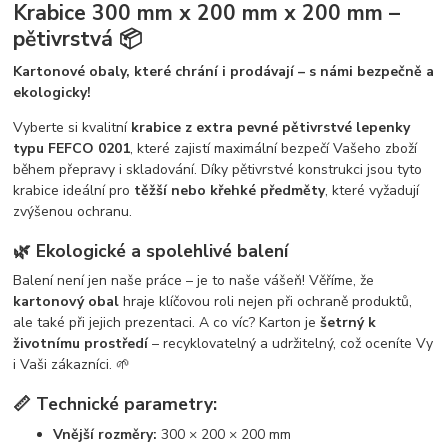
Krabice 300 mm x 200 mm x 200 mm –
pětivrstvá 📦
Kartonové obaly, které chrání i prodávají – s námi bezpečně a
ekologicky!
Vyberte si kvalitní
krabice z extra pevné pětivrstvé lepenky
typu FEFCO 0201
, které zajistí maximální bezpečí Vašeho zboží
během přepravy i skladování. Díky pětivrstvé konstrukci jsou tyto
krabice ideální pro
těžší nebo křehké předměty
, které vyžadují
zvýšenou ochranu.
🌿 Ekologické a spolehlivé balení
Balení není jen naše práce – je to naše vášeň! Věříme, že
kartonový obal
hraje klíčovou roli nejen při ochraně produktů,
ale také při jejich prezentaci. A co víc? Karton je
šetrný k
životnímu prostředí
– recyklovatelný a udržitelný, což oceníte Vy
i Vaši zákazníci. 🌱
📏 Technické parametry:
Vnější rozměry:
300 × 200 × 200 mm