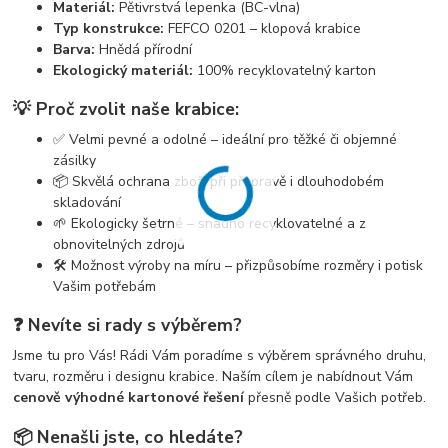
Materiál:
Pětivrstvá lepenka (BC-vlna)
Typ konstrukce:
FEFCO 0201 – klopová krabice
Barva:
Hnědá přírodní
Ekologický materiál:
100% recyklovatelný karton
💡 Proč zvolit naše krabice:
✅ Velmi pevné a odolné – ideální pro těžké či objemné
zásilky
📦 Skvělá ochrana zboží při přepravě i dlouhodobém
skladování
🌱 Ekologicky šetrné – snadno recyklovatelné a z
obnovitelných zdrojů
🛠️ Možnost výroby na míru – přizpůsobíme rozměry i potisk
Vašim potřebám
❓ Nevíte si rady s výběrem?
Jsme tu pro Vás! Rádi Vám poradíme s výběrem správného druhu,
tvaru, rozměru i designu krabice. Naším cílem je nabídnout Vám
cenově výhodné kartonové řešení
přesně podle Vašich potřeb.
📦 Nenašli jste, co hledáte?