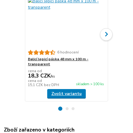
6 hodnocení
Balicí lepicí páska 48 mm x 100 m -
Papírová fix
transparent
délka 450 m
cena od
cena od
18,3 CZK
476,6 C
/
ks
cena od
cena od
skladem > 100 ks
15,1 CZK
bez DPH
393,9 CZK
b
Zvolit variantu
Zboží zařazeno v kategoriích