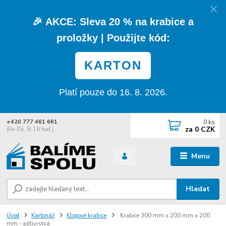
🎉
AKCE:
Sleva
20 % na krabice a
proložky
| Použijte kód:
KARTON
Platí pouze do 16. 8. 2026.
0
ks
+420 777 461 661
za
0 CZK
(Po-Pá, 8-16 hod.)
Menu
Hledat
Úvod
Kartonáž
Klopové krabice
Krabice 300 mm x 200 mm x 200
mm - pětivrstvá