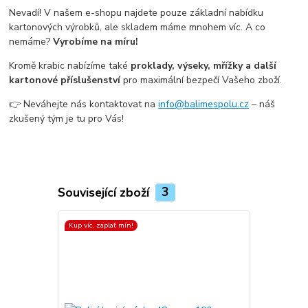
Nevadí! V našem e-shopu najdete pouze základní nabídku
kartonových výrobků, ale skladem máme mnohem víc. A co
nemáme?
Vyrobíme na míru!
Kromě krabic nabízíme také
proklady, výseky, mřížky a další
kartonové příslušenství
pro maximální bezpečí Vašeho zboží.
👉 Neváhejte nás kontaktovat na
info@balimespolu.cz
– náš
zkušený tým je tu pro Vás!
Související zboží
3
Kup víc, zaplať mín!
Kup víc, zapla
Top produkt