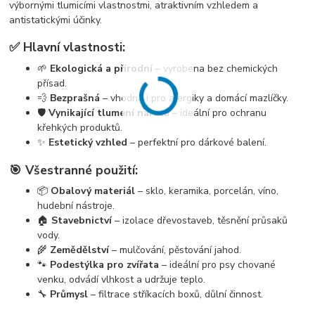
výbornými tlumicími vlastnostmi, atraktivním vzhledem a
antistatickými účinky.
✅ Hlavní vlastnosti:
🌱
Ekologická a přírodní
– vyrobena bez chemických
přísad.
💨
Bezprašná
– vhodná i pro alergiky a domácí mazlíčky.
🛡️
Vynikající tlumení nárazů
– ideální pro ochranu
křehkých produktů.
✨
Estetický vzhled
– perfektní pro dárkové balení.
🎯 Všestranné použití:
📦
Obalový materiál
– sklo, keramika, porcelán, víno,
hudební nástroje.
🏠
Stavebnictví
– izolace dřevostaveb, těsnění průsaků
vody.
🌾
Zemědělství
– mulčování, pěstování jahod.
🐾
Podestýlka pro zvířata
– ideální pro psy chované
venku, odvádí vlhkost a udržuje teplo.
🔧
Průmysl
– filtrace stříkacích boxů, důlní činnost.