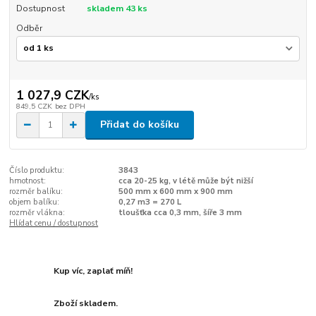
Dostupnost
skladem 43 ks
Odběr
1 027,9 CZK
/
ks
849,5 CZK
bez DPH
Přidat do košíku
Číslo produktu:
3843
hmotnost:
cca 20-25 kg, v létě může být nižší
rozměr balíku:
500 mm x 600 mm x 900 mm
objem balíku:
0,27 m3 = 270 L
rozměr vlákna:
tloušťka cca 0,3 mm, šíře 3 mm
Hlídat cenu / dostupnost
Kup víc, zaplať míň!
Zboží skladem.