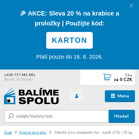
🎉
AKCE:
Sleva
20 % na krabice a
proložky
| Použijte kód:
KARTON
Platí pouze do 16. 8. 2026.
0
ks
+420 777 461 661
za
0 CZK
(Po-Pá, 8-16 hod.)
Menu
Hledat
Úvod
Výplně do krabic
Dřevitá vlna standardní řez – balík 270L / 25 kg