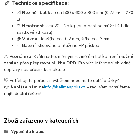
📏 Technické specifikace:
📐
Rozměr balíku
: cca 500 x 600 x 900 mm (0,27 m³ = 270
L)
⚖️
Hmotnost
: cca 20 – 25 kg (hmotnost se může lišit dle
zbytkové vlhkosti)
🪵
Vlákna
: tloušťka cca 0,2 mm, šířka cca 3 mm
🪢
Balení
: slisováno a utaženo PP páskou
⚠️
Poznámka:
Kvůli nadrozměrným rozměrům balíku
není možné
zasílat přes přepravní službu DPD
. Pro více informací ohledně
dopravy nás prosím kontaktujte.
💡 Potřebujete poradit s výběrem nebo máte další otázky?
👉
Napište nám na
info@balimespolu.cz
– rádi Vám pomůžeme
najít ideální řešení!
Zboží zařazeno v kategoriích
Výplně do krabic