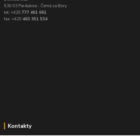
530 03 Pardubice - Černá za Bory
tel: +420
777 461 661
fax: +420
463 351 534
Kontakty
Balimespolu.cz - Tapex EU s.r.o.