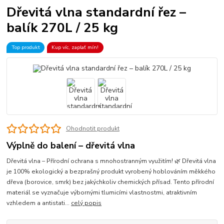
Dřevitá vlna standardní řez –
balík 270L / 25 kg
Top produkt
Kup víc, zaplať mín!
Ohodnotit produkt
Výplně do balení – dřevitá vlna
Dřevitá vlna – Přírodní ochrana s mnohostranným využitím! 🌿 Dřevitá vlna
je 100% ekologický a bezprašný produkt vyrobený hoblováním měkkého
dřeva (borovice, smrk) bez jakýchkoliv chemických přísad. Tento přírodní
materiál se vyznačuje výbornými tlumicími vlastnostmi, atraktivním
vzhledem a antistati...
celý popis