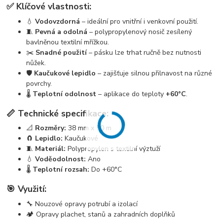
✅ Klíčové vlastnosti:
💧
Vodovzdorná
– ideální pro vnitřní i venkovní použití.
🧵
Pevná a odolná
– polypropylenový nosič zesílený
bavlněnou textilní mřížkou.
✂️
Snadné použití
– pásku lze trhat ručně bez nutnosti
nůžek.
🛡️
Kaučukové lepidlo
– zajišťuje silnou přilnavost na různé
povrchy.
🌡️
Teplotní odolnost
– aplikace do teploty
+60°C
.
📏 Technické specifikace:
📐
Rozměry:
38 mm x 50 m
🧲
Lepidlo:
Kaučukové
🧵
Materiál:
Polypropylen s textilní výztuží
💧
Voděodolnost:
Ano
🌡️
Teplotní rozsah:
Do +60°C
🎯 Využití:
🔧 Nouzové opravy potrubí a izolací
🏕️ Opravy plachet, stanů a zahradních doplňků