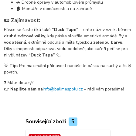
🚗 Drobné opravy v automobilovém průmyslu
🏠 Montáže v domácnosti a na zahradě
📜 Zajímavost:
Pásce se často říká také
“Duck Tape”
. Tento název vznikl během
druhé světové války
, kdy páska sloužila americké armádě. Byla
vodotěsná
, extrémně odolná a měla typickou
zelenou barvu
.
Díky schopnosti odpuzovat vodu podobně jako kačeří peří se pro
ni vžil název
“Duck Tape”
🦆.
💡
Tip:
Pro maximální přilnavost nanášejte pásku na suchý a čistý
povrch.
❓ Máte dotazy?
👉
Napište nám na
info@balimespolu.cz
– rádi vám poradíme!
Související zboží
5
Kup víc, zaplať mín!
Kup víc, zapla