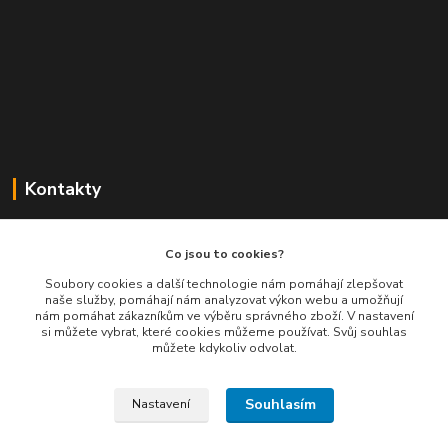
Kontakty
Balimespolu.cz - Tapex EU s.r.o.
Co jsou to cookies?
+420 777 461 661
Soubory cookies a další technologie nám pomáhají zlepšovat
naše služby, pomáhají nám analyzovat výkon webu a umožňují
(Po-Pá, 8-16 hod.)
nám pomáhat zákazníkům ve výběru správného zboží. V nastavení
si můžete vybrat, které cookies můžeme používat. Svůj souhlas
info@balimespolu.cz
můžete kdykoliv odvolat.
Souhlasím
Nastavení