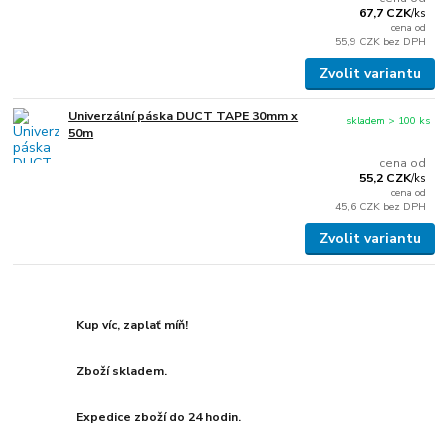
67,7 CZK
/
ks
cena od
55,9 CZK
bez DPH
Zvolit variantu
Univerzální páska DUCT TAPE 30mm x
skladem > 100 ks
50m
cena od
55,2 CZK
/
ks
cena od
45,6 CZK
bez DPH
Zvolit variantu
Kup víc, zaplať míň!
Zboží skladem.
Expedice zboží do 24 hodin.