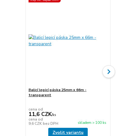
Balicí lepicí páska 25mm x 66m -
transparent
Stretch fóli
transparen
cena od
cena od
11,6 CZK
49,5 CZ
/
ks
cena od
cena od
skladem > 100 ks
9,6 CZK
bez DPH
40,9 CZK
be
Zvolit variantu