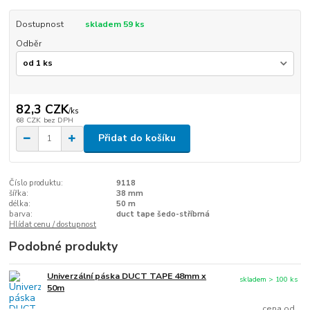
Dostupnost
skladem 59 ks
Odběr
82,3 CZK
/
ks
68 CZK
bez DPH
Přidat do košíku
Číslo produktu:
9118
šířka:
38 mm
délka:
50 m
barva:
duct tape šedo-stříbrná
Hlídat cenu / dostupnost
Podobné produkty
Univerzální páska DUCT TAPE 48mm x
skladem > 100 ks
50m
cena od