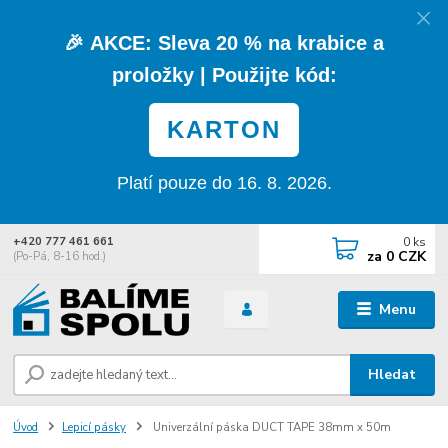
🎉
AKCE:
Sleva
20 % na krabice a
proložky
| Použijte kód:
KARTON
Platí pouze do 16. 8. 2026.
0
ks
+420 777 461 661
za
0 CZK
(Po-Pá, 8-16 hod.)
Menu
Hledat
Úvod
Lepicí pásky
Univerzální páska DUCT TAPE 38mm x 50m