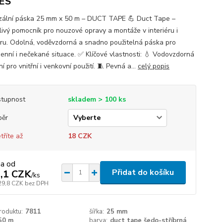
ES
zální páska 25 mm x 50 m – DUCT TAPE 💪 Duct Tape –
livý pomocník pro nouzové opravy a montáže v interiéru i
éru. Odolná, voděvzdorná a snadno použitelná páska pro
enní i nečekané situace. ✅ Klíčové vlastnosti: 💧 Vodovzdorná
ní pro vnitřní i venkovní použití. 🧵 Pevná a...
celý popis
tupnost
skladem > 100 ks
běr
tříte až
18 CZK
na od
Přidat do košíku
,1 CZK
/
ks
29,8 CZK
bez DPH
roduktu:
7811
šířka:
25 mm
50 m
barva:
duct tape šedo-stříbrná