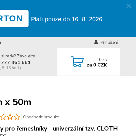
RTON
Platí pouze do 16. 8. 2026.
g
Přihlášení
 si rady? Zavolejte.
0
ks
 777 461 661
za
0 CZK
, 8-16 hod.)
m x 50m
Ohodnotit produkt
y pro řemeslníky - univerzální tzv. CLOTH