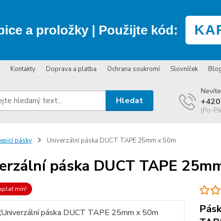
KA
bice a proložky
| Použijte kód:
Kontakty
Doprava a platba
Ochrana soukromí
Slovníček
Blo
Nevíte
Hledat
+420
(Po-Pá
epicí pásky
Univerzální páska DUCT TAPE 25mm x 50m
erzální páska DUCT TAPE 25m
aplať mín!
Pásk