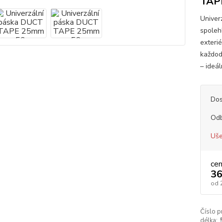
TAP
Univer
spoleh
exteri
každod
– ideál
Dos
Od
Uše
ce
36
od
Číslo p
délka: