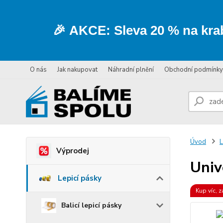
🎉
AKCE:
Sleva
20 % na kra
O nás
Jak nakupovat
Náhradní plnění
Obchodní podmínky
Úvod
L
Výprodej
Univ
Lepicí pásky
Kup víc, z
Balicí lepicí pásky