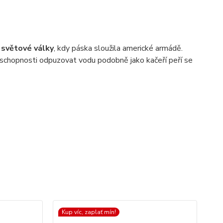
 světové války
, kdy páska sloužila americké armádě.
 schopnosti odpuzovat vodu podobně jako kačeří peří se
Kup víc, zaplať mín!