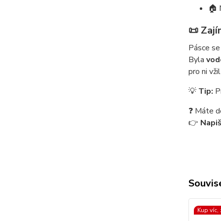
🏠 
📜 Zaj
Pásce se 
Byla
vod
pro ni vž
💡
Tip:
Pr
❓ Máte d
👉
Napi
Souvise
Kup víc,