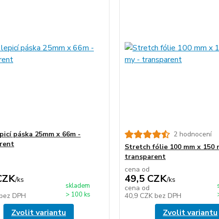
epicí páska 25mm x 66m -
2 hodnocení
rent
Stretch fólie 100 mm x 150 
transparent
cena od
CZK
49,5 CZK
/
ks
/
ks
skladem
cena od
> 100 ks
bez DPH
40,9 CZK
bez DPH
Zvolit variantu
Zvolit variantu