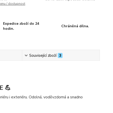
cenu / dostupnost
Expedice zboží do 24
Chráněná dílna.
hodin.
Související zboží
3
E 💪
eriéru i exteriéru. Odolná, voděvzdorná a snadno