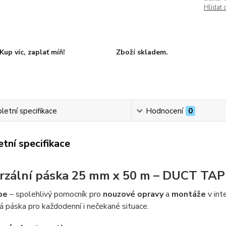
Hlídat 
Kup víc, zaplať míň!
Zboží skladem.
etní specifikace
Hodnocení
0
tní specifikace
rzální páska 25 mm x 50 m – DUCT TAP
pe
– spolehlivý pomocník pro
nouzové opravy
a
montáže
v int
á páska pro každodenní i nečekané situace.