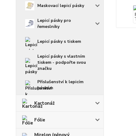
Maskovací lepicí pásky
Lepicí pásky pro
řemeslníky
Lepicí pásky s tiskem
Lepicí pásky s vlastním
tiskem - podpořte svou
značku
Příslušenství k lepicím
páskám
Kartonáž
Fólie
Mirelon (pěnový