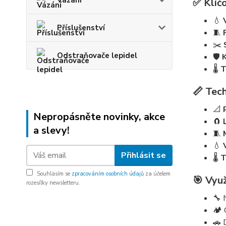
Vázání
✅ Klíčo
💧
Příslušenství
🧵
✂️
Odstraňovače lepidel
🛡️
🌡️
T
📏 Tech
📐
Nepropásněte novinky, akce
🧲
a slevy!
🧵
💧
Přihlásit se
🌡️
T
Souhlasím se
zpracováním osobních údajů
za účelem
🎯 Využ
rozesílky newsletteru.
🔧 
🏕️
🚗 