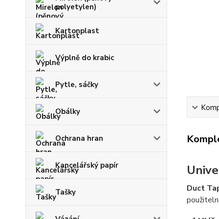
polyetylen)
Kartonplast
Výplně do krabic
Pytle, sáčky
Kompl
Obálky
Komple
Ochrana hran
Kancelářský papír
Unive
Duct Ta
Tašky
použiteln