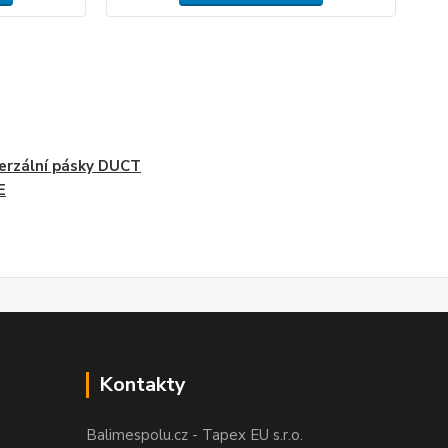
erzální pásky DUCT
E
Kontakty
Balimespolu.cz - Tapex EU s.r.o.