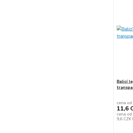
Balicí l
transpa
cena od
11,6 
cena od
9,6 CZK