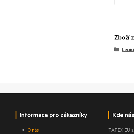
Zboží 
Lepic
Informace pro zákazníky
Kde nás
O nás
TAPEX EU s.r