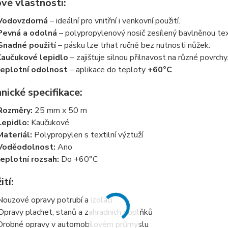
vé vlastnosti:
Vodovzdorná
– ideální pro vnitřní i venkovní použití.
Pevná a odolná
– polypropylenový nosič zesílený bavlněnou text
Snadné použití
– pásku lze trhat ručně bez nutnosti nůžek.
Kaučukové lepidlo
– zajišťuje silnou přilnavost na různé povrchy
eplotní odolnost
– aplikace do teploty
+60°C
.
nické specifikace:
Rozměry:
25 mm x 50 m
Lepidlo:
Kaučukové
Materiál:
Polypropylen s textilní výztuží
Voděodolnost:
Ano
eplotní rozsah:
Do +60°C
ití:
Nouzové opravy potrubí a izolací
 Opravy plachet, stanů a zahradních doplňků
Drobné opravy v automobilovém průmyslu