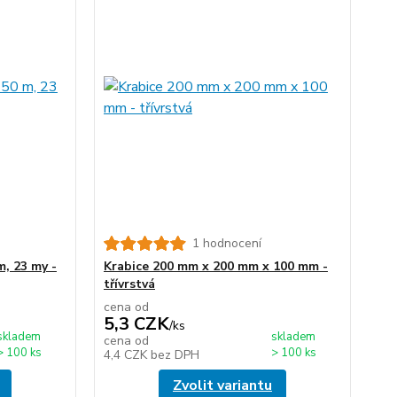
1 hodnocení
m, 23 my -
Krabice 200 mm x 200 mm x 100 mm -
třívrstvá
cena od
5,3 CZK
/
ks
skladem
skladem
cena od
> 100 ks
> 100 ks
4,4 CZK
bez DPH
Zvolit variantu