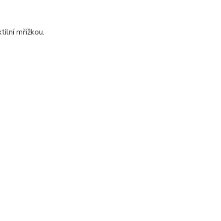
ilní mřížkou.
.