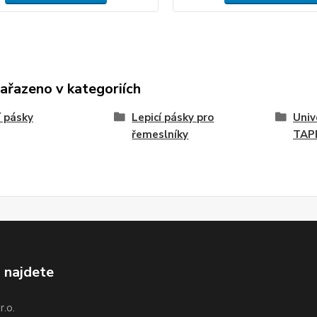
zařazeno v kategoriích
í pásky
Lepicí pásky pro
Univ
řemeslníky
TAP
 najdete
.o.