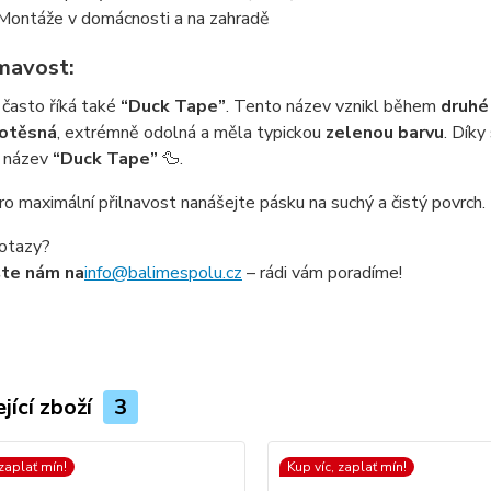
Montáže v domácnosti a na zahradě
ímavost:
často říká také
“Duck Tape”
. Tento název vznikl během
druhé
otěsná
, extrémně odolná a měla typickou
zelenou barvu
. Díky
il název
“Duck Tape”
🦆.
o maximální přilnavost nanášejte pásku na suchý a čistý povrch.
otazy?
šte nám na
info@balimespolu.cz
– rádi vám poradíme!
jící zboží
3
 zaplať mín!
Kup víc, zaplať mín!