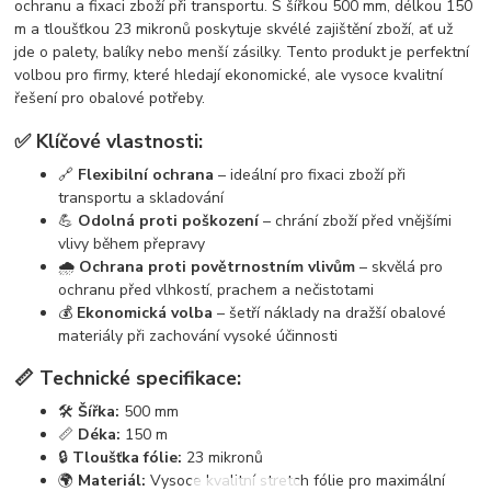
ochranu a fixaci zboží při transportu. S šířkou 500 mm, délkou 150
m a tloušťkou 23 mikronů poskytuje skvélé zajištění zboží, ať už
jde o palety, balíky nebo menší zásilky. Tento produkt je perfektní
volbou pro firmy, které hledají ekonomické, ale vysoce kvalitní
řešení pro obalové potřeby.
✅ Klíčové vlastnosti:
🔗
Flexibilní ochrana
– ideální pro fixaci zboží při
transportu a skladování
💪
Odolná proti poškození
– chrání zboží před vnějšími
vlivy během přepravy
🌧️
Ochrana proti povětrnostním vlivům
– skvělá pro
ochranu před vlhkostí, prachem a nečistotami
💰
Ekonomická volba
– šetří náklady na dražší obalové
materiály při zachování vysoké účinnosti
📏 Technické specifikace:
🛠️
Šířka:
500 mm
📏
Déka:
150 m
🔒
Tloušťka fólie:
23 mikronů
🌍
Materiál:
Vysoce kvalitní stretch fólie pro maximální