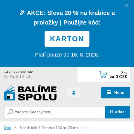
🎉
AKCE:
Sleva
20 % na krabice a
proložky
| Použijte kód:
KARTON
Platí pouze do 16. 8. 2026.
0
ks
+420 777 461 661
za
0 CZK
(Po-Pá, 8-16 hod.)
Menu
Hledat
Úvod
Stretch fólie 500 mm x 150 m, 23 my - bílá