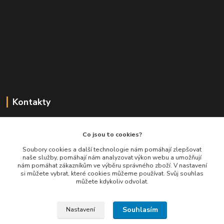
Kontakty
Balimespolu.cz - Tapex EU s.r.o.
Co jsou to cookies?
+420 777 461 661
Soubory cookies a další technologie nám pomáhají zlepšovat
naše služby, pomáhají nám analyzovat výkon webu a umožňují
(Po-Pá, 8-16 hod.)
nám pomáhat zákazníkům ve výběru správného zboží. V nastavení
si můžete vybrat, které cookies můžeme používat. Svůj souhlas
info@balimespolu.cz
můžete kdykoliv odvolat.
Souhlasím
Nastavení