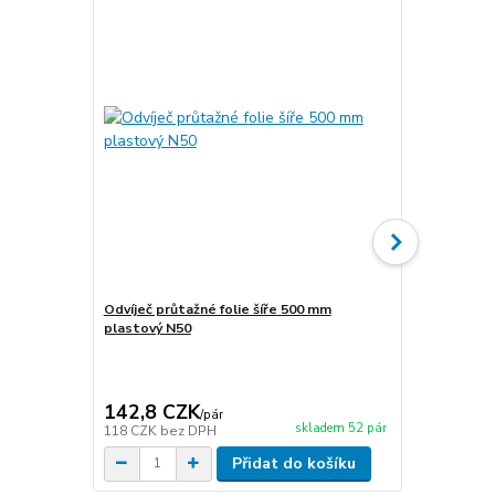
Odvíječ průtažné folie šíře 500 mm
Odvíječ průt
plastový N50
142,8 CZK
1 419,3
/
pár
skladem 52 pár
118 CZK
bez DPH
1 173 CZK
b
Přidat do košíku