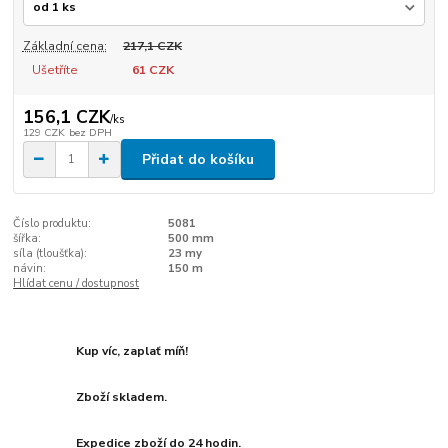
Základní cena:
217,1 CZK
Ušetříte
61 CZK
156,1 CZK
/
ks
129 CZK
bez DPH
Přidat do košíku
Číslo produktu:
5081
šířka:
500 mm
síla (tloušťka):
23 my
návin:
150 m
Hlídat cenu / dostupnost
Kup víc, zaplať míň!
Zboží skladem.
Expedice zboží do 24 hodin.