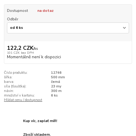
Dostupnost
na dotaz
Odběr
122,2 CZK
/
ks
101 CZK
bez DPH
Momentálně není k dispozici
Číslo produktu:
12746
šířka:
500 mm
barva:
černá
síla (tloušťka):
23 my
návin:
300 m
množství v kartonu:
6 ks
Hlídat cenu / dostupnost
Kup víc, zaplať míň!
Zboží skladem.