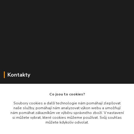
Kontakty
Balimespolu.cz - Tapex EU s.r.o.
Co jsou to cookies?
+420 777 461 661
Soubory cookies a další technologie nám pomáhají zlepšovat
naše služby, pomáhají nám analyzovat výkon webu a umožňují
(Po-Pá, 8-16 hod.)
nám pomáhat zákazníkům ve výběru správného zboží. V nastavení
si můžete vybrat, které cookies můžeme používat. Svůj souhlas
info@balimespolu.cz
můžete kdykoliv odvolat.