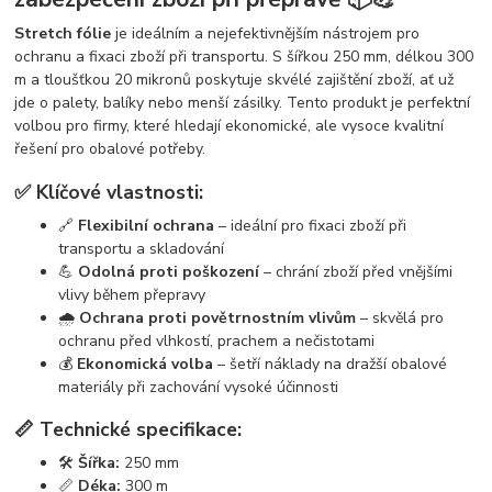
Stretch fólie
je ideálním a nejefektivnějším nástrojem pro
ochranu a fixaci zboží při transportu. S šířkou 250 mm, délkou 300
m a tloušťkou 20 mikronů poskytuje skvélé zajištění zboží, ať už
jde o palety, balíky nebo menší zásilky. Tento produkt je perfektní
volbou pro firmy, které hledají ekonomické, ale vysoce kvalitní
řešení pro obalové potřeby.
✅ Klíčové vlastnosti:
🔗
Flexibilní ochrana
– ideální pro fixaci zboží při
transportu a skladování
💪
Odolná proti poškození
– chrání zboží před vnějšími
vlivy během přepravy
🌧️
Ochrana proti povětrnostním vlivům
– skvělá pro
ochranu před vlhkostí, prachem a nečistotami
💰
Ekonomická volba
– šetří náklady na dražší obalové
materiály při zachování vysoké účinnosti
📏 Technické specifikace:
🛠️
Šířka:
250 mm
📏
Déka:
300 m