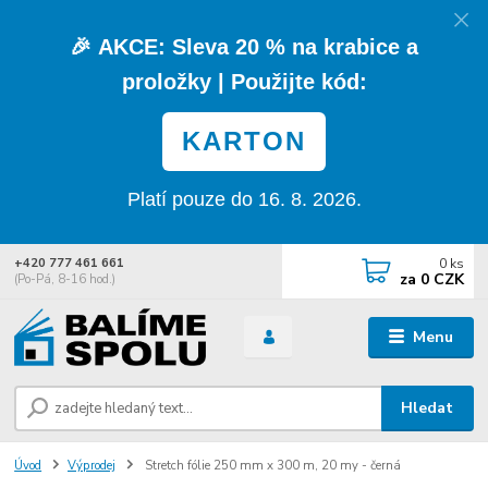
🎉
AKCE:
Sleva
20 % na krabice a
proložky
| Použijte kód:
KARTON
Platí pouze do 16. 8. 2026.
0
ks
+420 777 461 661
za
0 CZK
(Po-Pá, 8-16 hod.)
Menu
Hledat
Úvod
Výprodej
Stretch fólie 250 mm x 300 m, 20 my - černá