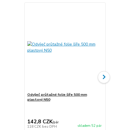
Odvíječ průtažné folie šíře 500 mm
Odvíječ průt
plastový N50
142,8 CZK
1 419,3
/
pár
skladem 52 pár
118 CZK
bez DPH
1 173 CZK
b