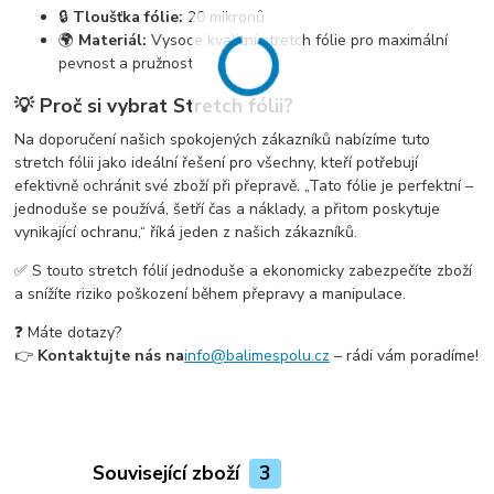
🔒
Tloušťka fólie:
20 mikronů
🌍
Materiál:
Vysoce kvalitní stretch fólie pro maximální
pevnost a pružnost
💡 Proč si vybrat Stretch fólii?
Na doporučení našich spokojených zákazníků nabízíme tuto
stretch fólii jako ideální řešení pro všechny, kteří potřebují
efektivně ochránit své zboží při přepravě. „Tato fólie je perfektní –
jednoduše se používá, šetří čas a náklady, a přitom poskytuje
vynikající ochranu,“ říká jeden z našich zákazníků.
✅ S touto stretch fólií jednoduše a ekonomicky zabezpečíte zboží
a snížíte riziko poškození během přepravy a manipulace.
❓ Máte dotazy?
👉
Kontaktujte nás na
info@balimespolu.cz
– rádi vám poradíme!
Související zboží
3