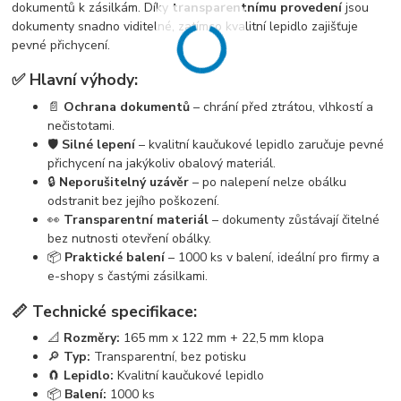
dokumentů k zásilkám. Díky
transparentnímu provedení
jsou
dokumenty snadno viditelné, zatímco kvalitní lepidlo zajišťuje
pevné přichycení.
✅ Hlavní výhody:
📄
Ochrana dokumentů
– chrání před ztrátou, vlhkostí a
nečistotami.
🛡️
Silné lepení
– kvalitní kaučukové lepidlo zaručuje pevné
přichycení na jakýkoliv obalový materiál.
🔒
Neporušitelný uzávěr
– po nalepení nelze obálku
odstranit bez jejího poškození.
👀
Transparentní materiál
– dokumenty zůstávají čitelné
bez nutnosti otevření obálky.
📦
Praktické balení
– 1000 ks v balení, ideální pro firmy a
e-shopy s častými zásilkami.
📏 Technické specifikace:
📐
Rozměry:
165 mm x 122 mm + 22,5 mm klopa
🔎
Typ:
Transparentní, bez potisku
🧲
Lepidlo:
Kvalitní kaučukové lepidlo
📦
Balení:
1000 ks