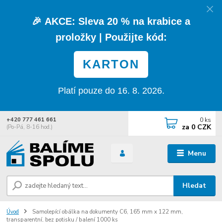
🎉
AKCE:
Sleva
20 % na krabice a
proložky
| Použijte kód:
KARTON
Platí pouze do 16. 8. 2026.
0
ks
+420 777 461 661
za
0 CZK
(Po-Pá, 8-16 hod.)
Menu
Hledat
Úvod
Samolepící obálka na dokumenty C6, 165 mm x 122 mm,
transparentní, bez potisku / balení 1000 ks