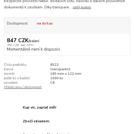
bezpečné přiložení faktur, dodacích listů, návodů a dalších průvodních
dokumentů k zásilkám. Díky transpare...
celý popis
Dostupnost
na dotaz
847 CZK
/
balení
700 CZK
bez DPH
Momentálně není k dispozici
Číslo produktu:
8522
barva:
transparent
rozměr:
165 mm x 122 mm
počet ks v balení:
1000 ks
označení:
C6
Hlídat cenu / dostupnost
Kup víc, zaplať míň!
Zboží skladem.