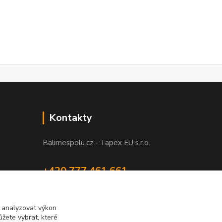
Kontakty
Balimespolu.cz - Tapex EU s.r.o.
+420 777 461 661
(Po-Pá, 8-16 hod.)
info@balimespolu.cz
m analyzovat výkon
žete vybrat, které