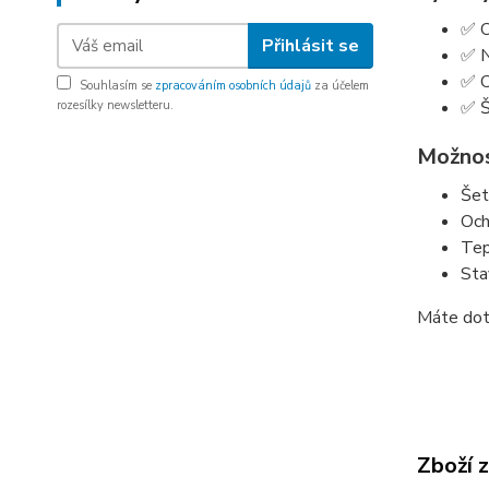
✅ O
Přihlásit se
✅ N
✅ C
Souhlasím se
zpracováním osobních údajů
za účelem
✅ Š
rozesílky newsletteru.
Možnost
Šet
Och
Tep
Sta
Máte dot
Zboží 