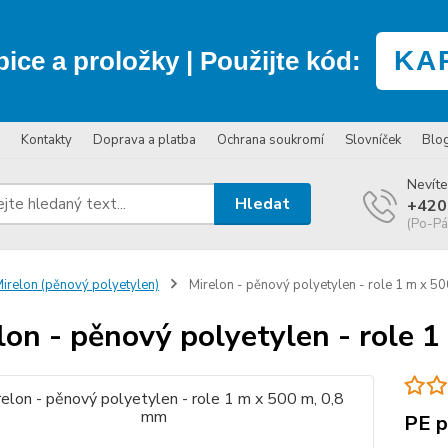
KA
bice a proložky
| Použijte kód:
Kontakty
Doprava a platba
Ochrana soukromí
Slovníček
Blo
Nevíte
Hledat
+420
(Po-Pá
irelon (pěnový polyetylen)
Mirelon - pěnový polyetylen - role 1 m x 5
lon - pěnový polyetylen - role 
PE p