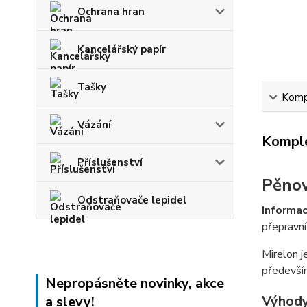
Ochrana hran
Kancelářský papír
Tašky
Kompl
Vázání
Komple
Příslušenství
Pěnov
Odstraňovače lepidel
Informac
přepravní
Mirelon 
především
Nepropásněte novinky, akce
Výhody
a slevy!