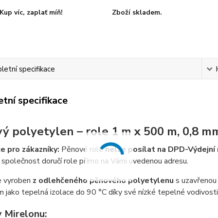
Kup víc, zaplať míň!
Zboží skladem.
etní specifikace
tní specifikace
ý polyetylen – role 1 m x 500 m, 0,8 m
e pro zákazníky:
Pěnové role
nelze posílat na DPD-Výdejní
 společnost doručí role přímo na Vámi uvedenou adresu.
je vyroben
z odlehčeného pěnového polyetylenu
s uzavřenou 
 jako tepelná izolace do 90 °C díky své nízké tepelné vodivosti
 Mirelonu: