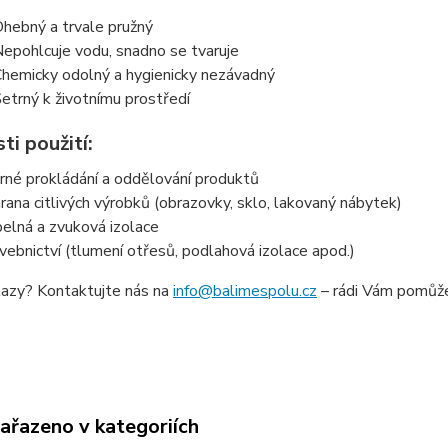
hebný a trvale pružný
epohlcuje vodu, snadno se tvaruje
hemicky odolný a hygienicky nezávadný
etrný k životnímu prostředí
i použití:
rné prokládání a oddělování produktů
rana citlivých výrobků (obrazovky, sklo, lakovaný nábytek)
elná a zvuková izolace
vebnictví (tlumení otřesů, podlahová izolace apod.)
azy? Kontaktujte nás na
info@balimespolu.cz
– rádi Vám pomůž
zařazeno v kategoriích