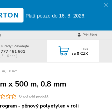
RTON
Platí pouze do 16. 8. 2026.
g
Přihlášení
 si rady? Zavolejte.
0
ks
 777 461 661
za
0 CZK
, 8-16 hod.)
00 m, 0,8 mm
1 m x 500 m, 0,8 mm
Ohodnotit produkt
rogram - pěnový polyetylen v roli