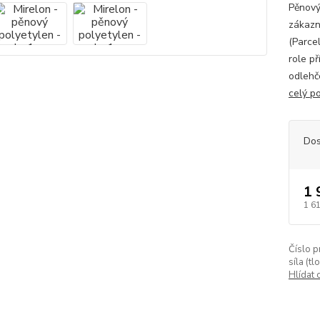
Pěnový
zákazn
(Parce
role p
odlehč
celý p
Dos
1 
1 6
Číslo p
síla (tl
Hlídat 