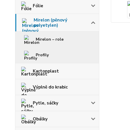
Fólie
Mirelon (pěnový
polyetylen)
Mirelon – role
Profily
Kartonplast
Výplně do krabic
Pytle, sáčky
Obálky