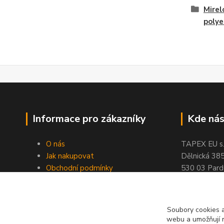
Mirel
polye
Informace pro zákazníky
Kde nás
O nás
TAPEX EU s.r
Jak nakupovat
Dělnická 38
Obchodní podmínky
530 03 Pard
Doprava a platba
tel: +420
77
Kontakty
fax: +420
46
Slovníček pojmů
Soubory cookies a
Velkoobchod
webu a umožňují n