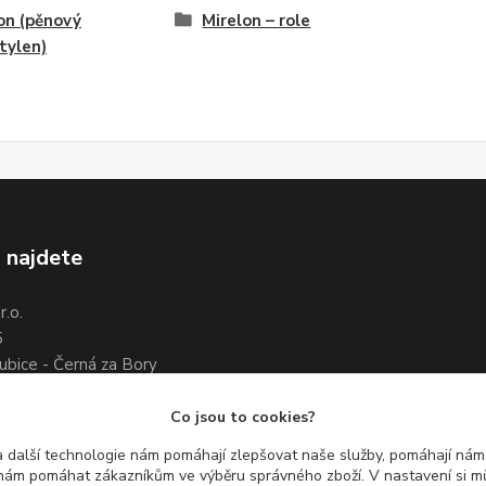
on (pěnový
Mirelon – role
tylen)
 najdete
.o.
5
ubice - Černá za Bory
7 461 661
3 351 534
Co jsou to cookies?
 další technologie nám pomáhají zlepšovat naše služby, pomáhají ná
ám pomáhat zákazníkům ve výběru správného zboží. V nastavení si mů