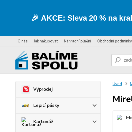
🎉
AKCE:
Sleva
20 % na kra
O nás
Jak nakupovat
Náhradní plnění
Obchodní podmínky
Úvod
M
Výprodej
Mire
Lepicí pásky
Kartonáž