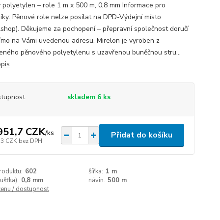
 polyetylen – role 1 m x 500 m, 0,8 mm Informace pro
íky: Pěnové role nelze posílat na DPD-Výdejní místo
lshop). Děkujeme za pochopení – přepravní společnost doručí
římo na Vámi uvedenou adresu. Mirelon je vyroben z
eného pěnového polyetylenu s uzavřenou buněčnou stru...
opis
tupnost
skladem 6 ks
951,7 CZK
/
ks
Přidat do košíku
13 CZK
bez DPH
roduktu:
602
šířka:
1 m
oušťka):
0,8 mm
návin:
500 m
cenu / dostupnost