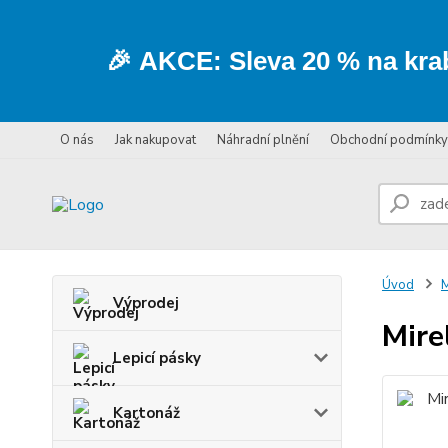
🎉
AKCE:
Sleva
20 % na kra
O nás
Jak nakupovat
Náhradní plnění
Obchodní podmínky
Úvod
M
Výprodej
Mire
Lepicí pásky
Kartonáž