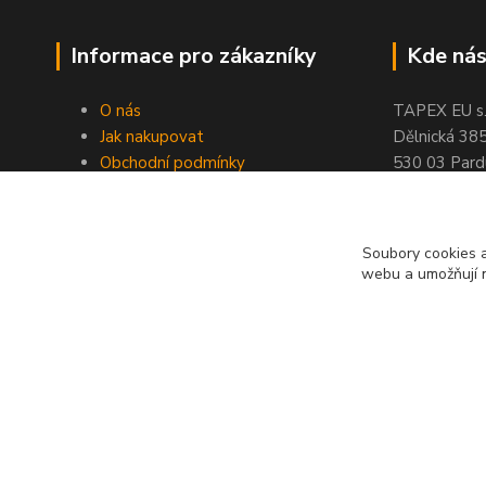
Informace pro zákazníky
Kde nás
O nás
TAPEX EU s.r
Jak nakupovat
Dělnická 38
Obchodní podmínky
530 03 Pard
Doprava a platba
tel: +420
77
Kontakty
fax: +420
46
Slovníček pojmů
Soubory cookies a
Velkoobchod
webu a umožňují n