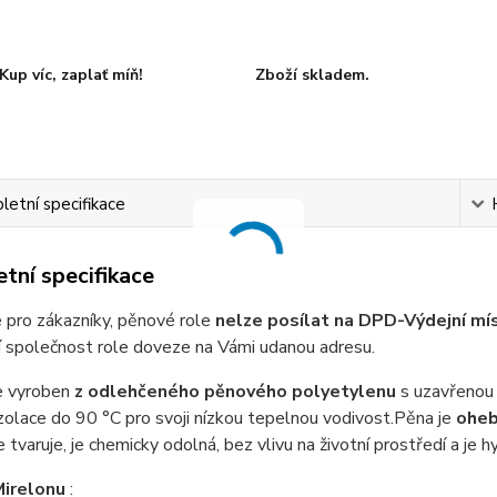
Kup víc, zaplať míň!
Zboží skladem.
etní specifikace
tní specifikace
 pro zákazníky, pěnové role
nelze posílat na DPD-Výdejní mí
í společnost role doveze na Vámi udanou adresu.
e vyroben
z odlehčeného pěnového polyetylenu
s uzavřenou 
zolace do 90 °C pro svoji nízkou tepelnou vodivost.Pěna je
ohe
 tvaruje, je chemicky odolná, bez vlivu na životní prostředí a je 
Mirelonu
: