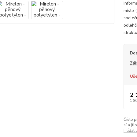
Inform
místo 
společ
odlehč
struktu
Dos
Zák
Uše
2 
1 8
Číslo p
síla (tl
Hlídat 