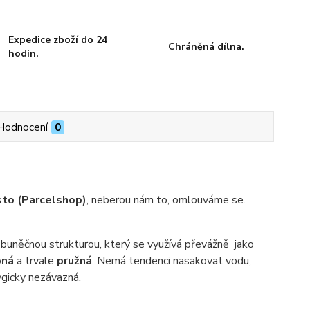
Expedice zboží do 24
Chráněná dílna.
hodin.
Hodnocení
0
sto (Parcelshop)
, neberou nám to, omlouváme se.
buněčnou strukturou, který se využívá převážně jako
bná
a trvale
pružná
. Nemá tendenci nasakovat vodu,
hygicky nezávazná.