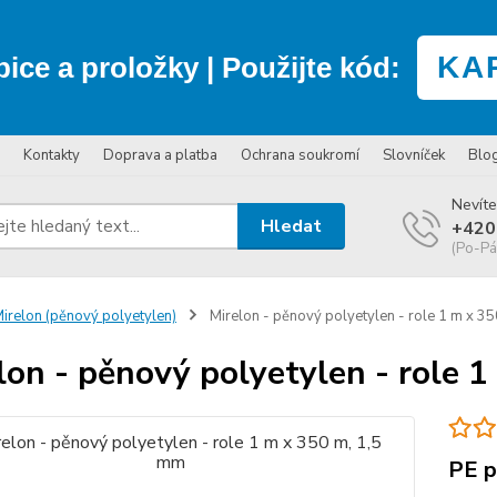
KA
bice a proložky
| Použijte kód:
Kontakty
Doprava a platba
Ochrana soukromí
Slovníček
Blo
Nevíte
Hledat
+420
(Po-Pá
irelon (pěnový polyetylen)
Mirelon - pěnový polyetylen - role 1 m x 3
lon - pěnový polyetylen - role 
PE p