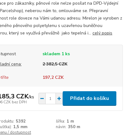
ace pro zákazníky, pěnové role nelze posílat na DPD-Výdejní
(Parcelshop), neberou nám to, omlouváme se. Přepravní
nost role doveze na Vámi udanou adresu. Mirelon je vyroben z
eného pěnového polyetylenu s uzavřenou buněčnou
rou, který se využívá převážně jako tepelná i...
celý popis
tupnost
skladem 1 ks
ladní cena:
2 382,5 CZK
tříte
197,2 CZK
185,3 CZK
/
ks
Přidat do košíku
06 CZK
bez DPH
roduktu:
5392
šířka:
1 m
oušťka):
1,5 mm
návin:
350 m
cenu / dostupnost