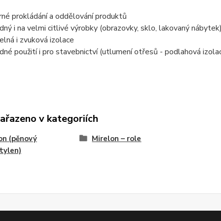
rné prokládání a oddělování produktů
dný i na velmi citlivé výrobky (obrazovky, sklo, lakovaný nábytek
elná i zvuková izolace
dné použití i pro stavebnictví (utlumení otřesů - podlahová izola
zařazeno v kategoriích
on (pěnový
Mirelon – role
tylen)