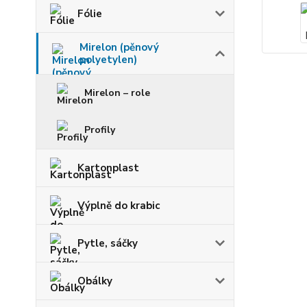
Fólie
Mirelon (pěnový
polyetylen)
Mirelon – role
Profily
Kartonplast
Výplně do krabic
Pytle, sáčky
Obálky