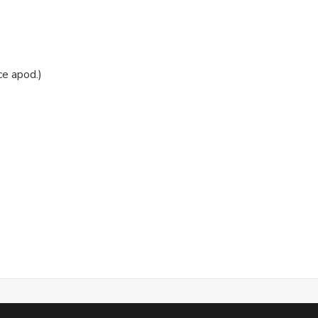
)
ce apod.)