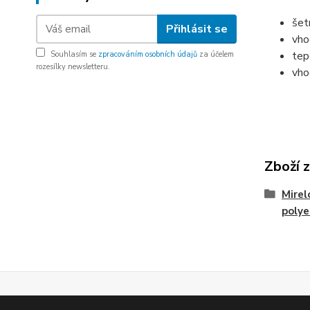
šet
Přihlásit se
vho
tep
Souhlasím se
zpracováním osobních údajů
za účelem
rozesílky newsletteru.
vho
Zboží 
Mirel
polye