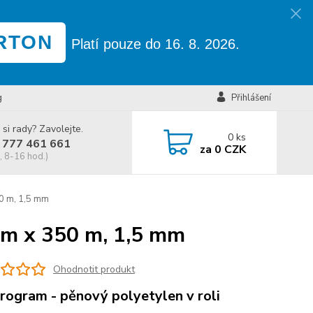
RTON
Platí pouze do 16. 8. 2026.
g
Přihlášení
 si rady? Zavolejte.
0
ks
 777 461 661
za
0 CZK
, 8-16 hod.)
50 m, 1,5 mm
1 m x 350 m, 1,5 mm
Ohodnotit produkt
rogram - pěnový polyetylen v roli