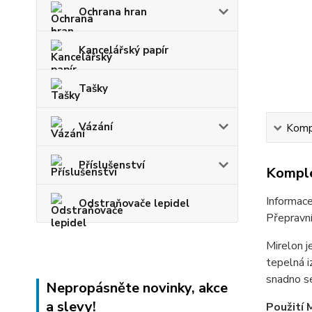
Ochrana hran
Kancelářský papír
Tašky
Vázání
Kompl
Příslušenství
Komple
Informace
Odstraňovače lepidel
Přepravn
Mirelon j
tepelná i
snadno se
Nepropásněte novinky, akce
a slevy!
Použití 