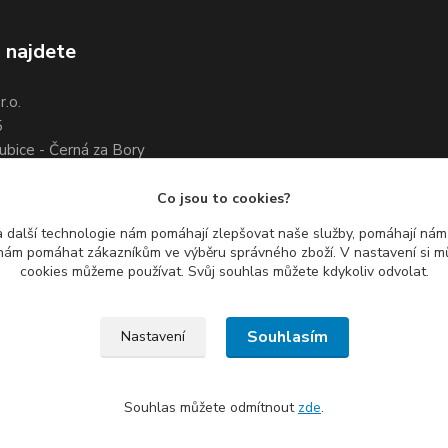
 najdete
.o.
5
ubice - Černá za Bory
7 461 661
3 351 534
Co jsou to cookies?
 další technologie nám pomáhají zlepšovat naše služby, pomáhají ná
ám pomáhat zákazníkům ve výběru správného zboží. V nastavení si mů
cookies můžeme používat. Svůj souhlas můžete kdykoliv odvolat.
Souhlasím
Nastavení
Souhlas můžete odmítnout
zde
.