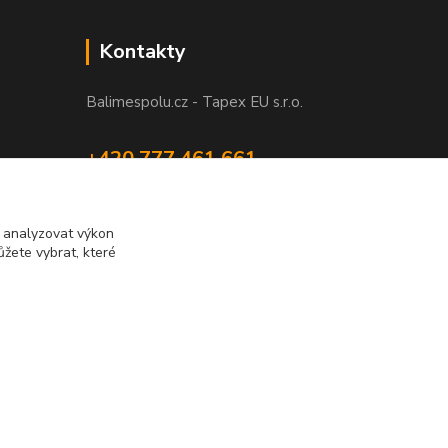
Kontakty
Balimespolu.cz - Tapex EU s.r.o.
+420 777 461 661
(Po-Pá, 8-16 hod.)
info@balimespolu.cz
m analyzovat výkon
žete vybrat, které