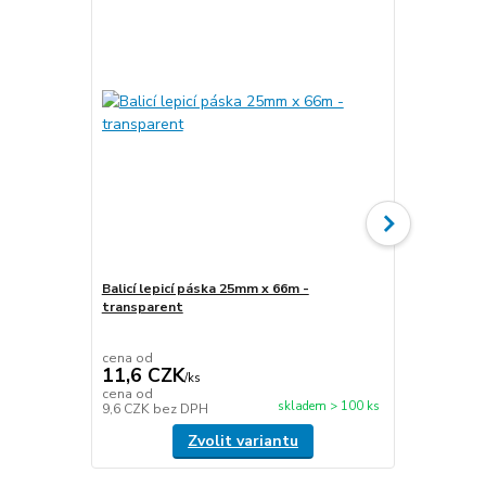
Balicí lepicí páska 25mm x 66m -
transparent
Stretch fóli
transparen
cena od
cena od
11,6 CZK
49,5 CZ
/
ks
cena od
cena od
skladem > 100 ks
9,6 CZK
bez DPH
40,9 CZK
be
Zvolit variantu