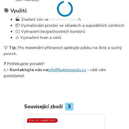
🎯 Využití:
🏭 Značení zón ve výrobních halách
📦 Vyznačování prostor ve skladech a expedičních centrech
🚶‍♂️ Vyhrazení bezpečnostních koridorů
⚠️ Vyznačení hran a rohů
💡
Tip:
Pro maximální přilnavost aplikujte pásku na čistý a suchý
povrch.
❓ Potřebujete poradit?
👉
Kontaktujte nás na
info@balimespolu.cz
– rádi vám
pomůžeme!
Související zboží
3
Kup víc, zaplať mín!
Kup víc, zapla