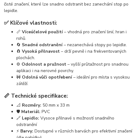
čisté značení, které lze snadno odstranit bez zanechání stop po
lepidle.
✅ Klíčové vlastnosti:
📏
Víceúčelové použití
– vhodná pro značení linií, hran i
rohů.
🔄
Snadné odstranění
– nezanechává stopy po lepidle.
🧲
Vysoká přilnavost
– drží pevně i na frekventovaných
plochách.
⚙️
Odolnost a pružnost
– vyšší průtažnost pro snadnou
aplikaci i na nerovné povrchy.
🚧
Odolná vůči opotřebení
– ideální pro místa s vysokou
zátěží.
📏 Technické specifikace:
📐
Rozměry:
50 mm x 33 m
🛡️
Materiál:
PVC
🔗
Lepidlo:
Vysoce přilnavé s možností snadného
odstranění
⚡
Barvy:
Dostupné v různých barvách pro efektivní značení
(dle nabídky)