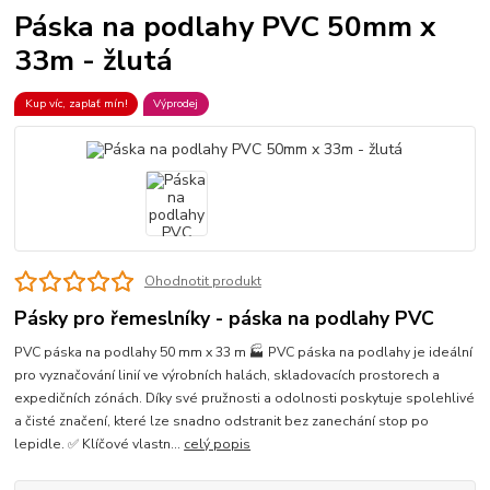
Páska na podlahy PVC 50mm x
33m - žlutá
Kup víc, zaplať mín!
Výprodej
Ohodnotit produkt
Pásky pro řemeslníky - páska na podlahy PVC
PVC páska na podlahy 50 mm x 33 m 🏭 PVC páska na podlahy je ideální
pro vyznačování linií ve výrobních halách, skladovacích prostorech a
expedičních zónách. Díky své pružnosti a odolnosti poskytuje spolehlivé
a čisté značení, které lze snadno odstranit bez zanechání stop po
lepidle. ✅ Klíčové vlastn...
celý popis