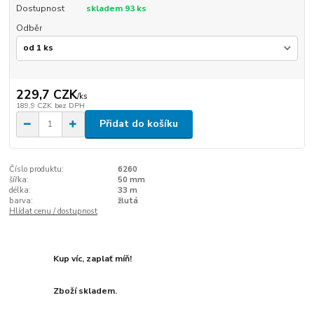
Dostupnost
skladem 93 ks
Odběr
229,7 CZK
/
ks
189,9 CZK
bez DPH
Přidat do košíku
Číslo produktu:
6260
šířka:
50 mm
délka:
33 m
barva:
žlutá
Hlídat cenu / dostupnost
Kup víc, zaplať míň!
Zboží skladem.