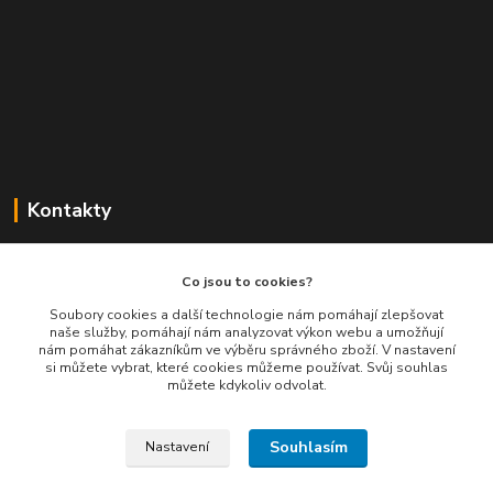
Kontakty
Balimespolu.cz - Tapex EU s.r.o.
Co jsou to cookies?
+420 777 461 661
Soubory cookies a další technologie nám pomáhají zlepšovat
naše služby, pomáhají nám analyzovat výkon webu a umožňují
(Po-Pá, 8-16 hod.)
nám pomáhat zákazníkům ve výběru správného zboží. V nastavení
si můžete vybrat, které cookies můžeme používat. Svůj souhlas
info@balimespolu.cz
můžete kdykoliv odvolat.
Souhlasím
Nastavení