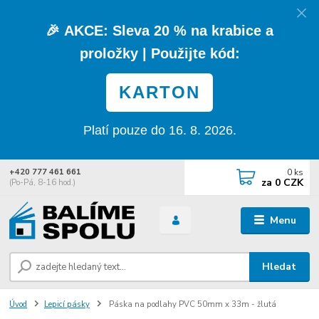
🎉
AKCE:
Sleva
20 % na krabice a
proložky
| Použijte kód:
KARTON
Platí pouze do 16. 8. 2026.
0
ks
+420 777 461 661
za
0 CZK
(Po-Pá, 8-16 hod.)
Menu
Hledat
Úvod
Lepicí pásky
Páska na podlahy PVC 50mm x 33m - žlutá