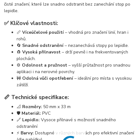
čisté značení, které lze snadno odstranit bez zanechání stop po
lepidle.
✅ Klíčové vlastnosti:
📏
Víceúčelové použití
– vhodná pro značení linií, hran i
rohů.
🔄
Snadné odstranění
– nezanechává stopy po lepidle.
🧲
Vysoká přilnavost
– drží pevně i na frekventovaných
plochách.
⚙️
Odolnost a pružnost
– vyšší průtažnost pro snadnou
aplikaci i na nerovné povrchy.
🚧
Odolná vůči opotřebení
– ideální pro místa s vysokou
zátěží.
📏 Technické specifikace:
📐
Rozměry:
50 mm x 33 m
🛡️
Materiál:
PVC
🔗
Lepidlo:
Vysoce přilnavé s možností snadného
odstranění
⚡
Barvy:
Dostupné v různých barvách pro efektivní značení
(dle nabídky)