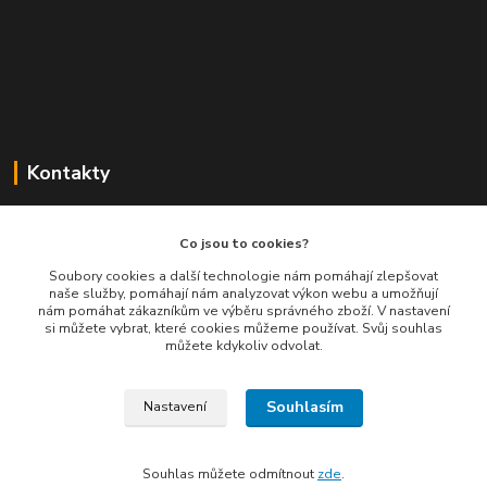
Kontakty
Balimespolu.cz - Tapex EU s.r.o.
Co jsou to cookies?
+420 777 461 661
Soubory cookies a další technologie nám pomáhají zlepšovat
naše služby, pomáhají nám analyzovat výkon webu a umožňují
(Po-Pá, 8-16 hod.)
nám pomáhat zákazníkům ve výběru správného zboží. V nastavení
si můžete vybrat, které cookies můžeme používat. Svůj souhlas
info@balimespolu.cz
můžete kdykoliv odvolat.
Souhlasím
Nastavení
Souhlas můžete odmítnout
zde
.