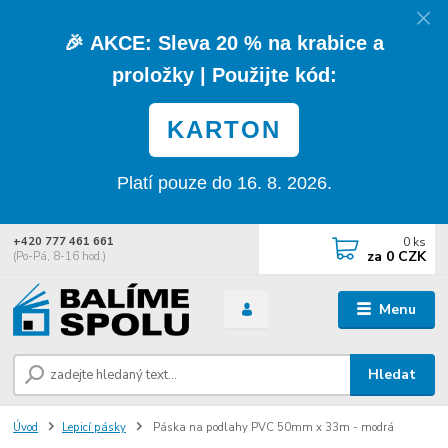
🎉
AKCE:
Sleva
20 % na krabice a
proložky
| Použijte kód:
KARTON
Platí pouze do 16. 8. 2026.
0
ks
+420 777 461 661
za
0 CZK
(Po-Pá, 8-16 hod.)
Menu
Hledat
Úvod
Lepicí pásky
Páska na podlahy PVC 50mm x 33m - modrá