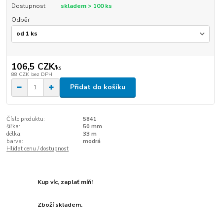
Dostupnost
skladem > 100 ks
Odběr
106,5 CZK
/
ks
88 CZK
bez DPH
Přidat do košíku
Číslo produktu:
5841
šířka:
50 mm
délka:
33 m
barva:
modrá
Hlídat cenu / dostupnost
Kup víc, zaplať míň!
Zboží skladem.