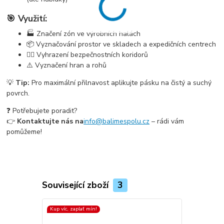
🎯 Využití:
🏭 Značení zón ve výrobních halách
📦 Vyznačování prostor ve skladech a expedičních centrech
🚶‍♂️ Vyhrazení bezpečnostních koridorů
⚠️ Vyznačení hran a rohů
💡
Tip:
Pro maximální přilnavost aplikujte pásku na čistý a suchý
povrch.
❓ Potřebujete poradit?
👉
Kontaktujte nás na
info@balimespolu.cz
– rádi vám
pomůžeme!
Související zboží
3
Kup víc, zaplať mín!
Kup víc, zapla