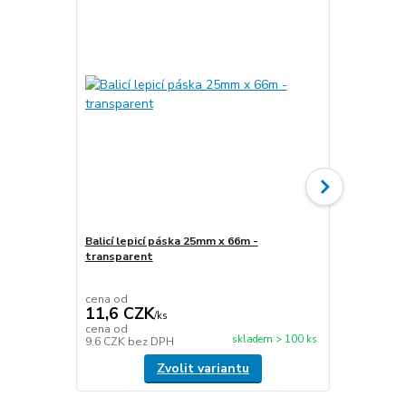
Balicí lepicí páska 25mm x 66m -
transparent
Stretch fóli
transparen
cena od
cena od
11,6 CZK
49,5 CZ
/
ks
cena od
cena od
skladem > 100 ks
9,6 CZK
bez DPH
40,9 CZK
be
Zvolit variantu