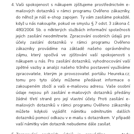
Vaši spokojenost s nákupem zjišťujeme prostřednictvím e-
mailových dotazníků v rámci programu Ověřeno zákazníky,
do něhož je náš e-shop zapojen. Ty vám zasíláme pokaždé,
když u nás nakoupíte, pokud ve smyslu § 7 odst. 3 zákona č.
480/2004 Sb. o některých službách informační společnosti
jejich zasílání neodmítnete. Zpracování osobních údajů pro
účely zaslání dotazníků v rámci programu Ověřeno
zákazníky provádíme na základě našeho oprávněného
zájmu, který spočívá ve zjišťování vaší spokojenosti s
nákupem u nás. Pro zasílání dotazníků, vyhodnocování vaší
zpětné vazby a analýz našeho tržního postavení využíváme
zpracovatele, kterým je provozovatel portálu Heureka.cz;
tomu pro tyto účely můžeme předávat informace o
zakoupeném zboží a vaši e-mailovou adresu. Vaše osobní
údaje nejsou při zasílání e-mailových dotazníků předány
žádné třetí straně pro její vlastní účely. Proti zasílání e-
mailových dotazníků v rámci programu Ověřeno zákazníky
můžete kdykoli vyjádřit námitku odmítnutím dalších
dotazníků pomocí odkazu v e-mailu s dotazníkem. V případě
vaší námitky vám dotazník nebudeme dále zasílat.