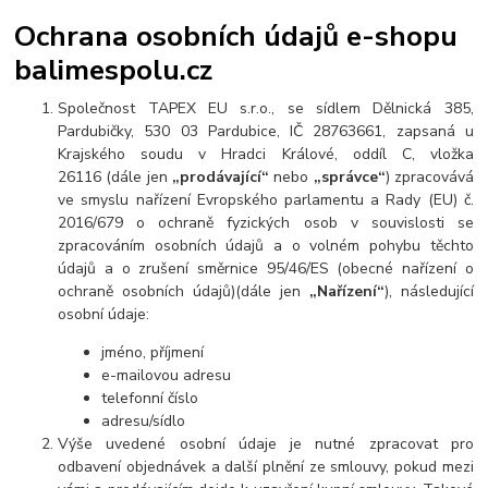
Ochrana osobních údajů e-shopu
balimespolu.cz
Společnost TAPEX EU s.r.o., se sídlem Dělnická 385,
Pardubičky, 530 03 Pardubice, IČ 28763661, zapsaná u
Krajského soudu v Hradci Králové, oddíl C, vložka
26116 (dále jen
„prodávající“
nebo
„správce“
) zpracovává
ve smyslu nařízení Evropského parlamentu a Rady (EU) č.
2016/679 o ochraně fyzických osob v souvislosti se
zpracováním osobních údajů a o volném pohybu těchto
údajů a o zrušení směrnice 95/46/ES (obecné nařízení o
ochraně osobních údajů)(dále jen
„Nařízení“
), následující
osobní údaje:
jméno, příjmení
e-mailovou adresu
telefonní číslo
adresu/sídlo
Výše uvedené osobní údaje je nutné zpracovat pro
odbavení objednávek a další plnění ze smlouvy, pokud mezi