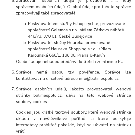
Zpracování osobních údajů je prováděno .....
...
tedy
správcem osobních údajů. Osobní údaje pro tohoto správce
zpracovávají také zpracovatelé:
Poskytovatelem služby Eshop-rychle, provozované
společností Golemos s.r.o., sídlem Zátkovo nábřeží
448/73, 370 01, České Budějovice
Poskytovatel služby Heureka, provozované
společností Heureka Shopping s.r.o., sídlem
Karolinská 650/1, 186 00, Praha 8-Karlín
Osobní údaje nebudou předány do třetích zemí mimo EU.
Správce nemá osobu tzv. pověřence. Správce lze
kontaktovat na emailové adrese
info@balimespolu.cz
Správce osobních údajů, jakožto provozovatel webové
stránky balimespolu.cz, užívá na této webové stránce
soubory cookies.
Cookies jsou krátké textové soubory, které webová stránka
ukládá v návštěvníkově počítači, a které poskytuje
internetový prohlížeč pokaždé, když se uživatel na stránku
vrátí.