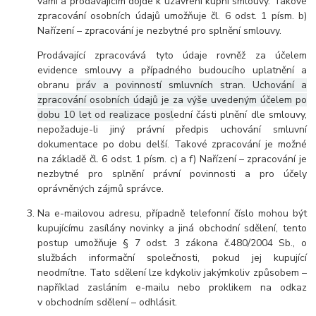
vámi a prodávajícím dojde k uzavření kupní smlouvy. Takové
zpracování osobních údajů umožňuje čl. 6 odst. 1 písm. b)
Nařízení – zpracování je nezbytné pro splnění smlouvy.
Prodávající zpracovává tyto údaje rovněž za účelem
evidence smlouvy a případného budoucího uplatnění a
obranu
práv a povinností smluvních stran. Uchování a
zpracování osobních údajů je za výše uvedeným účelem po
dobu 10 let od realizace posl
ední části plnění dle smlouvy,
nepožaduje-li jiný právní předpis uchování smluvní
dokumentace po dobu delší. Takové zpracování je možné
na základě čl. 6 odst. 1 písm. c) a f) Nařízení – zpracování je
nezbytné pro splnění právní povinnosti a pro účely
oprávněných zájmů správce.
Na e-mailovou adresu, případně telefonní číslo mohou být
kupujícímu zasílány novinky a jiná obchodní sdělení, tento
postup umožňuje § 7 odst. 3 zákona č.480/2004 Sb., o
službách informační společnosti, pokud jej kupující
neodmítne. Tato sdělení lze kdykoliv jakýmkoliv způsobem –
například zasláním e-mailu nebo proklikem na odkaz
v obchodním sdělení – odhlásit.