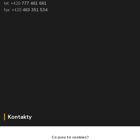
tel: +420
777 461 661
fax: +420
463 351 534
Kontakty
Balimespolu.cz - Tapex EU s.r.o.
Co jsou to cookies?