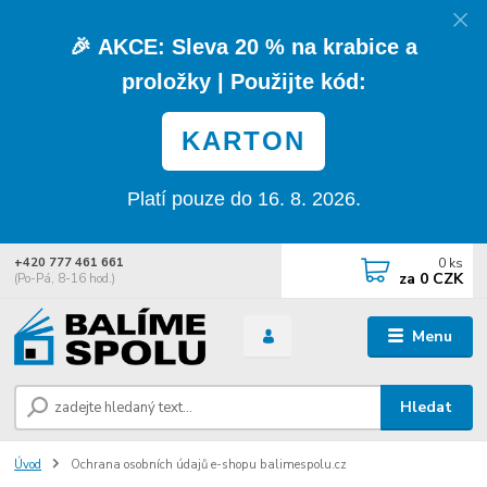
🎉
AKCE:
Sleva
20 % na krabice a
proložky
| Použijte kód:
KARTON
Platí pouze do 16. 8. 2026.
0
ks
+420 777 461 661
za
0 CZK
(Po-Pá, 8-16 hod.)
Menu
Hledat
Úvod
Ochrana osobních údajů e-shopu balimespolu.cz