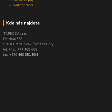
Slovníček pojmů
Velkoobchod
Kde nás najdete
TAPEX EU s.r.o.
Dělnická 385
530 03 Pardubice - Černá za Bory
tel: +420
777 461 661
fax: +420
463 351 534