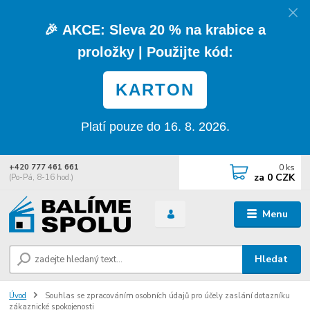
🎉
AKCE:
Sleva
20 % na krabice a
proložky
| Použijte kód:
KARTON
Platí pouze do 16. 8. 2026.
0
ks
+420 777 461 661
za
0 CZK
(Po-Pá, 8-16 hod.)
Menu
Hledat
Úvod
Souhlas se zpracováním osobních údajů pro účely zaslání dotazníku
zákaznické spokojenosti