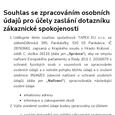
Souhlas se zpracováním osobních
údajů pro účely zaslání dotazníku
zákaznické spokojenosti
Udělujete tímto souhlas společnosti TAPEX EU s.r.o, se
sídlemDělnická 385, Pardubičky, 530 03 Pardubice, IČ
28763661, zapsaná u Krajského soudu v Hradci Králové ,
oddíl C, vložka 26116 (dále jen
„Správce“
), aby ve smyslu
nařízení Evropského parlamentu a Rady (EU) č. 2016/679 o
ochraně fyzických osob v souvislosti se zpracováním
osobních údajů a o volném pohybu těchto údajů a o zrušení
směrnice 95/46/ES (obecné nařízení o ochraně osobních
údajů) (dále jen
„Nařízení“
), zpracovával/a následující
osobní údaje:
emailovou adresu
informace o zakoupeném zboží
Výše uvedené osobní údaje budou zpracovány za účelem:
zaslání dotazníků pro zjištění zákaznické spokojenosti