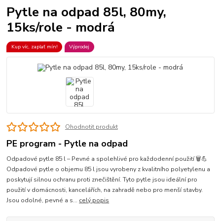
Pytle na odpad 85l, 80my,
15ks/role - modrá
Kup víc, zaplať mín!
Výprodej
Ohodnotit produkt
PE program - Pytle na odpad
Odpadové pytle 85 l – Pevné a spolehlivé pro každodenní použití 🗑️💪
Odpadové pytle o objemu 85 l jsou vyrobeny z kvalitního polyetylenu a
poskytují silnou ochranu proti znečištění. Tyto pytle jsou ideální pro
použití v domácnosti, kancelářích, na zahradě nebo pro menší stavby.
Jsou odolné, pevné a s...
celý popis