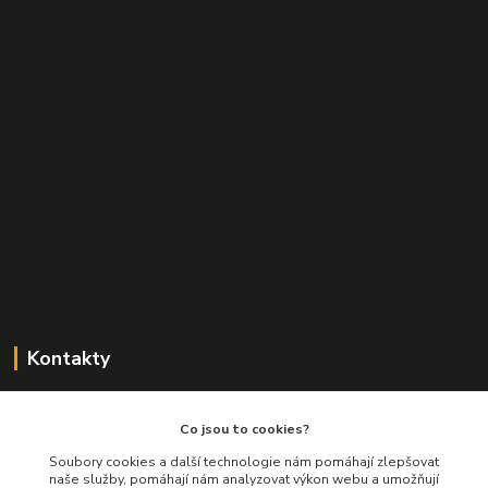
Kontakty
Balimespolu.cz - Tapex EU s.r.o.
Co jsou to cookies?
+420 777 461 661
Soubory cookies a další technologie nám pomáhají zlepšovat
naše služby, pomáhají nám analyzovat výkon webu a umožňují
(Po-Pá, 8-16 hod.)