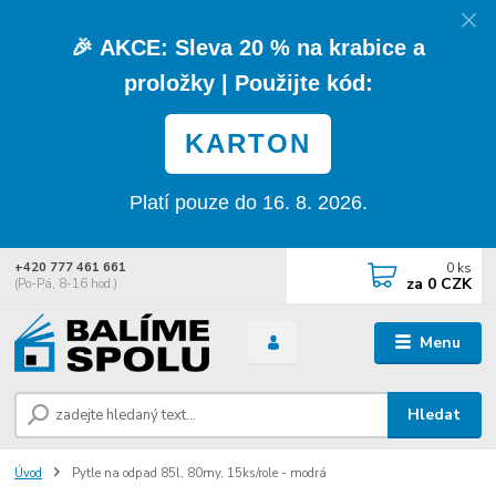
🎉
AKCE:
Sleva
20 % na krabice a
proložky
| Použijte kód:
KARTON
Platí pouze do 16. 8. 2026.
0
ks
+420 777 461 661
za
0 CZK
(Po-Pá, 8-16 hod.)
Menu
Hledat
Úvod
Pytle na odpad 85l, 80my, 15ks/role - modrá