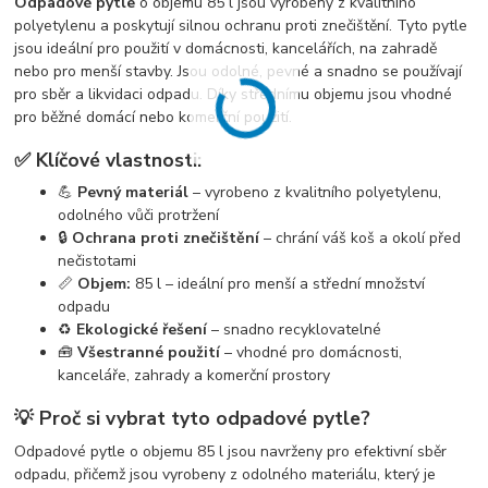
Odpadové pytle
o objemu 85 l jsou vyrobeny z kvalitního
polyetylenu a poskytují silnou ochranu proti znečištění. Tyto pytle
jsou ideální pro použití v domácnosti, kancelářích, na zahradě
nebo pro menší stavby. Jsou odolné, pevné a snadno se používají
pro sběr a likvidaci odpadu. Díky střednímu objemu jsou vhodné
pro běžné domácí nebo komerční použití.
✅ Klíčové vlastnosti:
💪
Pevný materiál
– vyrobeno z kvalitního polyetylenu,
odolného vůči protržení
🔒
Ochrana proti znečištění
– chrání váš koš a okolí před
nečistotami
📏
Objem:
85 l – ideální pro menší a střední množství
odpadu
♻️
Ekologické řešení
– snadno recyklovatelné
🧰
Všestranné použití
– vhodné pro domácnosti,
kanceláře, zahrady a komerční prostory
💡 Proč si vybrat tyto odpadové pytle?
Odpadové pytle o objemu 85 l jsou navrženy pro efektivní sběr
odpadu, přičemž jsou vyrobeny z odolného materiálu, který je