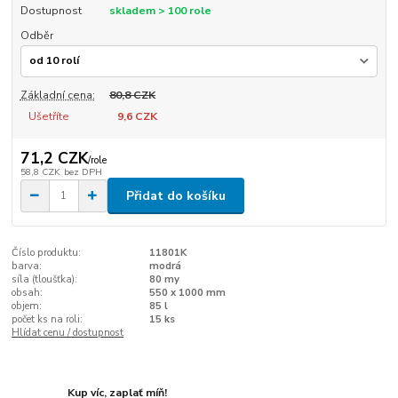
Dostupnost
skladem > 100 role
Odběr
Základní cena:
80,8 CZK
Ušetříte
9,6 CZK
71,2 CZK
/
role
58,8 CZK
bez DPH
Přidat do košíku
Číslo produktu:
11801K
barva:
modrá
síla (tloušťka):
80 my
obsah:
550 x 1000 mm
objem:
85 l
počet ks na roli:
15 ks
Hlídat cenu / dostupnost
Kup víc, zaplať míň!