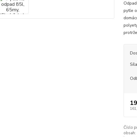
Odpado
pytle 
domácn
polyet
protrže
Dos
Síl
Od
19
161
Číslo p
obsah: