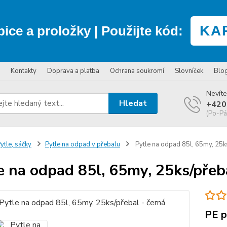
KA
bice a proložky
| Použijte kód:
Kontakty
Doprava a platba
Ochrana soukromí
Slovníček
Blo
Nevíte
Hledat
+420
(Po-Pá
ytle, sáčky
Pytle na odpad v přebalu
Pytle na odpad 85l, 65my, 25ks
e na odpad 85l, 65my, 25ks/přeba
PE p