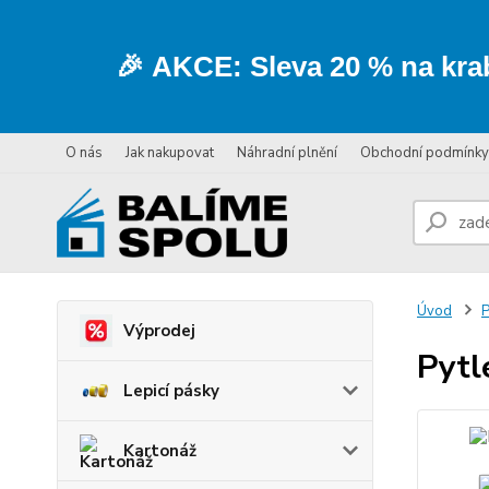
🎉
AKCE:
Sleva
20 % na kra
O nás
Jak nakupovat
Náhradní plnění
Obchodní podmínky
Úvod
P
Výprodej
Pytl
Lepicí pásky
Kartonáž