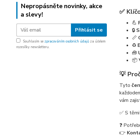
Nepropásněte novinky, akce
✅ Klíčo
a slevy!
💪
Přihlásit se
🔒
S
📏
Souhlasím se
zpracováním osobních údajů
za účelem
♻️
rozesílky newsletteru.
🧰
📦
💡 Pro
Tyto
čer
každodenn
vám zajis
✅ S těmit
❓ Potřeb
👉
Konta