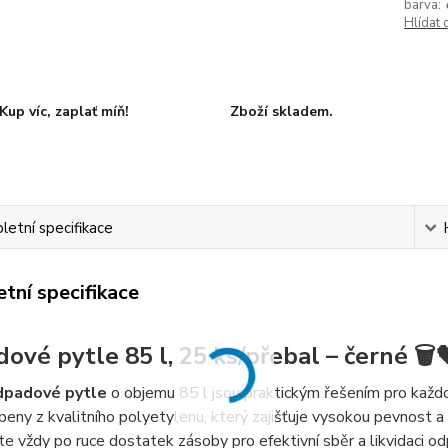
barva:
Hlídat 
Kup víc, zaplať míň!
Zboží skladem.
etní specifikace
tní specifikace
ové pytle 85 l, 25 ks/přebal – černé 🗑️
dpadové pytle
o objemu 85 l jsou praktickým řešením pro každo
beny z kvalitního polyetylenu, který zajišťuje vysokou pevnost a
e vždy po ruce dostatek zásoby pro efektivní sběr a likvidaci od