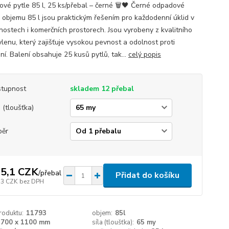
vé pytle 85 l, 25 ks/přebal – černé 🗑️🖤 Černé odpadové
o objemu 85 l jsou praktickým řešením pro každodenní úklid v
ostech i komerčních prostorech. Jsou vyrobeny z kvalitního
ylenu, který zajišťuje vysokou pevnost a odolnost proti
ní. Balení obsahuje 25 kusů pytlů, tak...
celý popis
tupnost
skladem 12 přebal
a (tloušťka)
běr
5,1 CZK
/
přebal
Přidat do košíku
,3 CZK
bez DPH
roduktu:
11793
objem:
85l
700 x 1100 mm
síla (tloušťka):
65 my