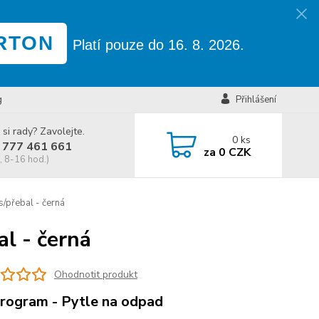
RTON
Platí pouze do 16. 8. 2026.
g
Přihlášení
 si rady? Zavolejte.
0
ks
 777 461 661
za
0 CZK
, 8-16 hod.)
/přebal - černá
l - černá
Ohodnotit produkt
rogram - Pytle na odpad