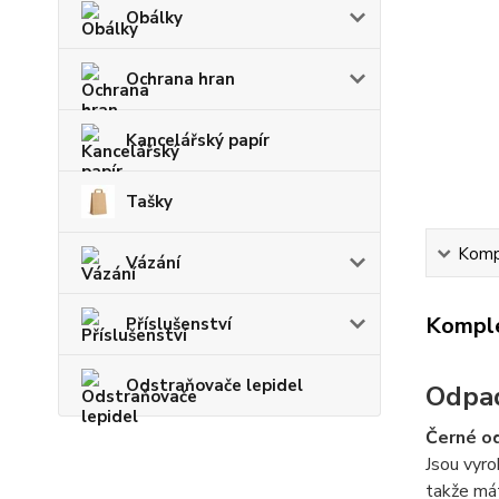
Obálky
Ochrana hran
Kancelářský papír
Tašky
Kompl
Vázání
Komple
Příslušenství
Odstraňovače lepidel
Odpad
Černé o
Jsou vyro
takže mát