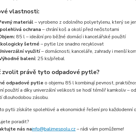
vé vlastnosti:
Pevný materiál
– vyrobeno z odolného polyetylenu, který se je
polehlivá ochrana
– chrání koš a okolí před nečistotami
Objem:
85 l – ideální pro běžné domácí i kancelářské použití
Ekologicky šetrné
– pytle lze snadno recyklovat
Univerzální využití
– domácnosti, kanceláře, zahrady i menší kom
Výhodné balení:
25 ks/přebal
č zvolit právě tyto odpadové pytle?
né odpadové pytle
o objemu 85 l kombinují pevnost, praktično
í použití a díky univerzální velikosti se hodí téměř kamkoliv – 
tí dlouhodobou zásobu.
o pytli získáte spolehlivé a ekonomické řešení pro každodenní 
ujete poradit?
ktujte nás na
info@balimespolu.cz
– rádi vám pomůžeme!