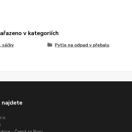
zařazeno v kategoriích
, sáčky
Pytle na odpad v přebalu
 najdete
.o.
5
ubice - Černá za Bory