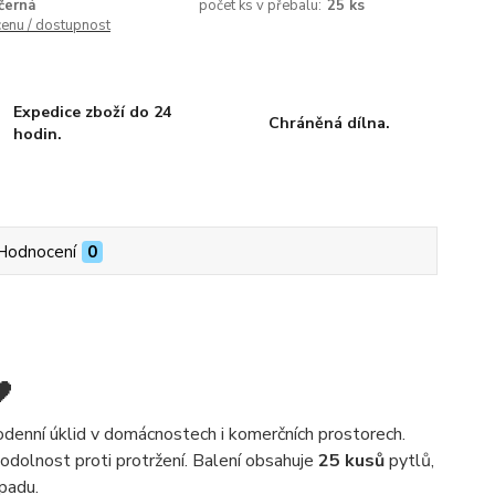
černá
počet ks v přebalu:
25 ks
cenu / dostupnost
Expedice zboží do 24
Chráněná dílna.
hodin.
Hodnocení
0
🖤
denní úklid v domácnostech i komerčních prostorech.
 odolnost proti protržení. Balení obsahuje
25 kusů
pytlů,
padu.