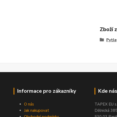
Zboží 
Pytle
Informace pro zákazníky
Kde nás
O nás
TAPEX EU s.r
Jak nakupovat
Dělnická 38
Obchodní podmínky
530 03 Pard