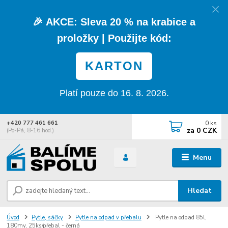
🎉
AKCE:
Sleva
20 % na krabice a
proložky
| Použijte kód:
KARTON
Platí pouze do 16. 8. 2026.
0
ks
+420 777 461 661
za
0 CZK
(Po-Pá, 8-16 hod.)
Menu
Hledat
Úvod
Pytle, sáčky
Pytle na odpad v přebalu
Pytle na odpad 85l,
180my, 25ks/přebal - černá