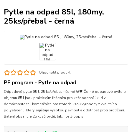
Pytle na odpad 85l, 180my,
25ks/přebal - černá
Ohodnotit produkt
PE program - Pytle na odpad
Odpadové pytle 85 l, 25 ks/přebal – černé 🗑️🖤 Černé odpadové pytle o
objemu 85 l jsou praktickým řešením pro každodenní úklid v
domácnostech i komerčních prostorech. Jsou vyrobeny z kvalitního
polyetylenu, který zajišťuje vysokou pevnost a odolnost proti protržení.
Balení obsahuje 25 kusů pytlů, tak...
celý popis