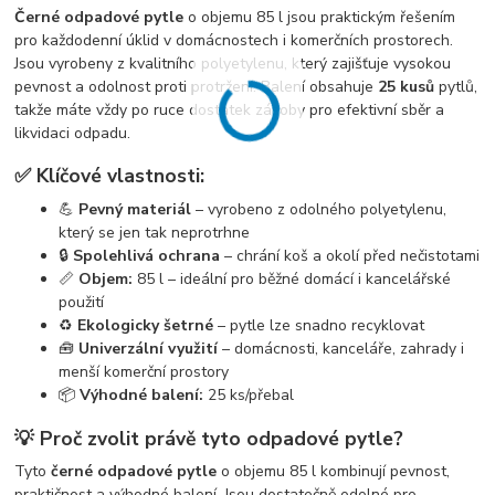
Černé odpadové pytle
o objemu 85 l jsou praktickým řešením
pro každodenní úklid v domácnostech i komerčních prostorech.
Jsou vyrobeny z kvalitního polyetylenu, který zajišťuje vysokou
pevnost a odolnost proti protržení. Balení obsahuje
25 kusů
pytlů,
takže máte vždy po ruce dostatek zásoby pro efektivní sběr a
likvidaci odpadu.
✅ Klíčové vlastnosti:
💪
Pevný materiál
– vyrobeno z odolného polyetylenu,
který se jen tak neprotrhne
🔒
Spolehlivá ochrana
– chrání koš a okolí před nečistotami
📏
Objem:
85 l – ideální pro běžné domácí i kancelářské
použití
♻️
Ekologicky šetrné
– pytle lze snadno recyklovat
🧰
Univerzální využití
– domácnosti, kanceláře, zahrady i
menší komerční prostory
📦
Výhodné balení:
25 ks/přebal
💡 Proč zvolit právě tyto odpadové pytle?
Tyto
černé odpadové pytle
o objemu 85 l kombinují pevnost,
praktičnost a výhodné balení. Jsou dostatečně odolné pro