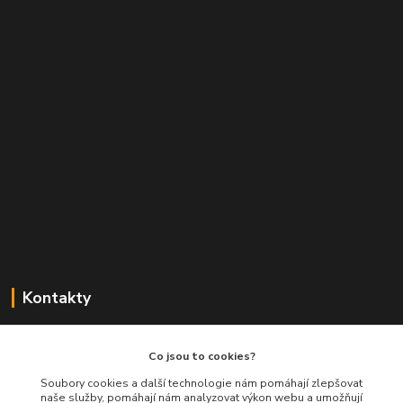
Kontakty
Balimespolu.cz - Tapex EU s.r.o.
Co jsou to cookies?
+420 777 461 661
Soubory cookies a další technologie nám pomáhají zlepšovat
naše služby, pomáhají nám analyzovat výkon webu a umožňují
(Po-Pá, 8-16 hod.)