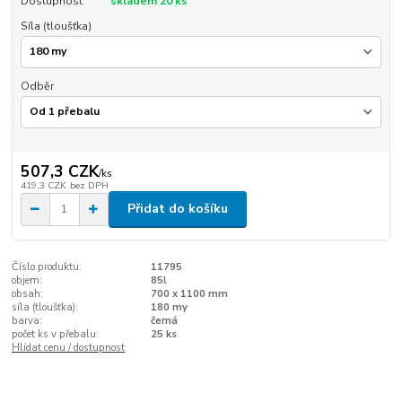
Dostupnost
skladem 20 ks
Síla (tloušťka)
Odběr
507,3 CZK
/
ks
419,3 CZK
bez DPH
Přidat do košíku
Číslo produktu:
11795
objem:
85l
obsah:
700 x 1100 mm
síla (tloušťka):
180 my
barva:
černá
počet ks v přebalu:
25 ks
Hlídat cenu / dostupnost