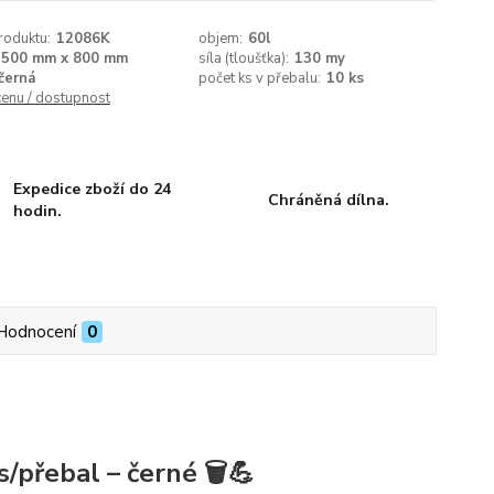
roduktu:
12086K
objem:
60l
500 mm x 800 mm
síla (tloušťka):
130 my
černá
počet ks v přebalu:
10 ks
cenu / dostupnost
Expedice zboží do 24
Chráněná dílna.
hodin.
Hodnocení
0
přebal – černé 🗑️💪