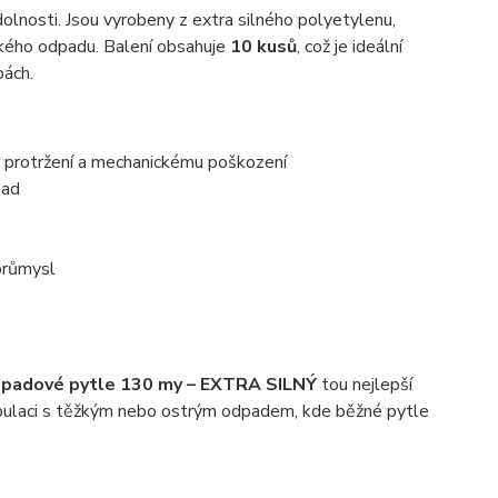
dolnosti. Jsou vyrobeny z extra silného polyetylenu,
ěžkého odpadu. Balení obsahuje
10 kusů
, což je ideální
bách.
i protržení a mechanickému poškození
pad
 průmysl
padové pytle 130 my – EXTRA SILNÝ
tou nejlepší
anipulaci s těžkým nebo ostrým odpadem, kde běžné pytle