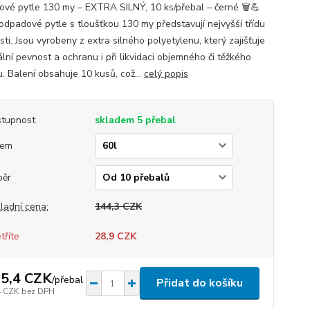
vé pytle 130 my – EXTRA SILNÝ, 10 ks/přebal – černé 🗑️💪
odpadové pytle s tloušťkou 130 my představují nejvyšší třídu
ti. Jsou vyrobeny z extra silného polyetylenu, který zajišťuje
lní pevnost a ochranu i při likvidaci objemného či těžkého
. Balení obsahuje 10 kusů, což...
celý popis
tupnost
skladem 5 přebal
jem
běr
ladní cena:
144,3 CZK
tříte
28,9 CZK
5,4 CZK
/
přebal
Přidat do košíku
4 CZK
bez DPH