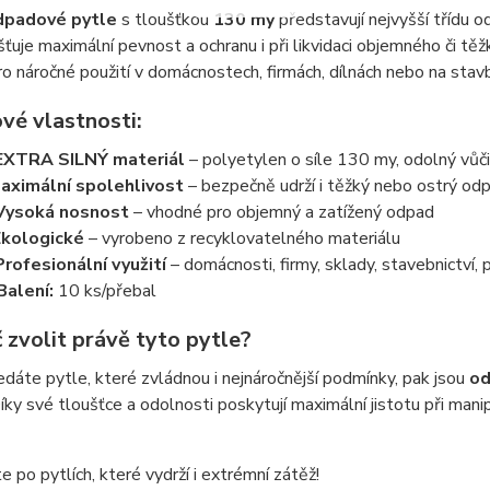
dpadové pytle
s tloušťkou
130 my
představují nejvyšší třídu o
išťuje maximální pevnost a ochranu i při likvidaci objemného či t
o náročné použití v domácnostech, firmách, dílnách nebo na stav
vé vlastnosti:
EXTRA SILNÝ materiál
– polyetylen o síle 130 my, odolný vůč
aximální spolehlivost
– bezpečně udrží i těžký nebo ostrý od
Vysoká nosnost
– vhodné pro objemný a zatížený odpad
Ekologické
– vyrobeno z recyklovatelného materiálu
Profesionální využití
– domácnosti, firmy, sklady, stavebnictví,
Balení:
10 ks/přebal
 zvolit právě tyto pytle?
dáte pytle, které zvládnou i nejnáročnější podmínky, pak jsou
od
íky své tloušťce a odolnosti poskytují maximální jistotu při m
 po pytlích, které vydrží i extrémní zátěž!