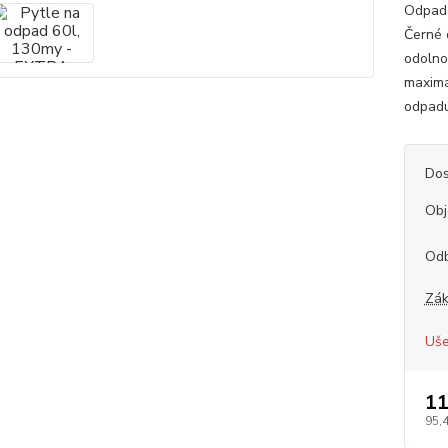
Odpado
Černé 
odolnos
maximá
odpadu
Dos
Ob
Od
Zák
Uše
11
95,