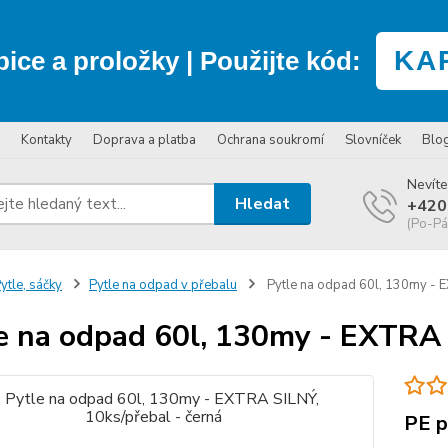
KA
bice a proložky
| Použijte kód:
Kontakty
Doprava a platba
Ochrana soukromí
Slovníček
Blo
Nevíte
Hledat
+420
(Po-Pá
ytle, sáčky
Pytle na odpad v přebalu
Pytle na odpad 60l, 130my - E
e na odpad 60l, 130my - EXTRA S
PE p