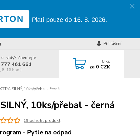
RTON
Platí pouze do 16. 8. 2026.
g
Přihlášení
 si rady? Zavolejte.
0
ks
 777 461 661
za
0 CZK
, 8-16 hod.)
XTRA SILNÝ, 10ks/přebal - černá
ILNÝ, 10ks/přebal - černá
Ohodnotit produkt
rogram - Pytle na odpad