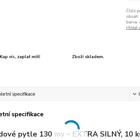
Číslo p
obsah:
barva:
Hlídat 
Kup víc, zaplať míň!
Zboží skladem.
etní specifikace
tní specifikace
ové pytle 130 my – EXTRA SILNÝ, 10 ks/