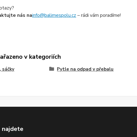
otazy?
ktujte nás na
info@balimespolu.cz
– rádi vám poradíme!
zařazeno v kategoriích
, sáčky
Pytle na odpad v přebalu
 najdete