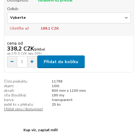
Dostupnost
skladem 62 přebal
Odběr
Ušetříte až
169,1 CZK
cena od
338,2 CZK
/
přebal
od
279,5 CZK
bez DPH
Přidat do košíku
Číslo produktu:
11798
objem:
100l
obsah:
600 mm x 1100 mm
síla (tloušťka):
180 my
barva:
transparent
počet ks v přebalu:
25 ks
Hlídat cenu / dostupnost
Kup víc, zaplať míň!