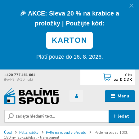
🎉
AKCE:
Sleva
20 % na krabice a
proložky
| Použijte kód:
KARTON
Platí pouze do 16. 8. 2026.
0
ks
+420 777 461 661
za
0 CZK
(Po-Pá, 8-16 hod.)
Menu
Hledat
Úvod
Pytle, sáčky
Pytle na odpad v přebalu
Pytle na odpad 100l,
180my, 25ks/přebal - transparent