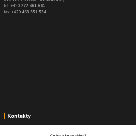
tel: +420
777 461 661
fax: +420
463 351 534
Kontakty
Balimespolu.cz - Tapex EU s.r.o.
Co jsou to cookies?