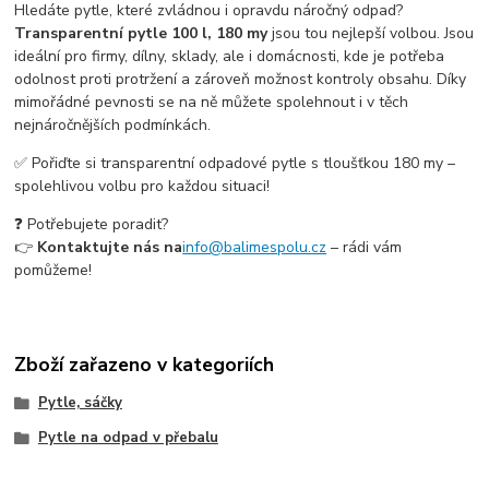
Hledáte pytle, které zvládnou i opravdu náročný odpad?
Transparentní pytle 100 l, 180 my
jsou tou nejlepší volbou. Jsou
ideální pro firmy, dílny, sklady, ale i domácnosti, kde je potřeba
odolnost proti protržení a zároveň možnost kontroly obsahu. Díky
mimořádné pevnosti se na ně můžete spolehnout i v těch
nejnáročnějších podmínkách.
✅ Pořiďte si transparentní odpadové pytle s tloušťkou 180 my –
spolehlivou volbu pro každou situaci!
❓ Potřebujete poradit?
👉
Kontaktujte nás na
info@balimespolu.cz
– rádi vám
pomůžeme!
Zboží zařazeno v kategoriích
Pytle, sáčky
Pytle na odpad v přebalu