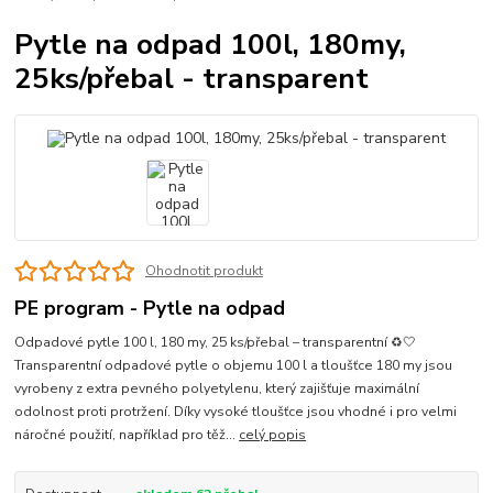
Pytle na odpad 100l, 180my,
25ks/přebal - transparent
Ohodnotit produkt
PE program - Pytle na odpad
Odpadové pytle 100 l, 180 my, 25 ks/přebal – transparentní ♻️🤍
Transparentní odpadové pytle o objemu 100 l a tloušťce 180 my jsou
vyrobeny z extra pevného polyetylenu, který zajišťuje maximální
odolnost proti protržení. Díky vysoké tloušťce jsou vhodné i pro velmi
náročné použití, například pro těž...
celý popis