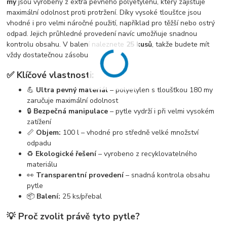
my
jsou vyrobeny z extra pevného polyetylenu, který zajišťuje
maximální odolnost proti protržení. Díky vysoké tloušťce jsou
vhodné i pro velmi náročné použití, například pro těžší nebo ostrý
odpad. Jejich průhledné provedení navíc umožňuje snadnou
kontrolu obsahu. V balení naleznete
25 kusů
, takže budete mít
vždy dostatečnou zásobu.
✅ Klíčové vlastnosti:
💪
Ultra pevný materiál
– polyetylen s tloušťkou 180 my
zaručuje maximální odolnost
🔒
Bezpečná manipulace
– pytle vydrží i při velmi vysokém
zatížení
📏
Objem:
100 l – vhodné pro středně velké množství
odpadu
♻️
Ekologické řešení
– vyrobeno z recyklovatelného
materiálu
👀
Transparentní provedení
– snadná kontrola obsahu
pytle
📦
Balení:
25 ks/přebal
💡 Proč zvolit právě tyto pytle?