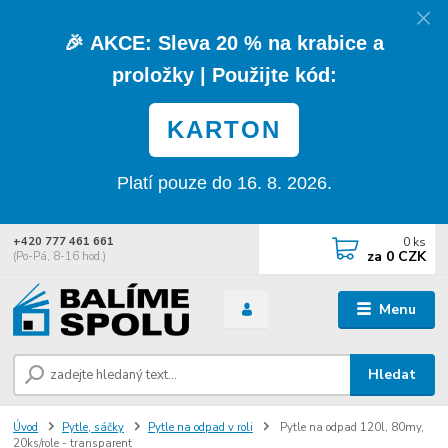
🎉
AKCE:
Sleva
20 % na krabice a
proložky
| Použijte kód:
KARTON
Platí pouze do 16. 8. 2026.
0
ks
+420 777 461 661
za
0 CZK
(Po-Pá, 8-16 hod.)
Menu
Hledat
Úvod
Pytle, sáčky
Pytle na odpad v roli
Pytle na odpad 120l, 80my,
20ks/role - transparent