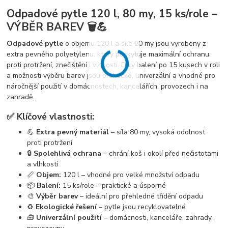
Odpadové pytle 120 l, 80 my, 15 ks/role –
VÝBĚR BAREV 🗑️💪
Odpadové pytle
o objemu 120 l a síle 80 my jsou vyrobeny z
extra pevného polyetylenu, který poskytuje maximální ochranu
proti protržení, znečištění i vlhkosti. Díky balení po 15 kusech v roli
a možnosti výběru barev jsou praktické, univerzální a vhodné pro
náročnější použití v domácnostech, kancelářích, provozech i na
zahradě.
✅ Klíčové vlastnosti:
💪
Extra pevný materiál
– síla 80 my, vysoká odolnost
proti protržení
🔒
Spolehlivá ochrana
– chrání koš i okolí před nečistotami
a vlhkostí
📏
Objem:
120 l – vhodné pro velké množství odpadu
📦
Balení:
15 ks/role – praktické a úsporné
🎨
Výběr barev
– ideální pro přehledné třídění odpadu
♻️
Ekologické řešení
– pytle jsou recyklovatelné
🧰
Univerzální použití
– domácnosti, kanceláře, zahrady,