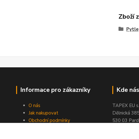
Zboží 
Pytle
Informace pro zákazníky
Kde nás
O nás
TAPEX EU s.r
Jak nakupovat
Dělnická 38
Obchodní podmínky
530 03 Pard
Doprava a platba
tel: +420
77
Kontakty
fax: +420
46