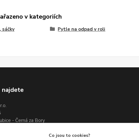
zařazeno v kategoriích
, sáčky
Pytle na odpad v roli
 najdete
.o.
5
ubice - Černá za Bory
7 461 661
3 351 534
Co jsou to cookies?