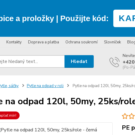
KA
bice a proložky
| Použijte kód:
Kontakty
Doprava a platba
Ochrana soukromí
Slovníček
Blo
Nevíte
Hledat
+420
(Po-Pá
ytle, sáčky
Pytle na odpad v roli
Pytle na odpad 120l, 50my, 25ks/ro
e na odpad 120l, 50my, 25ks/role
aplať mín!
PE p