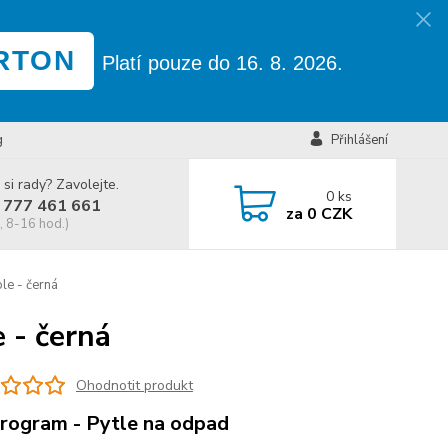
RTON
Platí pouze do 16. 8. 2026.
g
Přihlášení
 si rady? Zavolejte.
0
ks
 777 461 661
za
0 CZK
, 8-16 hod.)
le - černá
 - černá
Ohodnotit produkt
rogram - Pytle na odpad