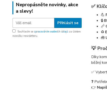
Nepropásněte novinky, akce
✅ Klíčo
a slevy!
💪
🔒
B
Přihlásit se
📏
♻️
E
Souhlasím se
zpracováním osobních údajů
za účelem
rozesílky newsletteru.
🧰
💡 Pro
Díky komb
běžný kom
✅ Vyberte
❓ Potřeb
👉
Napi