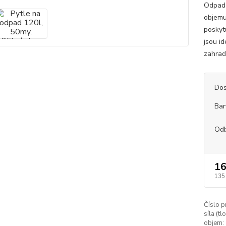
Odpado
objemu
poskytu
jsou id
zahrad
Dos
Bar
Od
16
135
Číslo p
síla (tl
objem: