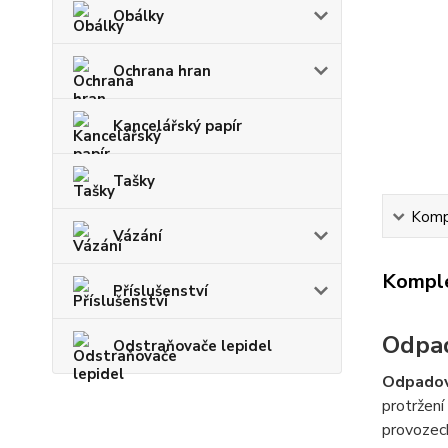
Obálky
Ochrana hran
Kancelářský papír
Tašky
Kompl
Vázání
Komple
Příslušenství
Odpad
Odstraňovače lepidel
Odpadov
protržení
provozech