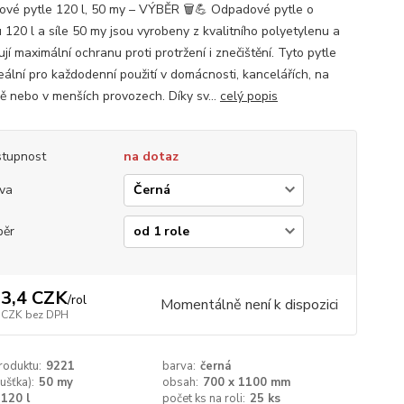
vé pytle 120 l, 50 my – VÝBĚR 🗑️💪 Odpadové pytle o
 120 l a síle 50 my jsou vyrobeny z kvalitního polyetylenu a
jí maximální ochranu proti protržení i znečištění. Tyto pytle
eální pro každodenní použití v domácnosti, kancelářích, na
ě nebo v menších provozech. Díky sv...
celý popis
tupnost
na dotaz
va
běr
3,4 CZK
/
rol
Momentálně není k dispozici
 CZK
bez DPH
roduktu:
9221
barva:
černá
oušťka):
50 my
obsah:
700 x 1100 mm
120 l
počet ks na roli:
25 ks