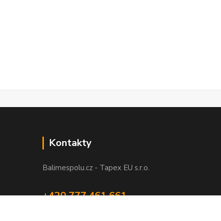
Kontakty
Balimespolu.cz - Tapex EU s.r.o.
+420 777 461 661
(Po-Pá, 8-16 hod.)