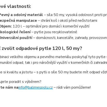
vé vlastnosti:
Pevný a odolný materiál
– síla 50 my, vysoká odolnost proti pr
ezpečná manipulace
– chrání koš i okolí před nečistotami
Objem:
120 l – optimální pro domácí i komerční využití
kologické řešení
– pytle jsou recyklovatelné
Univerzální použití
– domácnosti, kanceláře, zahrady, provozovn
č zvolit odpadové pytle 120 l, 50 my?
inaci velkého objemu a pevného materiálu poskytují tyto pytle 
unální odpad, tak i pro náročnější využití v komerčních či zahradn
 si kvalitu a jistotu – s pytli o síle 50 my budete mít odpad vž
ujete poradit s výběrem?
šte nám na
info@balimespolu.cz
– rádi vám pomůžeme!