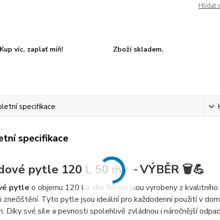
Hlídat 
Kup víc, zaplať míň!
Zboží skladem.
etní specifikace
tní specifikace
ové pytle 120 l, 50 my – VÝBĚR 🗑️💪
é pytle
o objemu 120 l a síle 50 my jsou vyrobeny z kvalitního 
 i znečištění. Tyto pytle jsou ideální pro každodenní použití v do
. Díky své síle a pevnosti spolehlivě zvládnou i náročnější odpad