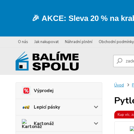
🎉
AKCE:
Sleva
20 % na kra
O nás
Jak nakupovat
Náhradní plnění
Obchodní podmínky
Úvod
P
Výprodej
Pytl
Lepicí pásky
Kup víc, z
Kartonáž