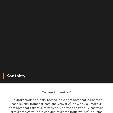
Kontakty
Balimespolu.cz - Tapex EU s.r.o.
Co jsou to cookies?
+420 777 461 661
Soubory cookies a další technologie nám pomáhají zlepšovat
naše služby, pomáhají nám analyzovat výkon webu a umožňují
(Po-Pá, 8-16 hod.)
nám pomáhat zákazníkům ve výběru správného zboží. V nastavení
si můžete vybrat, které cookies můžeme používat. Svůj souhlas