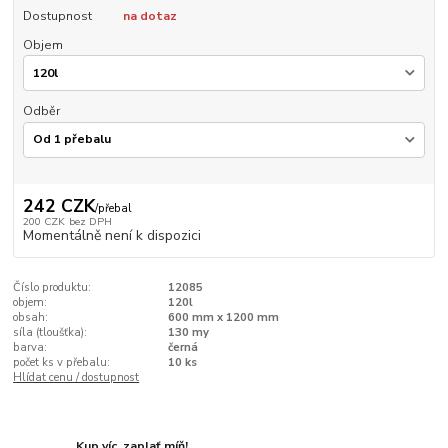
Dostupnost
na dotaz
Objem
Odběr
242 CZK
/
přebal
200 CZK
bez DPH
Momentálně není k dispozici
Číslo produktu:
12085
objem:
120l
obsah:
600 mm x 1200 mm
síla (tloušťka):
130 my
barva:
černá
počet ks v přebalu:
10 ks
Hlídat cenu / dostupnost
Kup víc, zaplať míň!