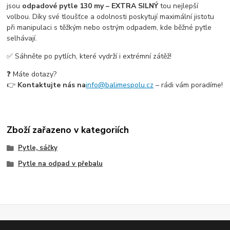
jsou
odpadové pytle 130 my – EXTRA SILNÝ
tou nejlepší
volbou. Díky své tloušťce a odolnosti poskytují maximální jistotu
při manipulaci s těžkým nebo ostrým odpadem, kde běžné pytle
selhávají.
✅ Sáhněte po pytlích, které vydrží i extrémní zátěž!
❓ Máte dotazy?
👉
Kontaktujte nás na
info@balimespolu.cz
– rádi vám poradíme!
Zboží zařazeno v kategoriích
Pytle, sáčky
Pytle na odpad v přebalu