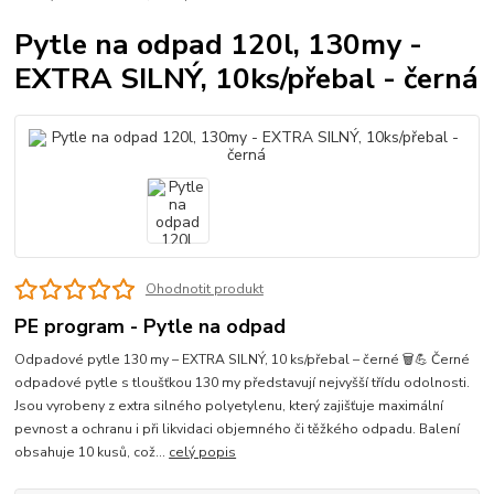
Pytle na odpad 120l, 130my -
EXTRA SILNÝ, 10ks/přebal - černá
Ohodnotit produkt
PE program - Pytle na odpad
Odpadové pytle 130 my – EXTRA SILNÝ, 10 ks/přebal – černé 🗑️💪 Černé
odpadové pytle s tloušťkou 130 my představují nejvyšší třídu odolnosti.
Jsou vyrobeny z extra silného polyetylenu, který zajišťuje maximální
pevnost a ochranu i při likvidaci objemného či těžkého odpadu. Balení
obsahuje 10 kusů, což...
celý popis