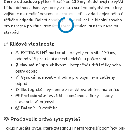
Černé odpadové pytle
s tloušťkou
130 my
představují nejvyšší
třídu odolnosti. Jsou vyrobeny z extra silného polyetylenu, který
zajišťuje maximální pevnost a ochranu i při likvidaci objemného či
těžkého odpadu. Balení obsahuje
10 kusů
, což je ideální zásoba
pro náročné použití v domácnostech, firmách, dílnách nebo na
stavbách.
✅ Klíčové vlastnosti:
💪
EXTRA SILNÝ materiál
– polyetylen o síle 130 my,
odolný vůči protržení a mechanickému poškození
🔒
Maximální spolehlivost
– bezpečně udrží i těžký nebo
ostrý odpad
📏
Vysoká nosnost
– vhodné pro objemný a zatížený
odpad
♻️
Ekologické
– vyrobeno z recyklovatelného materiálu
🧰
Profesionální využití
– domácnosti, firmy, sklady,
stavebnictví, průmysl
📦
Balení:
10 ks/přebal
💡 Proč zvolit právě tyto pytle?
Pokud hledáte pytle, které zvládnou i nejnáročnější podmínky, pak