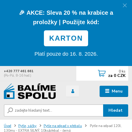
🎉
AKCE:
Sleva
20 % na krabice a
proložky
| Použijte kód:
KARTON
Platí pouze do 16. 8. 2026.
0
ks
+420 777 461 661
za
0 CZK
(Po-Pá, 8-16 hod.)
Menu
Hledat
Úvod
Pytle, sáčky
Pytle na odpad v přebalu
Pytle na odpad 120l,
130my - EXTRA SILNÝ, 10ks/přebal - černá