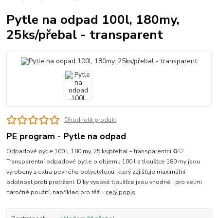
Pytle na odpad 100l, 180my,
25ks/přebal - transparent
Ohodnotit produkt
PE program - Pytle na odpad
Odpadové pytle 100 l, 180 my, 25 ks/přebal – transparentní ♻️🤍
Transparentní odpadové pytle o objemu 100 l a tloušťce 180 my jsou
vyrobeny z extra pevného polyetylenu, který zajišťuje maximální
odolnost proti protržení. Díky vysoké tloušťce jsou vhodné i pro velmi
náročné použití, například pro těž...
celý popis