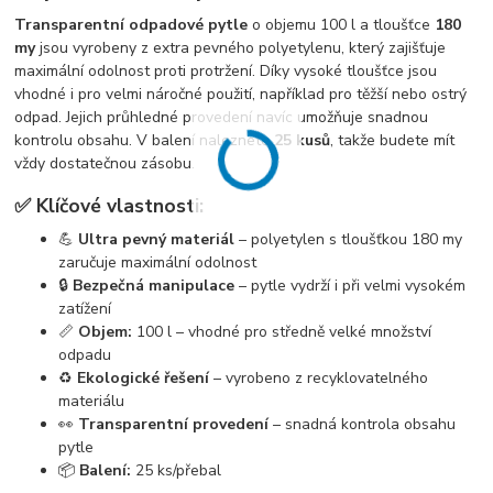
Transparentní odpadové pytle
o objemu 100 l a tloušťce
180
my
jsou vyrobeny z extra pevného polyetylenu, který zajišťuje
maximální odolnost proti protržení. Díky vysoké tloušťce jsou
vhodné i pro velmi náročné použití, například pro těžší nebo ostrý
odpad. Jejich průhledné provedení navíc umožňuje snadnou
kontrolu obsahu. V balení naleznete
25 kusů
, takže budete mít
vždy dostatečnou zásobu.
✅ Klíčové vlastnosti:
💪
Ultra pevný materiál
– polyetylen s tloušťkou 180 my
zaručuje maximální odolnost
🔒
Bezpečná manipulace
– pytle vydrží i při velmi vysokém
zatížení
📏
Objem:
100 l – vhodné pro středně velké množství
odpadu
♻️
Ekologické řešení
– vyrobeno z recyklovatelného
materiálu
👀
Transparentní provedení
– snadná kontrola obsahu
pytle
📦
Balení:
25 ks/přebal