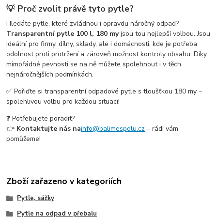
💡 Proč zvolit právě tyto pytle?
Hledáte pytle, které zvládnou i opravdu náročný odpad?
Transparentní pytle 100 l, 180 my
jsou tou nejlepší volbou. Jsou
ideální pro firmy, dílny, sklady, ale i domácnosti, kde je potřeba
odolnost proti protržení a zároveň možnost kontroly obsahu. Díky
mimořádné pevnosti se na ně můžete spolehnout i v těch
nejnáročnějších podmínkách.
✅ Pořiďte si transparentní odpadové pytle s tloušťkou 180 my –
spolehlivou volbu pro každou situaci!
❓ Potřebujete poradit?
👉
Kontaktujte nás na
info@balimespolu.cz
– rádi vám
pomůžeme!
Zboží zařazeno v kategoriích
Pytle, sáčky
Pytle na odpad v přebalu