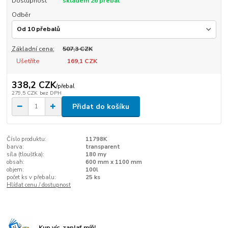
Dostupnost
skladem 26 přebal
Odběr
Základní cena:
507,3 CZK
Ušetříte
169,1 CZK
338,2 CZK
/
přebal
279,5 CZK
bez DPH
Přidat do košíku
Číslo produktu:
11798K
barva:
transparent
síla (tloušťka):
180 my
obsah:
600 mm x 1100 mm
objem:
100l
počet ks v přebalu:
25 ks
Hlídat cenu / dostupnost
Kup víc, zaplať míň!