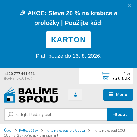
🎉
AKCE:
Sleva
20 % na krabice a
proložky
| Použijte kód:
KARTON
Platí pouze do 16. 8. 2026.
0
ks
+420 777 461 661
za
0 CZK
(Po-Pá, 8-16 hod.)
Menu
Hledat
Úvod
Pytle, sáčky
Pytle na odpad v přebalu
Pytle na odpad 100l,
180my, 25ks/přebal - transparent